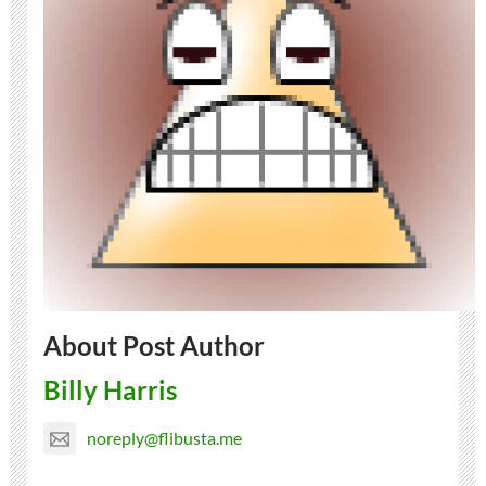
About Post Author
Billy Harris
noreply@flibusta.me