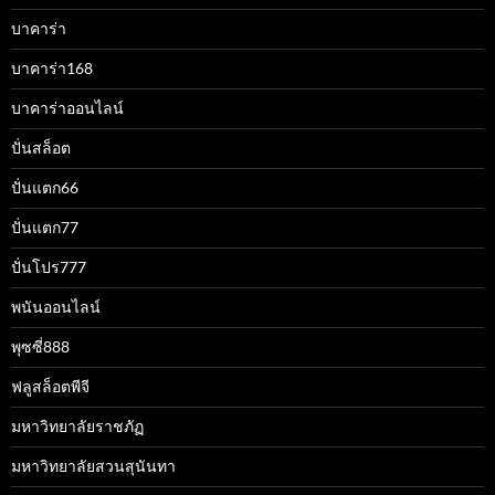
บาคาร่า
บาคาร่า168
บาคาร่าออนไลน์
ปั่นสล็อต
ปั่นแตก66
ปั่นแตก77
ปั่นโปร777
พนันออนไลน์
พุซซี่888
ฟลูสล็อตพีจี
มหาวิทยาลัยราชภัฏ
มหาวิทยาลัยสวนสุนันทา