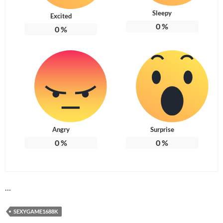
Sleepy
Excited
0
%
0
%
Angry
Surprise
0
%
0
%
…
SEXYGAME1688K