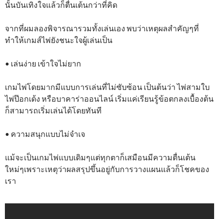
นั้นบันเทิงใจแล้วก็ตื่นเต้นกว่าที่คิด
จากที่ผมลองพิจารณารวมทั้งเล่นเอง พบว่าเหตุผลสำคัญๆที่
ทำให้เกมส์ไพ่ยังชนะใจผู้เล่นเป็น
• เล่นง่าย เข้าใจไม่ยาก
เกมไพ่โดยมากมีแบบการเล่นที่ไม่ซับซ้อน เป็นต้นว่า ไพ่สามใบ
ไพ่ป๊อกเด้ง หรือบาคาร่าออนไลน์ เริ่มแค่เรียนรู้ข้อตกลงเบื้องต้น
ก็สามารถเริ่มเล่นได้โดยทันที
• ความสนุกแบบไม่จำเจ
แม้จะเป็นเกมไพ่แบบเดิมๆแต่ทุกตาก็เสมือนมีความตื่นเต้น
ใหม่ๆเพราะเหตุว่าผลสรุปขึ้นอยู่กับการวางแผนแล้วก็โชคของ
เรา