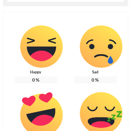
Happy
Sad
0
%
0
%