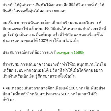
ช่วยทำให้ผู้เล่นวางเดิมพันได้สะดวก มีสถิติให้วิเคราะห์ ทำให้
บันเทิงใจรวมทั้งลุ้นได้ตลอดระยะเวลา
ผมเริ่มจากการพนันแบบเล็กๆเพื่อเล่าเรียนเกมและวิเคราะห์
ลักษณะของไพ่ แล้วค่อยปรับวิธีเล่นให้เหมาะสมกับตัวเอง สิ่งที่
ถูกใจที่สุดเป็นความตื่นเต้นทุกครั้งที่ไพ่เปิด ผลชนะหรือแพ้ไม่
สามารถคาดคะเนได้ 100% ทำให้เกมไม่มีเบื่อ
ประสบการณ์ตรงที่ต้องการแชร์
sexygame1688k
สำหรับผม การเล่นบาคาร่าอย่างต่ำ ทำให้ผมสนุกสนานโดยไม่
เครียด ระบบ ฝากถอนออโต้ 1 วินาที ทำให้เมื่อใดก็ตามอยาก
เติมเงินหรือเบิกเงิน รู้สึกสบายรวมทั้งเชื่อมั่น
• ผมเคยลองเล่นเวลากลางดึกๆเพียงแค่ 100 บาท เดิมพันอย่าง
น้อย ในที่สุดกำไรกลับมาประมาณ 500 บาทในเวลาไม่ถึง
ชั่วโมง