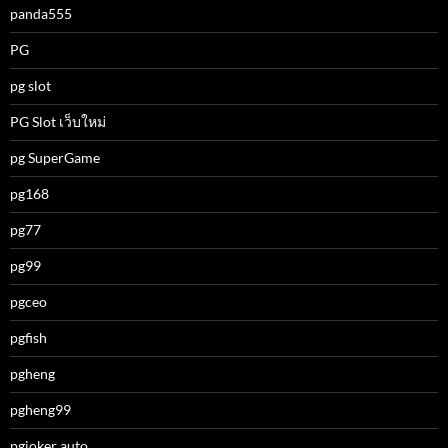
panda555
PG
pg slot
PG Slot เว็บใหม่
pg SuperGame
pg168
pg77
pg99
pgceo
pgfish
pgheng
pgheng99
pgjoker auto