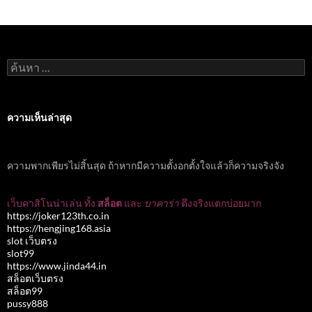
ค้นหา
สำหรับ:
ความเห็นล่าสุด
ความพากเพียรไม่สิ้นสุด ถ้าหากมีความตั้งอกตั้งใจแล้วก็ความจริงจัง
เว็บคาสิโนน่าเล่น ทั้ง
สล็อต
และ
บาคาร่า
ตึงจริงแตกบ่อยมาก
https://joker123th.co.in
https://hengjing168.asia
slot เว็บตรง
slot99
https://www.jinda44.in
สล็อตเว็บตรง
สล็อต99
pussy888