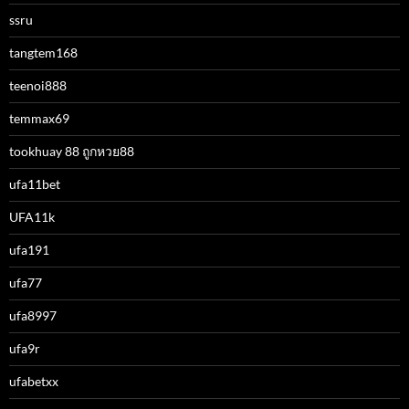
ssru
tangtem168
teenoi888
temmax69
tookhuay 88 ถูกหวย88
ufa11bet
UFA11k
ufa191
ufa77
ufa8997
ufa9r
ufabetxx