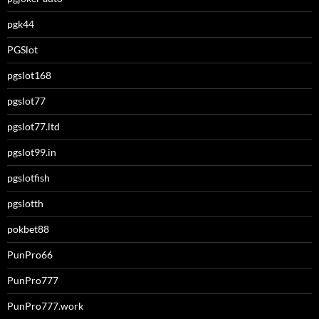
pgk44
PGSlot
pgslot168
pgslot77
pgslot77.ltd
pgslot99.in
pgslotfish
pgslotth
pokbet88
PunPro66
PunPro777
PunPro777.work