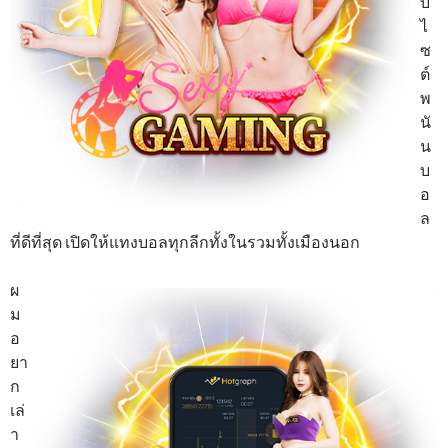
บ
ไ
ซ
ต์
พ
นั
น
บ
อ
ล
ที่ดีที่สุด เปิดให้แทงบอลทุกลีกทั้งในรวมทั้งเมืองนอก
ผ
ม
อ
ยา
ก
เล่
า