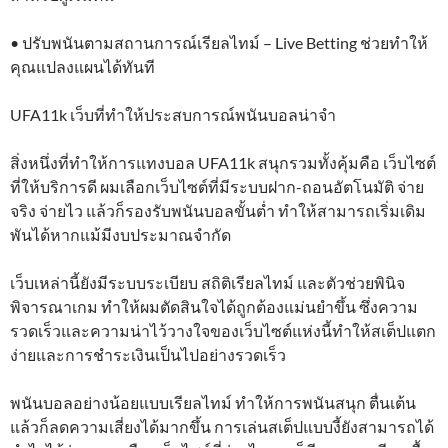
• ปรับพนันตามสถานการณ์เรียลไทม์ – Live Betting ช่วยทำให้
คุณแปลงแผนได้ทันที
UFA11k เว็บที่ทำให้ประสบการณ์พนันบอลน่าจำ
สิ่งหนึ่งที่ทำให้การแทงบอล UFA11k สนุกรวมทั้งคุ้มคือ เว็บไซต์
ที่ให้บริการดี ผมเลือกเว็บไซต์ที่มีระบบฝาก-ถอนอัตโนมัติ จ่าย
จริง จ่ายไว แล้วก็รองรับพนันบอลขั้นต่ำ ทำให้สามารถเริ่มเดิม
พันได้หากแม้มีงบประมาณจำกัด
เว็บเหล่านี้ยังมีระบบระเบียบ สถิติเรียลไทม์ และตัวช่วยพินิจ
พิจารณาเกม ทำให้ผมตัดสินใจได้ถูกต้องแม่นยำขึ้น ซึ่งความ
รวดเร็วและความน่าไว้วางใจของเว็บไซต์แห่งนี้ทำให้สเต็ปแตก
ง่ายและการชำระเงินเป็นไปอย่างรวดเร็ว
พนันบอลอย่างน้อยแบบเรียลไทม์ ทำให้การพนันสนุก ตื่นเต้น
แล้วก็ลดความเสี่ยงได้มากขึ้น การเล่นสเต็ปแบบงี้ยังสามารถได้