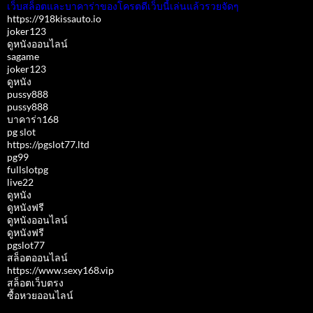
เว็บสล็อตและบาคาร่าของโครตดีเว็บนี้เล่นแล้วรวยจัดๆ
https://918kissauto.io
joker123
ดูหนังออนไลน์
sagame
joker123
ดูหนัง
pussy888
pussy888
บาคาร่า168
pg slot
https://pgslot77.ltd
pg99
fullslotpg
live22
ดูหนัง
ดูหนังฟรี
ดูหนังออนไลน์
ดูหนังฟรี
pgslot77
สล็อตออนไลน์
https://www.sexy168.vip
สล็อตเว็บตรง
ซื้อหวยออนไลน์