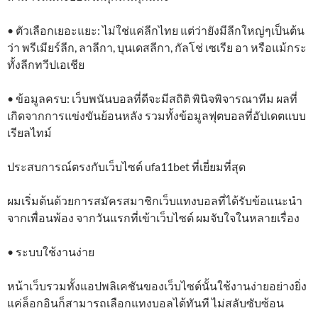
• ตัวเลือกเยอะแยะ: ไม่ใช่แค่ลีกไทย แต่ว่ายังมีลีกใหญ่ๆเป็นต้น
ว่า พรีเมียร์ลีก, ลาลีกา, บุนเดสลีกา, กัลโช่ เซเรีย อา หรือแม้กระ
ทั้งลีกทวีปเอเชีย
• ข้อมูลครบ: เว็บพนันบอลที่ดีจะมีสถิติ พินิจพิจารณาทีม ผลที่
เกิดจากการแข่งขันย้อนหลัง รวมทั้งข้อมูลฟุตบอลที่อัปเดตแบบ
เรียลไทม์
ประสบการณ์ตรงกับเว็บไซต์ ufa11bet ที่เยี่ยมที่สุด
ผมเริ่มต้นด้วยการสมัครสมาชิกเว็บแทงบอลที่ได้รับข้อแนะนำ
จากเพื่อนพ้อง จากวันแรกที่เข้าเว็บไซต์ ผมจับใจในหลายเรื่อง
• ระบบใช้งานง่าย
หน้าเว็บรวมทั้งแอปพลิเคชันของเว็บไซต์นั้นใช้งานง่ายอย่างยิ่ง
แค่ล็อกอินก็สามารถเลือกแทงบอลได้ทันที ไม่สลับซับซ้อน