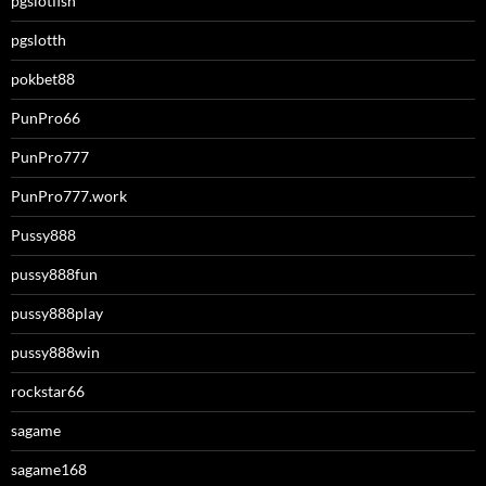
pgslotfish
pgslotth
pokbet88
PunPro66
PunPro777
PunPro777.work
Pussy888
pussy888fun
pussy888play
pussy888win
rockstar66
sagame
sagame168