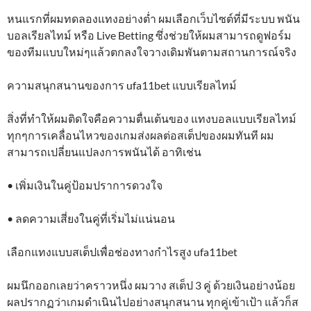
หนแรกที่ผมทดลองแทงอย่างต่ำ ผมเลือกเว็บไซต์ที่มีระบบ พนัน
บอลเรียลไทม์ หรือ Live Betting ซึ่งช่วยให้ผมสามารถดูฟอร์ม
ของทีมแบบใหม่ๆแล้วตกลงใจวางเดิมพันตามสถานการณ์จริง
ความสนุกสนานของการ ufa11bet แบบเรียลไทม์
สิ่งที่ทำให้ผมติดใจคือความตื่นเต้นของ แทงบอลแบบเรียลไทม์
ทุกๆการเคลื่อนไหวของเกมส่งผลต่อสเต็ปของผมทันที ผม
สามารถเปลี่ยนแปลงการพนันได้ อาทิเช่น
• เพิ่มเงินในคู่ป้อมปราการดวงใจ
• ลดความเสี่ยงในคู่ที่เริ่มไม่แน่นอน
เลือกแทงแบบสเต็ปเพื่อช่องทางกำไรสูง ufa11bet
ผมนึกออกเลยว่าคราวหนึ่ง ผมวาง สเต็ป 3 คู่ ด้วยเงินอย่างน้อย
ผลปรากฏว่าเกมดำเนินไปอย่างสนุกสนาน ทุกคู่เข้าเป้า แล้วก็ส