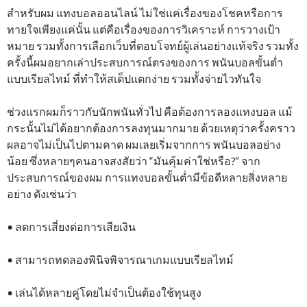
สำหรับผม แทงบอลออนไลน์ ไม่ใช่แค่เรื่องของโชคหรือการ
ทายใจเพียงแค่นั้น แต่คือเรื่องของการวิเคราะห์ การวางเป้า
หมาย รวมทั้งการเลือกเว็บที่ตอบโจทย์ผู้เล่นอย่างแท้จริง รวมทั้ง
ครั้งนี้ผมอยากเล่าประสบการณ์ตรงของการ พนันบอลขั้นต่ำ
แบบเรียลไทม์ ที่ทำให้สเต็ปแตกง่าย รวมทั้งจ่ายไวทันใจ
ช่วงแรกผมก็ราวกับนักพนันทั่วไป คือต้องการลองแทงบอล แม้
กระนั้นไม่ได้อยากต้องการลงทุนมากมาย ด้วยเหตุว่าครั้งคราว
ผลอาจไม่เป็นไปตามคาด ผมเลยเริ่มจากการ พนันบอลอย่าง
น้อย ซึ่งหลายๆคนอาจสงสัยว่า “มันคุ้มค่าใช่หรือ?” จาก
ประสบการณ์ของผม การแทงบอลขั้นต่ำมีข้อดีหลายสิ่งหลาย
อย่าง ดังเช่นว่า
• ลดการเสี่ยงต่อการเสียเงิน
• สามารถทดลองพินิจพิจารณาเกมแบบเรียลไทม์
• เล่นได้หลายคู่โดยไม่จำเป็นต้องใช้ทุนสูง