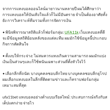
จากการแทงบอลออนไลน์มายาวนานหลายปี ผมได้ศึกษาว่า
การแทงบอลให้บันเทิงใจแล้วก็ไม่มีอันตราย จำเป็นต้องอาศัยทั้ง
ยัง การวิเคราะห์ทีมรวมทั้งการจัดการเงิน
• พินิจพิจารณาสถิติแล้วก็ฟอร์มกลุ่ม:
UFA11k
เว็บแทงบอลที่ดี
จะมีข้อมูลสถิติย้อนหลังของแต่ละทีม ผมมักใช้ข้อมูลนี้ประกอบ
กิจการตัดสินใจ
• ตั้งงบให้กระจ่าง: ไม่สมควรแทงเกินความสามารถ ผมมักแบ่ง
เงินเป็นส่วนๆและก็ใช้พนันเฉพาะส่วนที่ตั้งหัวใจไว้
• เลือกลีกที่ถนัด: บางบุคคลชอบลีกไทย บางบุคคลชอบลีกยุโรป
ผมเลือกแทงบอลในลีกที่ติดตามข่าวและก็ทราบฟอร์มกลุ่ม
เหมาะสมที่สุด
ufa11bet แทงบอลอย่างต่ำแบบเรียลไทม์: ประสบการณ์จริงกับส
เต็ปแตกง่าย จ่ายไว