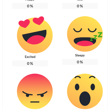
0
%
0
%
Sleepy
Excited
0
%
0
%