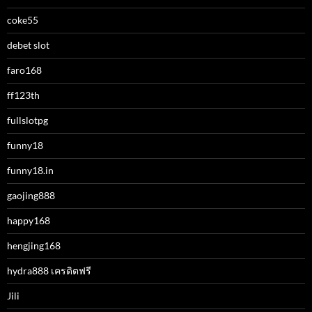
coke55
debet slot
faro168
ff123th
fullslotpg
funny18
funny18.in
gaojing888
happy168
hengjing168
hydra888 เครดิตฟรี
Jili