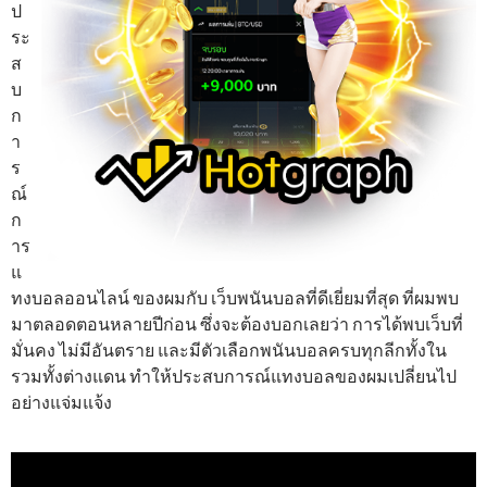
ป
ระ
ส
บ
ก
า
ร
ณ์
ก
าร
แ
ทงบอลออนไลน์ ของผมกับ เว็บพนันบอลที่ดีเยี่ยมที่สุด ที่ผมพบ
มาตลอดตอนหลายปีก่อน ซึ่งจะต้องบอกเลยว่า การได้พบเว็บที่
มั่นคง ไม่มีอันตราย และมีตัวเลือกพนันบอลครบทุกลีกทั้งใน
รวมทั้งต่างแดน ทำให้ประสบการณ์แทงบอลของผมเปลี่ยนไป
อย่างแจ่มแจ้ง