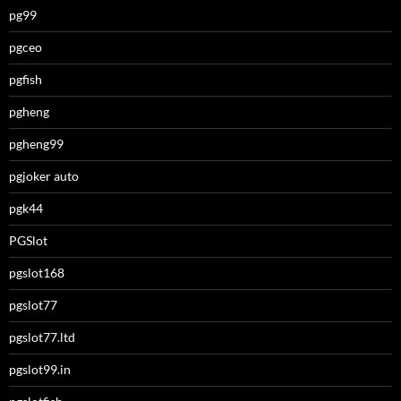
pg99
pgceo
pgfish
pgheng
pgheng99
pgjoker auto
pgk44
PGSlot
pgslot168
pgslot77
pgslot77.ltd
pgslot99.in