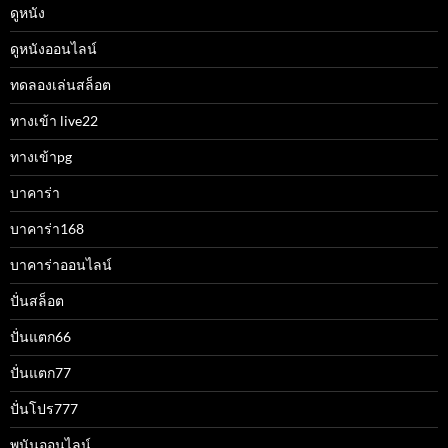
ดูหนัง
ดูหนังออนไลน์
ทดลองเล่นสล็อต
ทางเข้า live22
ทางเข้าpg
บาคาร่า
บาคาร่า168
บาคาร่าออนไลน์
ปั่นสล็อต
ปั่นแตก66
ปั่นแตก77
ปั่นโปร777
พนันออนไลน์