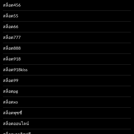
สล็อต456
สล็อต55
สล็อต66
สล็อต777
สล็อต888
สล็อต918
สล็อต918kiss
สล็อต99
สล็อตpg
สล็อตxo
สล็อตพุซซี่
สล็อตออนไลน์