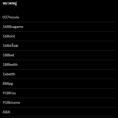
หมวดหมู่
037movie
1688sagame
168slot
168สล็อต
188bet
188betth
1xbetth
888pg
918Kiss
918kissme
ABA