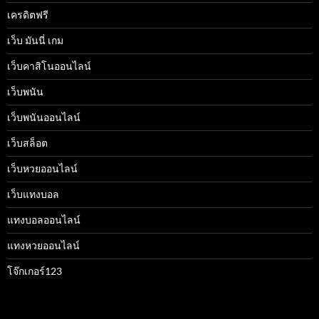
เครดิตฟรี
เว็บ มันนี่ เกม
เว็บคาสิโนออนไลน์
เว็บพนัน
เว็บพนันออนไลน์
เว็บสล็อต
เว็บหวยออนไลน์
เว็บแทงบอล
แทงบอลออนไลน์
แทงหวยออนไลน์
โจ๊กเกอร์123