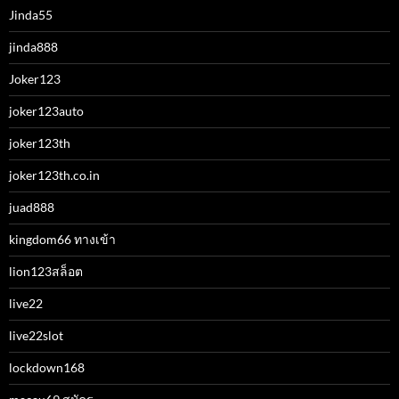
Jinda55
jinda888
Joker123
joker123auto
joker123th
joker123th.co.in
juad888
kingdom66 ทางเข้า
lion123สล็อต
live22
live22slot
lockdown168