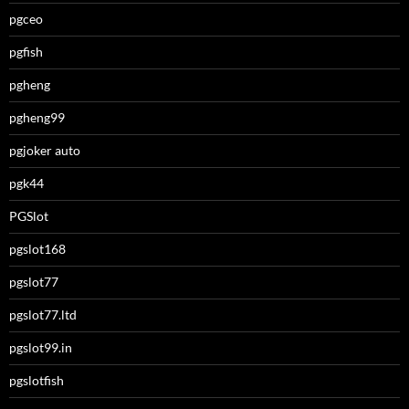
pgceo
pgfish
pgheng
pgheng99
pgjoker auto
pgk44
PGSlot
pgslot168
pgslot77
pgslot77.ltd
pgslot99.in
pgslotfish