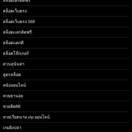
สล็อตเครดิตฟรี
สล็อตเว็บตรง
สล็อตเว็บตรง 168
สล็อตเเครดิตฟรี
สล็อตแตกดี
สล็อตโจ๊กเกอร์
สวนสุนันทา
สูตรสล็อต
หนังออนไลน์
หวยฮานอย
หวยฮิต88
หวยเวียดนาม vip ออนไลน์
เกมยิงปลา