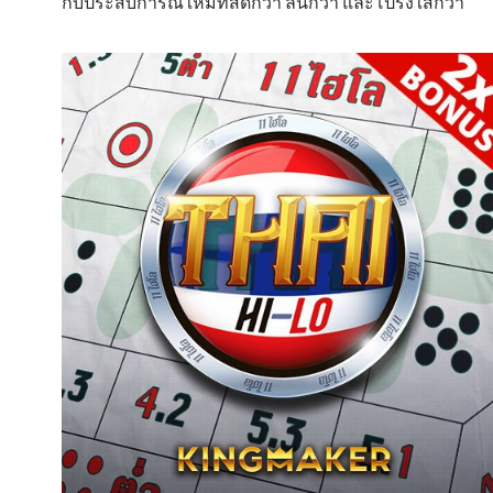
กับประสบการณ์ใหม่ที่สดกว่า ลื่นกว่า และโปร่งใสกว่า