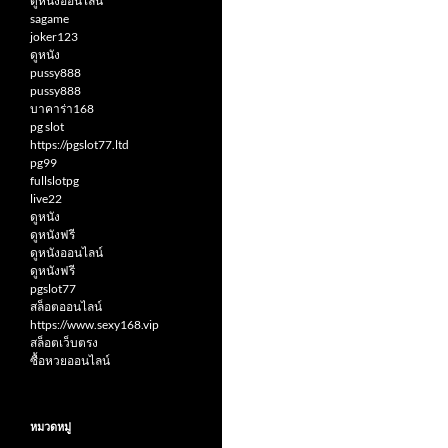
ดูหนังออนไลน์
sagame
joker123
ดูหนัง
pussy888
pussy888
บาคาร่า168
pg slot
https://pgslot77.ltd
pg99
fullslotpg
live22
ดูหนัง
ดูหนังฟรี
ดูหนังออนไลน์
ดูหนังฟรี
pgslot77
สล็อตออนไลน์
https://www.sexy168.vip
สล็อตเว็บตรง
ซื้อหวยออนไลน์
หมวดหมู่