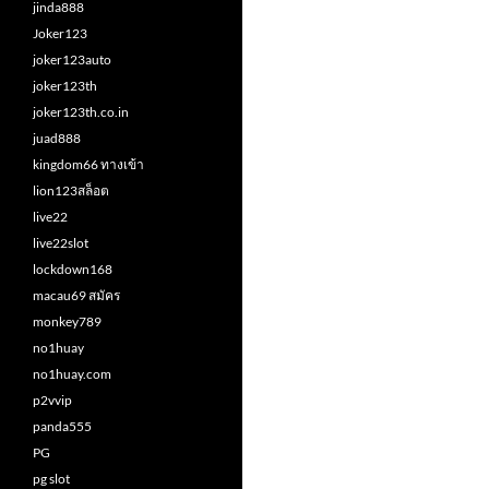
jinda888
Joker123
joker123auto
joker123th
joker123th.co.in
juad888
kingdom66 ทางเข้า
lion123สล็อต
live22
live22slot
lockdown168
macau69 สมัคร
monkey789
no1huay
no1huay.com
p2vvip
panda555
PG
pg slot