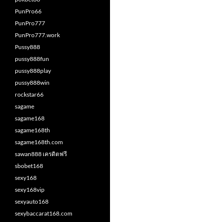
PunPro66
PunPro777
PunPro777.work
Pussy888
pussy888fun
pussy888play
pussy888win
rockstar66
sagame
sagame168
sagame168th
sagame168th.com
sawan888 เครดิตฟรี
sbobet168
sexy168
sexy168vip
sexyauto168
sexybaccarat168.com