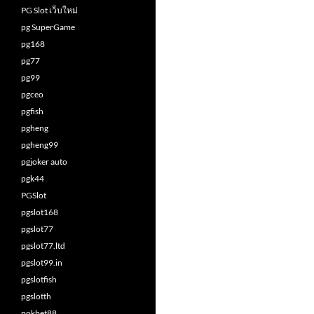
PG Slot เว็บใหม่
pg SuperGame
pg168
pg77
pg99
pgceo
pgfish
pgheng
pgheng99
pgjoker auto
pgk44
PGSlot
pgslot168
pgslot77
pgslot77.ltd
pgslot99.in
pgslotfish
pgslotth
pokbet88