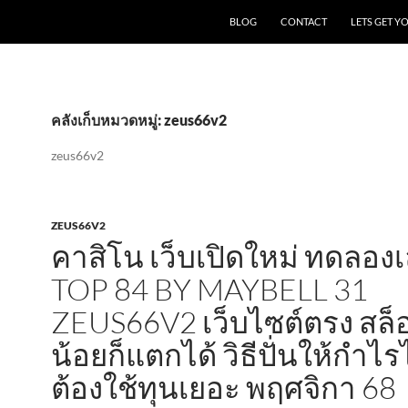
ข้ามไปยังเนื้อหา
BLOG
CONTACT
LETS GET Y
คลังเก็บหมวดหมู่: zeus66v2
zeus66v2
ZEUS66V2
คาสิโน เว็บเปิดใหม่ ทดลองเ
TOP 84 BY MAYBELL 31
ZEUS66V2 เว็บไซต์ตรง สล็
น้อยก็แตกได้ วิธีปั่นให้กำไร
ต้องใช้ทุนเยอะ พฤศจิกา 68