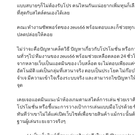
แบบสบายๆก็ไม่ต้องรับโปร คนไหนกันแน่อยากเพิ่มทุนก็เลือ
ที่สุดกับสไตล์ตนเองได้เลย
คณะทำงานซัพพอร์ตของ zeus66 พร้อมตอบและก็ช่วยทุกอย
ปลดปล่อยให้คอย
ไม่ว่าจะคือปัญหาเคล็ดวิธี ปัญหาเกี่ยวกับโปรโมชั่น หรือ
นทั่วๆไป ทีมงานของ zeus66 พร้อมช่วยเหลือตลอด 24 ชั่วโมง
จากหลายเว็บเป็นแอดมินของ เว็บสล็อต จะไม่ตอบเพียงแค
อัตโนมัติ แต่เป็นกลุ่มที่เสวนาจริง ตอบเป็นประโยค ไม่ก๊
จำเจ มีความเข้าใจเรื่องระบบจริง และสามารถไขปัญหาใ
จุด
เคยเจอแอดมินแนะนำห้องเกมตามสไตล์การเล่น ช่วยเราค
โปรโมชั่น หรือชี้แนะการวางเป้าการเล่นแบบมือโปรด้วย ซึ
ทันทีว่าเขาไม่ได้แค่เปิดเว็บไซต์เพื่อขายสินค้า แม้กระนั้น
ฐานผู้เล่นระยะยาวจริงๆ