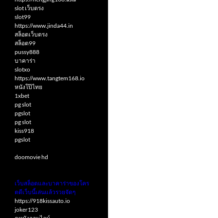
slot เว็บตรง
slot99
https://www.jinda44.in
สล็อตเว็บตรง
สล็อต99
pussy888
บาคาร่า
slotxo
https://www.tangtem168.io
หนังโป๊ไทย
1xbet
pg slot
pgslot
pg slot
kiss918
pgslot
doomovie hd
เว็บสล็อตและบาคาร่าของโคร
ตดีเว็บนี้เล่นแล้วรวยจัดๆ
https://918kissauto.io
joker123