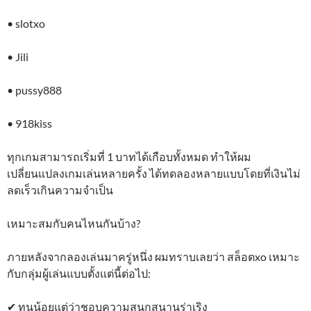
• slotxo
• Jili
• pussy888
• 918kiss
ทุกเกมสามารถเริ่มที่ 1 บาทได้เกือบทั้งหมด ทำให้ผม
เปลี่ยนแปลงเกมเล่นหลายครั้ง ได้ทดลองหลายแบบโดยที่เงินไม่
ลดเร็วเกินความจำเป็น
เหมาะสมกับคนไหนกันบ้าง?
ภายหลังจากลองเล่นมาครู่หนึ่ง ผมทราบเลยว่า สล็อตxo เหมาะ
กับกลุ่มผู้เล่นแบบตั้งแต่นี้ต่อไป:
✔ ทุนน้อยแต่ว่าชอบความสนุกสนานร่าเริง