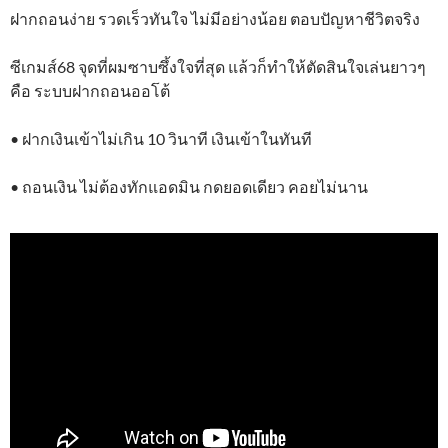
ฝากถอนง่าย รวดเร็วทันใจ ไม่มีอย่างน้อย ตอบปัญหาชีวิตจริง
ซีเกมส์68 จุดที่ผมซาบซึ้งใจที่สุด แล้วก็ทำให้ตัดสินใจเล่นยาวๆ
คือ ระบบฝากถอนออโต้
• ฝากเงินเข้าไม่เกิน 10 วินาที เงินเข้าในทันที
• ถอนเงิน ไม่ต้องทักแอดมิน กดยอดเดียว คอยไม่นาน