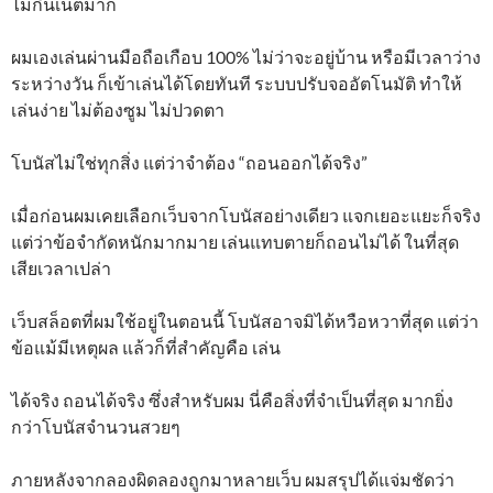
ไม่กินเน็ตมาก
ผมเองเล่นผ่านมือถือเกือบ 100% ไม่ว่าจะอยู่บ้าน หรือมีเวลาว่าง
ระหว่างวัน ก็เข้าเล่นได้โดยทันที ระบบปรับจออัตโนมัติ ทำให้
เล่นง่าย ไม่ต้องซูม ไม่ปวดตา
โบนัสไม่ใช่ทุกสิ่ง แต่ว่าจำต้อง “ถอนออกได้จริง”
เมื่อก่อนผมเคยเลือกเว็บจากโบนัสอย่างเดียว แจกเยอะแยะก็จริง
แต่ว่าข้อจำกัดหนักมากมาย เล่นแทบตายก็ถอนไม่ได้ ในที่สุด
เสียเวลาเปล่า
เว็บสล็อตที่ผมใช้อยู่ในตอนนี้ โบนัสอาจมิได้หวือหวาที่สุด แต่ว่า
ข้อแม้มีเหตุผล แล้วก็ที่สำคัญคือ เล่น
ได้จริง ถอนได้จริง ซึ่งสำหรับผม นี่คือสิ่งที่จำเป็นที่สุด มากยิ่ง
กว่าโบนัสจำนวนสวยๆ
ภายหลังจากลองผิดลองถูกมาหลายเว็บ ผมสรุปได้แจ่มชัดว่า