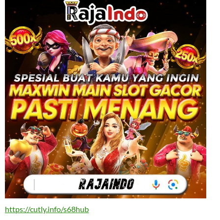
https://cutly.info/s68hub