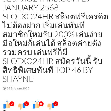
JANUARY 2568
SLOTXO24HR สล็อตฟรีเครดิต
ไม่ต้องฝาก เริ่มเล่นทันที
สมาชิกใหม่รับ 200% เล่นง่าย
มือใหม่ก็เล่นได้ สล็อตค่ายดัง
รวมครบ เล่นฟรีก็มี
SLOTXO24HR สมัครวันนี้ รับ
สิทธิพิเศษทันที TOP 46 BY
SHAYNE
26 ธันวาคม 2025
0
0
0
0