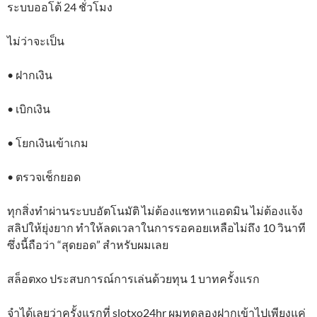
ระบบออโต้ 24 ชั่วโมง
ไม่ว่าจะเป็น
• ฝากเงิน
• เบิกเงิน
• โยกเงินเข้าเกม
• ตรวจเช็กยอด
ทุกสิ่งทำผ่านระบบอัตโนมัติ ไม่ต้องแชทหาแอดมิน ไม่ต้องแจ้ง
สลิปให้ยุ่งยาก ทำให้ลดเวลาในการรอคอยเหลือไม่ถึง 10 วินาที
ซึ่งนี้ถือว่า “สุดยอด” สำหรับผมเลย
สล็อตxo ประสบการณ์การเล่นด้วยทุน 1 บาทครั้งแรก
จำได้เลยว่าครั้งแรกที่ slotxo24hr ผมทดลองฝากเข้าไปเพียงแค่