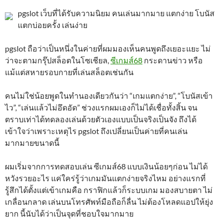
pgslot เว็บที่ได้รับความนิยม คนเล่นมากมาย แตกง่าย โบนัส
แตกบ่อยครั้ง เล่นง่าย
pgslot ถือว่าเป็นหนึ่งในค่ายที่ผมมองเห็นคนพูดถึงเยอะแยะ ไม่
ว่าจะตามกรุ๊ปสล็อตในโซเชียล,
ซีเกมส์68
กระดานข่าว หรือ
แม้แต่สหายรอบกายที่เล่นสล็อตเช่นกัน
คนไม่ใช่น้อยพูดในทำนองเดียวกันว่า “เกมแตกง่าย”, “โบนัสเข้า
ไว”, “เล่นแล้วไม่อึดอัด” ช่วงแรกผมเองก็ไม่ได้เชื่อทั้งสิ้น จน
ตราบเท่าได้ทดลองเล่นด้วยตัวเองแบบเป็นจริงเป็นจัง ถึงได้
เข้าใจว่าเพราะเหตุไร pgslot ถึงเปลี่ยนเป็นค่ายที่คนเล่น
มากมายขนาดนี้
ผมเริ่มจากการทดสอบเล่น ซีเกมส์68 แบบเงินน้อยๆก่อน ไม่ได้
หวังรวยอะไร แค่ใคร่รู้ว่าเกมมันแตกง่ายจริงไหม อย่างแรกที่
รู้สึกได้ตั้งแต่เข้าเกมคือ กราฟิกแล้วก็ระบบเกม มองสบายตา ไม่
เกลื่อนกลาด เล่นบนโทรศัพท์มือถือก็ลื่น ไม่ต้องโหลดแอปให้ยุ่ง
ยาก นี้นับได้ว่าเป็นจุดที่ชอบใจมากมาย