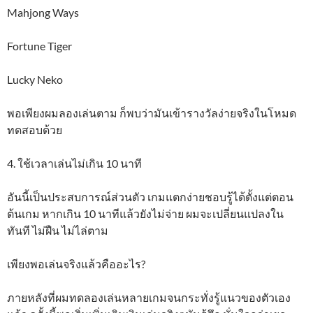
Mahjong Ways
Fortune Tiger
Lucky Neko
พอเพียงผมลองเล่นตาม ก็พบว่ามันเข้ารางวัลง่ายจริงในโหมด
ทดสอบด้วย
4. ใช้เวลาเล่นไม่เกิน 10 นาที
อันนี้เป็นประสบการณ์ส่วนตัว เกมแตกง่ายชอบรู้ได้ตั้งแต่ตอน
ต้นเกม หากเกิน 10 นาทีแล้วยังไม่จ่าย ผมจะเปลี่ยนแปลงใน
ทันที ไม่ฝืน ไม่ไล่ตาม
เพียงพอเล่นจริงแล้วคืออะไร?
ภายหลังที่ผมทดลองเล่นหลายเกมจนกระทั่งรู้แนวของตัวเอง