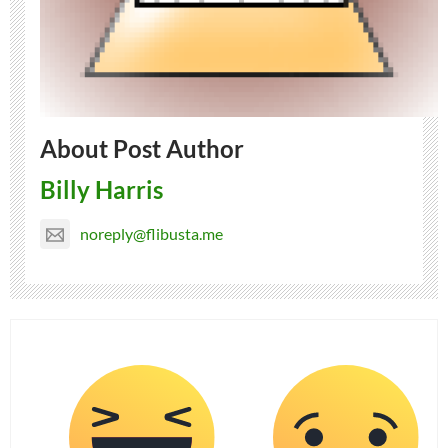
About Post Author
Billy Harris
noreply@flibusta.me