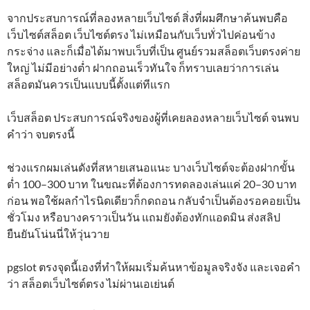
จากประสบการณ์ที่ลองหลายเว็บไซต์ สิ่งที่ผมศึกษาค้นพบคือ
เว็บไซต์สล็อต เว็บไซต์ตรง ไม่เหมือนกับเว็บทั่วไปค่อนข้าง
กระจ่าง และก็เมื่อได้มาพบเว็บที่เป็น ศูนย์รวมสล็อตเว็บตรงค่าย
ใหญ่ ไม่มีอย่างต่ำ ฝากถอนเร็วทันใจ ก็ทราบเลยว่าการเล่น
สล็อตมันควรเป็นแบบนี้ตั้งแต่ทีแรก
เว็บสล็อต ประสบการณ์จริงของผู้ที่เคยลองหลายเว็บไซต์ จนพบ
คำว่า จบตรงนี้
ช่วงแรกผมเล่นดังที่สหายเสนอแนะ บางเว็บไซต์จะต้องฝากขั้น
ต่ำ 100–300 บาท ในขณะที่ต้องการทดลองเล่นแค่ 20–30 บาท
ก่อน พอใช้ผลกำไรนิดเดียวก็กดถอน กลับจำเป็นต้องรอคอยเป็น
ชั่วโมง หรือบางคราวเป็นวัน แถมยังต้องทักแอดมิน ส่งสลิป
ยืนยันโน่นนี่ให้วุ่นวาย
pgslot ตรงจุดนี้เองที่ทำให้ผมเริ่มค้นหาข้อมูลจริงจัง และเจอคำ
ว่า สล็อตเว็บไซต์ตรง ไม่ผ่านเอเย่นต์