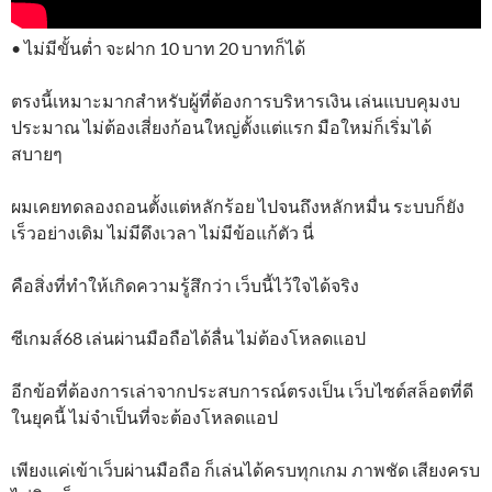
• ไม่มีขั้นต่ำ จะฝาก 10 บาท 20 บาทก็ได้
ตรงนี้เหมาะมากสำหรับผู้ที่ต้องการบริหารเงิน เล่นแบบคุมงบ
ประมาณ ไม่ต้องเสี่ยงก้อนใหญ่ตั้งแต่แรก มือใหม่ก็เริ่มได้
สบายๆ
ผมเคยทดลองถอนตั้งแต่หลักร้อย ไปจนถึงหลักหมื่น ระบบก็ยัง
เร็วอย่างเดิม ไม่มีดึงเวลา ไม่มีข้อแก้ตัว นี่
คือสิ่งที่ทำให้เกิดความรู้สึกว่า เว็บนี้ไว้ใจได้จริง
ซีเกมส์68 เล่นผ่านมือถือได้ลื่น ไม่ต้องโหลดแอป
อีกข้อที่ต้องการเล่าจากประสบการณ์ตรงเป็น เว็บไซต์สล็อตที่ดี
ในยุคนี้ ไม่จำเป็นที่จะต้องโหลดแอป
เพียงแค่เข้าเว็บผ่านมือถือ ก็เล่นได้ครบทุกเกม ภาพชัด เสียงครบ