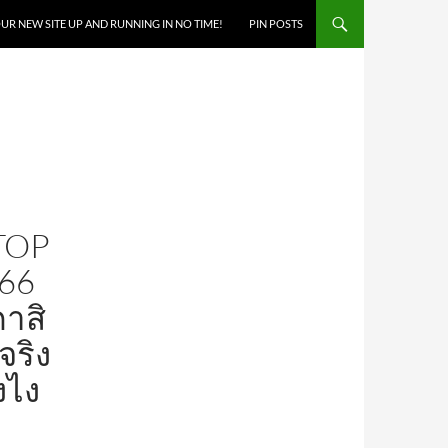
OUR NEW SITE UP AND RUNNING IN NO TIME!
PIN POSTS
 TOP
66
าสิ
จริง
งไง