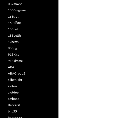
037movie
1688sagame
168slot
168สล็อต
188bet
188betth
1xbetth
888pg
918Kiss
918kissme
ABA
ABAGroup2
allbet24hr
alot66
alot666
amb888
Baccarat
bng55
bonus888