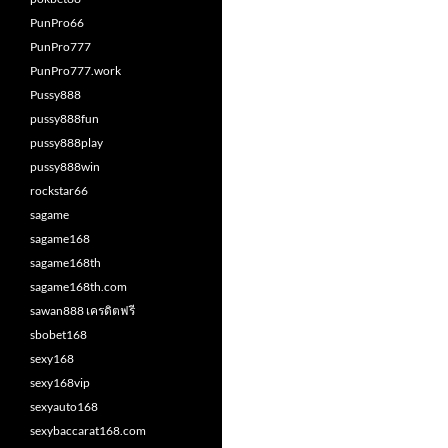
PunPro66
PunPro777
PunPro777.work
Pussy888
pussy888fun
pussy888play
pussy888win
rockstar66
sagame
sagame168
sagame168th
sagame168th.com
sawan888 เครดิตฟรี
sbobet168
sexy168
sexy168vip
sexyauto168
sexybaccarat168.com