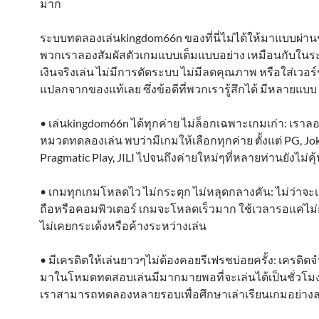
มาก
ระบบทดลองเล่นkingdom66n ของที่นี่ไม่ได้ให้มาแบบผ่านๆ
พวกเราลองสัมผัสตัวเกมแบบเต็มแบบอย่าง เหมือนกับในระห
เงินจริงเล่น ไม่มีการตัดระบบ ไม่มีลดคุณภาพ หรือใส่เวอร์ช
แปลกจากของแท้เลย ซึ่งข้อดีที่พวกเรารู้สึกได้ มีหลายแบบ 
• เล่นkingdom66n ได้ทุกค่าย ไม่ล็อกเฉพาะเกมเก่า: เราล
หมวดทดลองเล่น พบว่ามีเกมให้เลือกทุกค่าย ตั้งแต่ PG, Jok
Pragmatic Play, JILI ไปจนถึงค่ายใหม่ๆที่หลายท่านยังไม่คุ
• เกมทุกเกมโหลดไว ไม่กระตุก ไม่หลุดกลางคัน: ไม่ว่าจะเ
ถือหรือคอมพิวเตอร์ เกมจะโหลดเร็วมาก ใช้เวลารอแค่ไม่กี
ไม่เคยกระเด้งหรือค้างระหว่างเล่น
• มีเครดิตให้เล่นยาวๆไม่ต้องคอยรีเฟรชบ่อยครั้ง: เครดิตจ
มาในโหมดทดสอบเล่นมีมากมายพอที่จะเล่นได้เป็นชั่วโม
เราสามารถทดลองหลายรอบเพื่อศึกษาเล่าเรียนเกมอย่างล