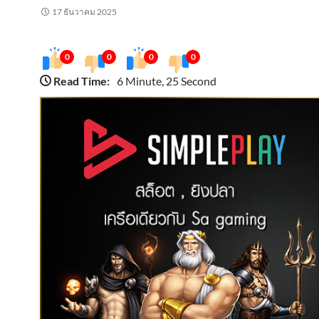
17 ธันวาคม 2025
0
0
0
0
Read Time:
6 Minute, 25 Second