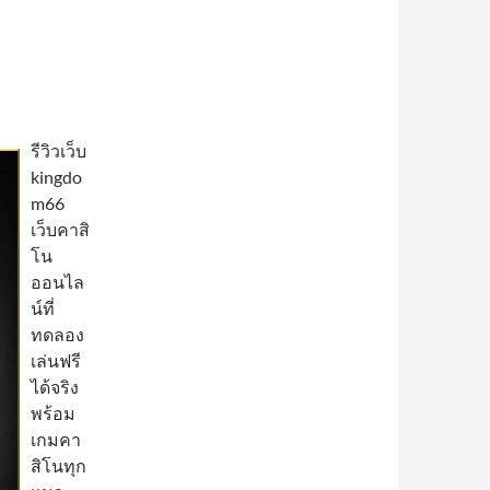
รีวิวเว็บ
kingdo
m66
เว็บคาสิ
โน
ออนไล
น์ที่
ทดลอง
เล่นฟรี
ได้จริง
พร้อม
เกมคา
สิโนทุก