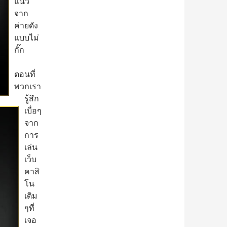
แนว
จาก
ค่ายดัง
แบบไม่
กั๊ก
ตอนที่
พวกเรา
รู้สึก
เบื่อๆ
จาก
การ
เล่น
เว็บ
คาสิ
โน
เดิม
ๆที่
เจอ