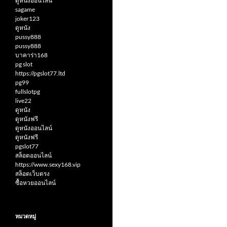
ดูหนังออนไลน์
sagame
joker123
ดูหนัง
pussy888
pussy888
บาคาร่า168
pg slot
https://pgslot77.ltd
pg99
fullslotpg
live22
ดูหนัง
ดูหนังฟรี
ดูหนังออนไลน์
ดูหนังฟรี
pgslot77
สล็อตออนไลน์
https://www.sexy168.vip
สล็อตเว็บตรง
ซื้อหวยออนไลน์
หมวดหมู่