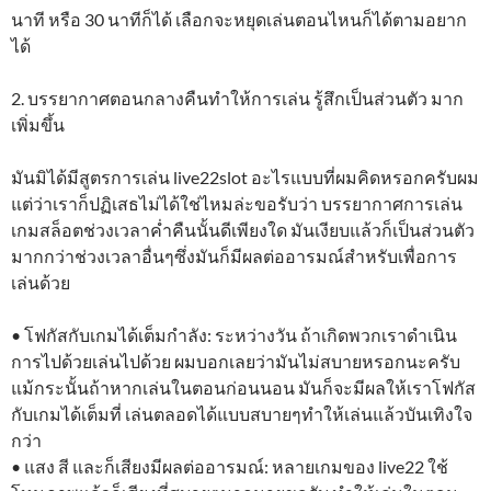
นาที หรือ 30 นาทีก็ได้ เลือกจะหยุดเล่นตอนไหนก็ได้ตามอยาก
ได้
2. บรรยากาศตอนกลางคืนทำให้การเล่น รู้สึกเป็นส่วนตัว มาก
เพิ่มขึ้น
มันมิได้มีสูตรการเล่น live22slot อะไรแบบที่ผมคิดหรอกครับผม
แต่ว่าเราก็ปฏิเสธไม่ได้ใช่ไหมล่ะขอรับว่า บรรยากาศการเล่น
เกมสล็อตช่วงเวลาค่ำคืนนั้นดีเพียงใด มันเงียบแล้วก็เป็นส่วนตัว
มากกว่าช่วงเวลาอื่นๆซึ่งมันก็มีผลต่ออารมณ์สำหรับเพื่อการ
เล่นด้วย
• โฟกัสกับเกมได้เต็มกำลัง: ระหว่างวัน ถ้าเกิดพวกเราดำเนิน
การไปด้วยเล่นไปด้วย ผมบอกเลยว่ามันไม่สบายหรอกนะครับ
แม้กระนั้นถ้าหากเล่นในตอนก่อนนอน มันก็จะมีผลให้เราโฟกัส
กับเกมได้เต็มที่ เล่นตลอดได้แบบสบายๆทำให้เล่นแล้วบันเทิงใจ
กว่า
• แสง สี และก็เสียงมีผลต่ออารมณ์: หลายเกมของ live22 ใช้