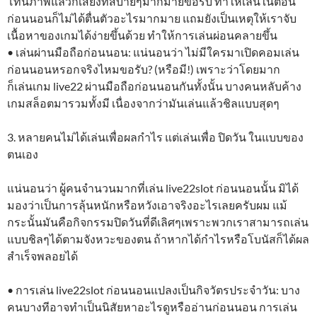
โทนภาพแล้วก็เสียงที่สบายๆมากมายขอรับ ทำให้เล่นในตอน
ก่อนนอนก็ไม่ได้ตื่นตัวอะไรมากมาย แถมยังเป็นเหตุให้เราจับ
เนื้อหาของเกมได้ง่ายขึ้นด้วย ทำให้การเล่นผ่อนคลายขึ้น
• เล่นผ่านมือถือก่อนนอน: แน่นอนว่า ไม่มีใครมาเปิดคอมเล่น
ก่อนนอนหรอกจริงไหมขอรับ? (หรือมี!) เพราะว่าโดยมาก
ก็เล่นเกม live22 ผ่านมือถือก่อนนอนกันทั้งนั้น บางคนหลับค้าง
เกมสล็อตมารวมทั้งมี เนื่องจากว่ามันเล่นแล้วชิลแบบสุดๆ
3. หลายคนไม่ได้เล่นเพื่อผลกำไร แต่เล่นเพื่อ ปิดวัน ในแบบของ
ตนเอง
แน่นอนว่า ผู้คนจำนวนมากที่เล่น live22slot ก่อนนอนนั้น มิได้
มองว่าเป็นการลุ้นหนักหรือหวังเอาจริงอะไรเลยครับผม แม้
กระนั้นมันคือกิจกรรมปิดวันที่ดีเลิศๆเพราะพวกเราสามารถเล่น
แบบชิลๆได้ตามจังหวะของตน ถ้าหากได้กำไรหรือโบนัสก็ได้ผล
สำเร็จพลอยได้
• การเล่น live22slot ก่อนนอนแปลงเป็นกิจวัตรประจำวัน: บาง
คนบางทีอาจทำเป็นนิสัยหาอะไรดูหรืออ่านก่อนนอน การเล่น