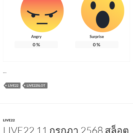
Angry
Surprise
0
%
0
%
…
LIVE22
LIVE22SLOT
LIVE22
LIVE22 11 กรกฎา 2568 สล็อต