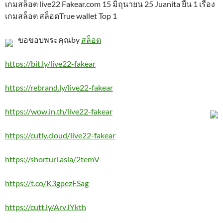
เกมสล็อต live22 Fakear.com 15 มิถุนายน 25 Juanita ยืน 1 เรื่อง
เกมสล็อต สล็อตTrue wallet Top 1
ขอขอบพระคุณby
สล็อต
https://bit.ly/live22-fakear
https://rebrand.ly/live22-fakear
https://wow.in.th/live22-fakear
https://cutly.cloud/live22-fakear
https://shorturl.asia/2temV
https://t.co/K3gpezFSag
https://cutt.ly/ArvJYkth