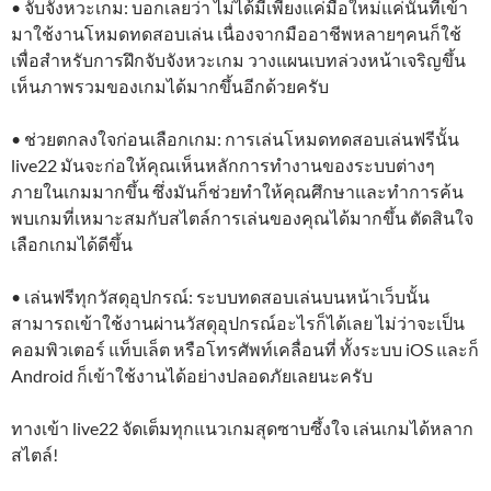
• จับจังหวะเกม: บอกเลยว่า ไม่ได้มีเพียงแค่มือใหม่แค่นั้นที่เข้า
มาใช้งานโหมดทดสอบเล่น เนื่องจากมืออาชีพหลายๆคนก็ใช้
เพื่อสำหรับการฝึกจับจังหวะเกม วางแผนเบทล่วงหน้าเจริญขึ้น
เห็นภาพรวมของเกมได้มากขึ้นอีกด้วยครับ
• ช่วยตกลงใจก่อนเลือกเกม: การเล่นโหมดทดสอบเล่นฟรีนั้น
live22 มันจะก่อให้คุณเห็นหลักการทำงานของระบบต่างๆ
ภายในเกมมากขึ้น ซึ่งมันก็ช่วยทำให้คุณศึกษาและทำการค้น
พบเกมที่เหมาะสมกับสไตล์การเล่นของคุณได้มากขึ้น ตัดสินใจ
เลือกเกมได้ดีขึ้น
• เล่นฟรีทุกวัสดุอุปกรณ์: ระบบทดสอบเล่นบนหน้าเว็บนั้น
สามารถเข้าใช้งานผ่านวัสดุอุปกรณ์อะไรก็ได้เลย ไม่ว่าจะเป็น
คอมพิวเตอร์ แท็บเล็ต หรือโทรศัพท์เคลื่อนที่ ทั้งระบบ iOS และก็
Android ก็เข้าใช้งานได้อย่างปลอดภัยเลยนะครับ
ทางเข้า live22 จัดเต็มทุกแนวเกมสุดซาบซึ้งใจ เล่นเกมได้หลาก
สไตล์!