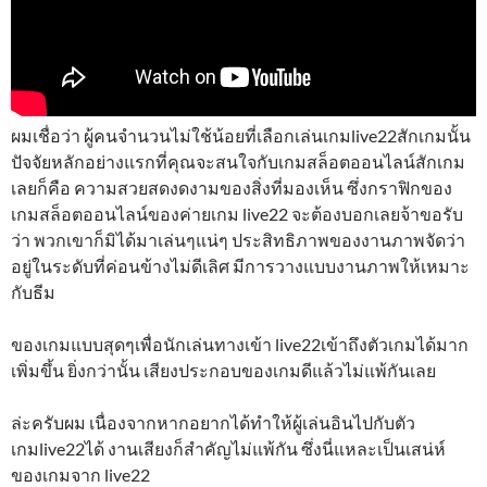
ผมเชื่อว่า ผู้คนจำนวนไม่ใช้น้อยที่เลือกเล่นเกมlive22สักเกมนั้น
ปัจจัยหลักอย่างแรกที่คุณจะสนใจกับเกมสล็อตออนไลน์สักเกม
เลยก็คือ ความสวยสดงดงามของสิ่งที่มองเห็น ซึ่งกราฟิกของ
เกมสล็อตออนไลน์ของค่ายเกม live22 จะต้องบอกเลยจ้าขอรับ
ว่า พวกเขาก็มิได้มาเล่นๆแน่ๆ ประสิทธิภาพของงานภาพจัดว่า
อยู่ในระดับที่ค่อนข้างไม่ดีเลิศ มีการวางแบบงานภาพให้เหมาะ
กับธีม
ของเกมแบบสุดๆเพื่อนักเล่นทางเข้า live22เข้าถึงตัวเกมได้มาก
เพิ่มขึ้น ยิ่งกว่านั้น เสียงประกอบของเกมดีแล้วไม่แพ้กันเลย
ล่ะครับผม เนื่องจากหากอยากได้ทำให้ผู้เล่นอินไปกับตัว
เกมlive22ได้ งานเสียงก็สำคัญไม่แพ้กัน ซึ่งนี่แหละเป็นเสน่ห์
ของเกมจาก live22