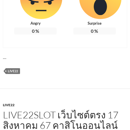
Angry
Surprise
0
%
0
%
…
LIVE22
LIVE22
LIVE22SLOT เว็บไซต์ตรง 17
สิงหาคม 67 คาสิโนออนไลน์