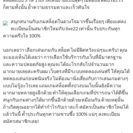
ก็ตามทั้งนั้น ย้ำความธรรมดาและเร็วทันใจ
สนุกสนานกับเกมสล็อตในดวงใจมากขึ้นเรื่อยๆ เพียงแต่ลง
ทะเบียนเป็นสมาชิกใหม่กับ live22 เท่านั้น รับประกันทุก
ความตรึงใจ 100%
บอกเลยว่า เลือกเล่นเกมกับ สล็อต ไม่มีผิดหวังแน่ๆนะครับ! คุณ
จะมองเห็นได้เลยว่า การเลือกใช้บริการกับเว็บที่มีมาตรฐาน
และความปลอดภัยสูง คุณจะได้อะไรกลับไปจำนวนมาก
มากมายเลยล่ะครับผม เว็บตรงที่มีระบบทดลองเล่นฟรี ให้คุณได้
ทดลองเล่นก่อนพนันจริง ไม่ต้องมานั่งเสี่ยงกับการเล่นเกมต่างๆ
แบบไม่รู้อะไรเลย แถมเกมสล็อตทั้งปวงบนเว็บนั้นยังมีความ
มากมายหลายสูงอีกด้วย ทำให้คุณเลือกเกมที่ปรารถนาได้ดีขึ้น
สนุกกับเกมต่างๆได้มากขึ้นอีกด้วยด้วยเหมือนกัน ด้วยเหตุนั้น
ถ้าเกิดคุณอยากได้ทำกำไรกับเราล่ะก็ สมัครเป็นสมาชิกใหม่ได้
แล้ววันนี้ ค้ำประกันทุกความซาบซึ้ง 100% แน่ๆ ลงทะเบียน
สมัครสมาชิกเลย!