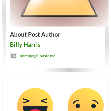
About Post Author
Billy Harris
noreply@flibusta.me