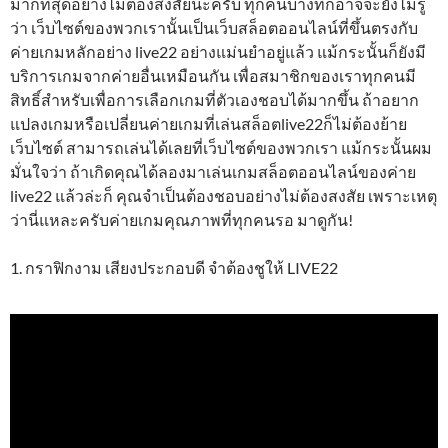
มากที่สุดอย่างไม่ต้องสงสัยนะครับ ทุกคนบางทีก็อาจจะยังไม่รู้
ว่า เว็บไซต์ของพวกเรานั้นเป็นเว็บสล็อตออนไลน์ที่ขึ้นตรงกับ
ค่ายเกมหลักอย่าง live22 อย่างแม่นยำอยู่แล้ว แม้กระนั้นก็ยังมี
บริการเกมจากค่ายอื่นเหมือนกัน เพื่อสมาชิกของเราทุกคนมี
สิทธิ์สำหรับเพื่อการเลือกเกมที่ตัวเองชอบได้มากขึ้น ถ้าอยาก
แปลงเกมหรือเปลี่ยนค่ายเกมที่เล่นสล็อตlive22ก็ไม่ต้องย้าย
เว็บไซต์ สามารถเล่นได้เลยที่เว็บไซต์ของพวกเรา แม้กระนั้นผม
มั่นใจว่า ถ้าเกิดคุณได้ลองมาเล่นเกมสล็อตออนไลน์ของค่าย
live22 แล้วล่ะก็ คุณจำเป็นต้องชอบอย่างไม่ต้องสงสัย เพราะเหตุ
ว่านี่แหละครับค่ายเกมคุณภาพที่ทุกคนรอ มาดูกัน!
1. กราฟิกงาม เสียงประกอบดี จำต้องชูให้ LIVE22