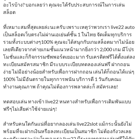
อะไรบ้าง? บอกเลยว่า คุณจะได้รับประสบการณ์ในการเล่น
สล็อต
ที่เหมาะสมที่สุดเลยล่ะนะครับ เพราะเหตุว่าพวกเรา live22 auto
เป็นสล็อตเว็บตรงไม่ผ่านเอเย่นต์ชั้น 1 ในไทย จัดเต็มทุกบริการ
รวมทั้งระบบต่างๆ100% คุณจะได้สนุกกับเกมสล็อตมากไม่น้อย
เลยทีเดียวจากค่ายเกมชั้นแนวหน้ามากยิ่งกว่า 2,000 เกม มีโปร
โมชั่นและก็กิจกรรมซัพพอร์ตเยอะมาก รับเครดิตฟรีได้ตั้งแต่ลง
ทะเบียนสมัครสมาชิก มีระบบระเบียบทดลองเล่นฟรี ฝากถอน
ง่าย ไม่มีอย่างน้อยสำหรับเพื่อการฝากถอน เล่นได้ก็ถอนได้แน่ๆ
100% ไม่มีอันตรายในทุกการพนัน บริการดี 1 วันกับคณะ
ทำงานคุณภาพ ถ้าคุณไม่ต้องการพลาดล่ะก็ สมัครเลย!
ทดสอบเล่น ทางเข้า live22 หนทางสำหรับเพื่อการเดิมพันแบบ
ฟรีๆไม่เสียค่าใช้จ่ายแน่ๆ!
สำหรับคนใดกันแน่ที่อยากลองเล่น live22slot แม้กระนั้นยังไม่
พร้อมที่จะฝากเงินหรือลงทะเบียนเป็นสมาชิก ไม่ต้องกังวลเลย
คะครับ เพราะว่าเว็บของเรา live22 มีระบบทดสอบเล่นฟรีให้กับ