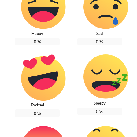
Happy
Sad
0
%
0
%
Sleepy
Excited
0
%
0
%