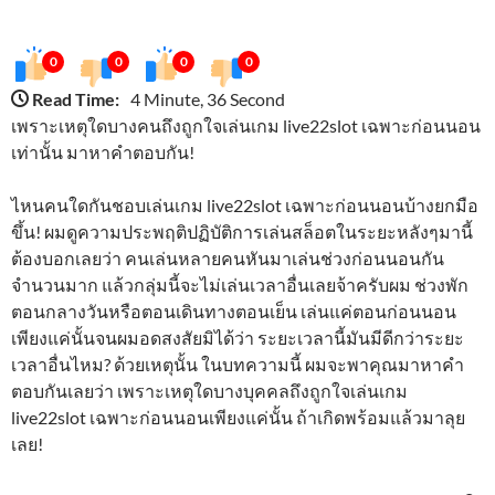
0
0
0
0
Read Time:
4 Minute, 36 Second
เพราะเหตุใดบางคนถึงถูกใจเล่นเกม live22slot เฉพาะก่อนนอน
เท่านั้น มาหาคำตอบกัน!
ไหนคนใดกันชอบเล่นเกม live22slot เฉพาะก่อนนอนบ้างยกมือ
ขึ้น! ผมดูความประพฤติปฏิบัติการเล่นสล็อตในระยะหลังๆมานี้
ต้องบอกเลยว่า คนเล่นหลายคนหันมาเล่นช่วงก่อนนอนกัน
จำนวนมาก แล้วกลุ่มนี้จะไม่เล่นเวลาอื่นเลยจ้าครับผม ช่วงพัก
ตอนกลางวันหรือตอนเดินทางตอนเย็น เล่นแค่ตอนก่อนนอน
เพียงแค่นั้นจนผมอดสงสัยมิได้ว่า ระยะเวลานี้มันมีดีกว่าระยะ
เวลาอื่นไหม? ด้วยเหตุนั้น ในบทความนี้ ผมจะพาคุณมาหาคำ
ตอบกันเลยว่า เพราะเหตุใดบางบุคคลถึงถูกใจเล่นเกม
live22slot เฉพาะก่อนนอนเพียงแค่นั้น ถ้าเกิดพร้อมแล้วมาลุย
เลย!