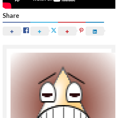
Share