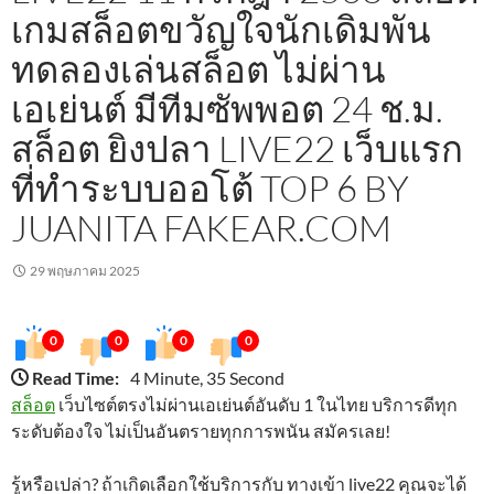
เกมสล็อตขวัญใจนักเดิมพัน
ทดลองเล่นสล็อต ไม่ผ่าน
เอเย่นต์ มีทีมซัพพอต 24 ช.ม.
สล็อต ยิงปลา LIVE22 เว็บแรก
ที่ทำระบบออโต้ TOP 6 BY
JUANITA FAKEAR.COM
29 พฤษภาคม 2025
0
0
0
0
Read Time:
4 Minute, 35 Second
สล็อต
เว็บไซต์ตรงไม่ผ่านเอเย่นต์อันดับ 1 ในไทย บริการดีทุก
ระดับต้องใจ ไม่เป็นอันตรายทุกการพนัน สมัครเลย!
รู้หรือเปล่า? ถ้าเกิดเลือกใช้บริการกับ ทางเข้า live22 คุณจะได้