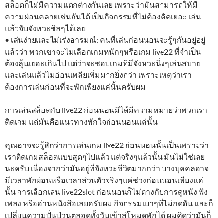
สล็อตก็ไม่มีความแตกต่างกันเลย เพราะว่ามันสามารถให้มี
ความผ่อนคลายเช่นกันได้ เป็นกิจกรรมที่ไม่ต้องคิดเยอะ เล่น
แล้วจับจังหวะชิลๆได้เลย
• เล่นง่ายและไม่เร่งอารมณ์: คนที่เล่นก่อนนอนจะรู้ๆกันอยู่อยู่
แล้วว่า พวกเขาจะไม่เลือกเกมหนักๆหรือเกม live22 ที่จำเป็น
ต้องลุ้นเยอะเกินไป แต่ว่าจะชอบเกมที่มีจังหวะนิ่งๆเล่นสบาย
และเล่นแล้วไม่อ่อนเพลียเพิ่มมากยิ่งกว่า เพราะเหตุว่าเรา
ต้องการเล่นก่อนที่จะพักเพียงแค่นั้นครับผม
การเล่นสล็อตกับ live22 ก่อนนอนมิได้มีความหมายว่าพวกเรา
ติดเกม แต่มันคือแนวทางพักใจก่อนนอนแค่นั้น
คุณอาจจะรู้สึกว่าการเล่นเกม live22 ก่อนนอนนั้นเป็นเพราะว่า
เราติดเกมสล็อตแบบสุดๆไปแล้ว แต่จริงๆแล้วนั้น มันไม่ใช่เลย
นะครับ เนื่องจากว่ามันอยู่ที่จังหวะชีวิตมากกว่า บางบุคคลอาจ
มีเวลาพักผ่อนหรือเวลาส่วนตัวจริงๆแค่ช่วงก่อนนอนเพียงแค่
นั้น การเลือกเล่น live22slot ก่อนนอนก็ไม่ต่างกับการดูหนัง ฟัง
เพลง หรืออ่านหนังสือเลยครับผม กิจกรรมเบาๆที่ไม่กดดัน และก็
เปลี่ยนความปั่นป่วนตลอดทั้งวันเข้าสู่โหมดพักได้ ผมคิดว่ามันก็