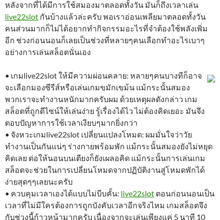
หลังจากที่ได้มีการใช้สมองมาตลอดทั้งวัน มันก็ถึงเวลาเล่น
live22slot
กันบ้างแล้วล่ะครับ พอเราอ่อนเพลียมาตลอดทั้งวัน
คนส่วนมากก็ไม่ได้อยากทำกิจกรรมอะไรที่จำต้องใช้พลังเพิ่ม
อีก ช่วงก่อนนอนก็เลยเป็นช่วงที่หลายๆคนเลือกทำอะไรเบาๆ
อย่างการเล่นสล็อตนั่นเอง
• เกมlive22slot ให้มีความผ่อนคลาย: หลายๆคนบางทีก็อาจ
จะเลือกมองซีรีส์หรือเล่นเกมขมักเขม้น แม้กระนั้นสมอง
พวกเราจะทำงานหนักมากครับผม ด้วยเหตุผลดังกล่าว เกม
สล็อตที่ถูกดีไซน์ให้เล่นง่าย รู้เรื่องได้ไว ไม่ต้องคิดเยอะ มันจึง
ตอบปัญหาการใช้เวลาเงียบๆมากยิ่งกว่า
• จังหวะเกมlive22slot เปลี่ยนแปลงโหมด: ผมมั่นใจว่าวัย
ทำงานเป็นกันแน่ๆ ร่างกายพร้อมพัก แม้กระนั้นสมองยังไม่หยุด
คิดเลย ต่อให้นอนบนเตียงก็ยังเผลอคิด แม้กระนั้นการเล่นเกม
สล็อตจะช่วยในการเปลี่ยนโหมดจากปฏิบัติงานสู่โหมดพักได้
ง่ายสุดๆๆเลยนะครับ
• ควบคุมเวลาเองได้แบบไม่บีบคั้น:
live22slot
ตอนก่อนนอนเป็น
เวลาที่ไม่มีใครต้องการถูกบังคับเวลาอีกจริงไหม เกมสล็อตจึง
กับช่วงนี้ก้าวหน้ามากครับ เนื่องจากจะเล่นเพียงแค่ 5 นาที 10