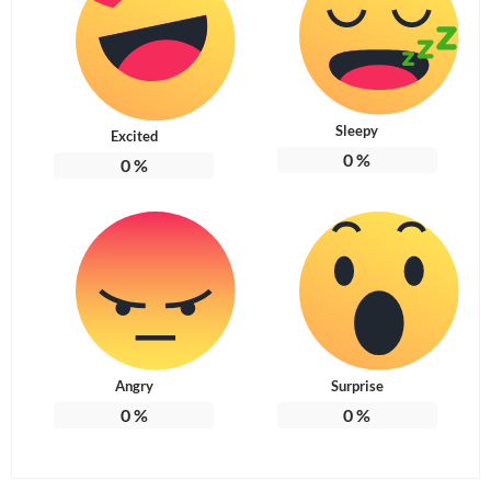
Sleepy
Excited
0
%
0
%
Angry
Surprise
0
%
0
%