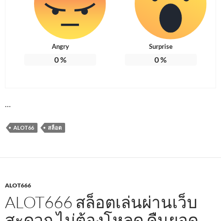
Angry
Surprise
0
%
0
%
…
ALOT66
สล็อต
ALOT666
ALOT666 สล็อตเล่นผ่านเว็บ
สะดวก ไม่ต้องโหลด คืนยอด