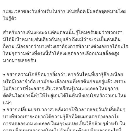
ระยะเวลาของวันสำหรับในการ เล่นสล็อต มีผลต่อจุดหมายโดย
ไม่รู้ตัว
สำหรับการเล่น alot66 แต่ละตอนนั้น รู้ไหมครับผมว่าพวกเรา
มิได้มีเป้าหมายเช่นเดียวกันอยู่แล้ว ถึงแม้ว่าจะจะเป็นคนเดิม
ก็ตาม เนื่องจากว่าบางช่วงเราต้องการพัก บางช่วงอยากได้อะไร
ใหม่ๆความต่างที่ตรงนี้ทำให้ส่งผลต่อการเลือกเกมสล็อตสูง
มากมายเลยครับ
• อยากความใกล้ชิดมากยิ่งกว่า: หากวันไหนที่เรารู้สึกเหนื่อย
หรือมีเวลาจำกัด เรามักจะเลือกเกมที่เคยชินก่อนอยู่แล้ว เพราะ
ไม่ต้องการที่จะอยากเสียเวลาเรียนรู้เกม alot666 ใหม่ๆการ
ตัดสินใจอย่างนี้ทำให้ไปสู่เกมได้ในทันที ตอบโจทย์กว่าเกมใหม่
แน่ๆ
• อยากเปลี่ยนบรรยากาศ: หลังจากใช้เวลาตลอดวันกับสิ่งเดิมๆ
บางทีพวกเราจะอยากได้ความรู้สึกที่ผิดแผกแตกต่างออกไป
การทดลองเกม alot666 ใหม่ๆจะแปลงเป็นวิธีกล้วยๆสำหรับใน
การเปลี่ยนบรรยากาศโดยไม่จำเป็นจะต้องเปลี่ยนจากอะไรที่