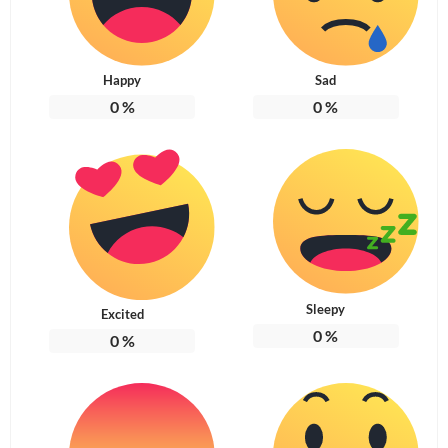
Happy
Sad
0
%
0
%
Sleepy
Excited
0
%
0
%