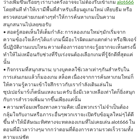
ว่างเพิ่มขึ้นเรื่อยๆ เราบางครั้งอาจจะไม่ต้องรีบเข้าเกม
alot666
โดยทันที ทำให้เรามีพื้นที่สำหรับเลื่อนดูเกมใหม่ เทียบธีม หรือ
ตรวจสอบค่ายเกมต่างๆทำให้การค้นหาเกมเป็นความ
สนุกสนานไปเลยขอรับ
• สอดรู้สอดเห็นให้เต็มกำลัง: การลองเกมใหม่ๆมักเริ่มจาก
ความข้องใจเล็กๆได้แก่ เกมนี้มีอะไรผิดแผกแตกต่าง หรือฟีเจอร์
นี้ปฏิบัติงานแบบไหน ความต้องการอยากจะรู้อยากจะเห็นตรงนี้
ทำให้ไม่เหมือนกับช่วงที่รีบเร่งจนต้องเลือกเกมที่รู้จักดีที่สุดแค่
นั้น
• กิจกรรมที่สนุกสนาน: บางบุคคลใช้เวลาเท่าๆกันสำหรับใน
การเล่นเกมแล้วก็มองเกม สล็อต เนื่องจากการค้นหาเกมใหม่ก็
ให้ความรู้ความเข้าใจสึกราวกับเรากำลังเดินเล่นใน
ซุปเปอร์มาร์เก็ตนั่นแหละนะครับ ยิ่งมีเวลาเหลือเท่าใดก็ยิ่งสนุก
กับการสำรวจเพิ่มมากขึ้นเพียงแค่นั้น
• ความพร้อมเพรียงทางความคิด: เมื่อพวกเราไม่จำเป็นต้อง
กลุ้มใจกับงานหรือภาระอื่นๆพวกเราจะเปิดรับข้อมูลใหม่ๆได้ดี
ขึ้น ทำให้มีลัษณะทิศทางจะทดลองเกมที่ไม่เคยเล่น alot666 ใน
ตอนที่มีเวลาว่างๆมากกว่าตอนที่ต้องการความรวดเร็วรวมทั้ง
ความแน่ชัด