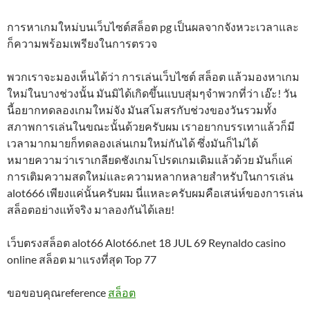
การหาเกมใหม่บนเว็บไซต์สล็อต pg เป็นผลจากจังหวะเวลาและ
ก็ความพร้อมเพรียงในการตรวจ
พวกเราจะมองเห็นได้ว่า การเล่นเว็บไซต์ สล็อต แล้วมองหาเกม
ใหม่ในบางช่วงนั้น มันมิได้เกิดขึ้นแบบสุ่มๆจำพวกที่ว่า เอ๊ะ! วัน
นี้อยากทดลองเกมใหม่จัง มันสโมสรกับช่วงของวันรวมทั้ง
สภาพการเล่นในขณะนั้นด้วยครับผม เราอยากบรรเทาแล้วก็มี
เวลามากมายก็ทดลองเล่นเกมใหม่กันได้ ซึ่งมันก็ไม่ได้
หมายความว่าเราเกลียดชังเกมโปรดเกมเดิมแล้วด้วย มันก็แค่
การเติมความสดใหม่และความหลากหลายสำหรับในการเล่น
alot666 เพียงแค่นั้นครับผม นี่แหละครับผมคือเสน่ห์ของการเล่น
สล็อตอย่างแท้จริง มาลองกันได้เลย!
เว็บตรงสล็อต alot66 Alot66.net 18 JUL 69 Reynaldo casino
online สล็อต มาแรงที่สุด Top 77
ขอขอบคุณreference
สล็อต