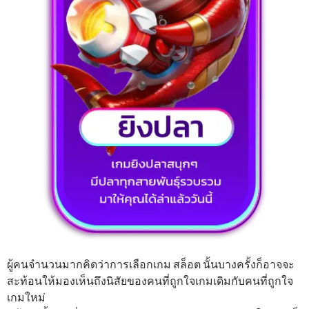
ผู้คนจำนวนมากคิดว่าการเลือกเกม สล็อต นั้นบางครั้งก็อาจจะ
สะท้อนให้มองเห็นถึงนิสัยของคนที่ถูกใจเกมเดิมกับคนที่ถูกใจ
เกมใหม่