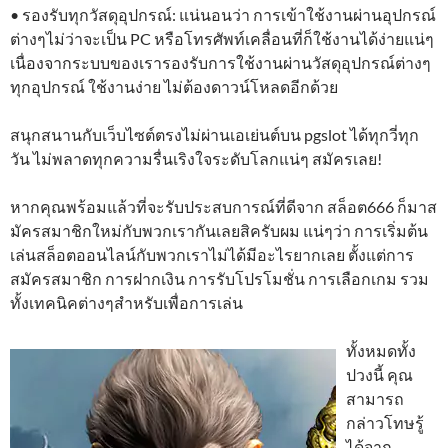
• รองรับทุกวัสดุอุปกรณ์: แน่นอนว่า การเข้าใช้งานผ่านอุปกรณ์
ต่างๆไม่ว่าจะเป็น PC หรือโทรศัพท์เคลื่อนที่ก็ใช้งานได้ง่ายแน่ๆ
เนื่องจากระบบของเรารองรับการใช้งานผ่านวัสดุอุปกรณ์ต่างๆ
ทุกอุปกรณ์ ใช้งานง่าย ไม่ต้องดาวน์โหลดอีกด้วย
สนุกสนานกับเว็บไซต์ตรงไม่ผ่านเอเย่นต์บน pgslot ได้ทุกวี่ทุก
วัน ไม่พลาดทุกความรื่นเริงใจระดับโลกแน่ๆ สมัครเลย!
หากคุณพร้อมแล้วที่จะรับประสบการณ์ที่ดีจาก สล็อต666 ก็มาส
มัครสมาชิกใหม่กับพวกเรากันเลยสิครับผม แน่ๆว่า การเริ่มต้น
เล่นสล็อตออนไลน์กับพวกเราไม่ได้มีอะไรยากเลย ตั้งแต่การ
สมัครสมาชิก การฝากเงิน การรับโปรโมชั่น การเลือกเกม รวม
ทั้งเทคนิคต่างๆสำหรับเพื่อการเล่น
ทั้งหมดทั้ง
ปวงนี้ คุณ
สามารถ
กล่าวโทษรู้
ได้จาก