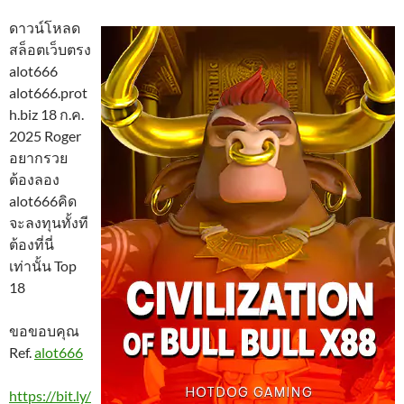
ดาวน์โหลด
สล็อตเว็บตรง
alot666
alot666.prot
h.biz 18 ก.ค.
2025 Roger
อยากรวย
ต้องลอง
alot666คิด
จะลงทุนทั้งที
ต้องที่นี่
เท่านั้น Top
18
ขอขอบคุณ
Ref.
alot666
https://bit.ly/