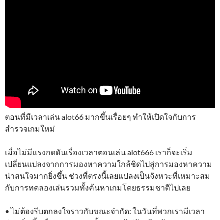
ตอนที่มีเวลาเล่น alot66 มากขึ้นเรื่อยๆ ทำให้เปิดใจกับการ
สำรวจเกมใหม่
เมื่อไม่มีแรงกดดันเรื่องเวลาตอนเล่น alot666 เราก็จะเริ่ม
เปลี่ยนแปลงจากการมองหาความใกล้ชิดไปสู่การมองหาความ
น่าสนใจมากยิ่งขึ้น ช่วงที่ตรงนี้เลยแปลงเป็นจังหวะที่เหมาะสม
กับการทดลองเล่นรวมทั้งค้นหาเกมโดยธรรมชาติไปเลย
• ไม่ต้องรีบตกลงใจราวกับขณะจำกัด: ในวันที่พวกเรามีเวลา