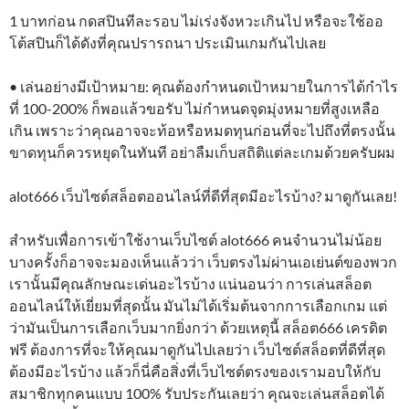
1 บาทก่อน กดสปินทีละรอบ ไม่เร่งจังหวะเกินไป หรือจะใช้ออ
โต้สปินก็ได้ดังที่คุณปรารถนา ประเมินเกมกันไปเลย
• เล่นอย่างมีเป้าหมาย: คุณต้องกำหนดเป้าหมายในการได้กำไร
ที่ 100-200% ก็พอแล้วขอรับ ไม่กำหนดจุดมุ่งหมายที่สูงเหลือ
เกิน เพราะว่าคุณอาจจะท้อหรือหมดทุนก่อนที่จะไปถึงที่ตรงนั้น
ขาดทุนก็ควรหยุดในทันที อย่าลืมเก็บสถิติแต่ละเกมด้วยครับผม
alot666 เว็บไซต์สล็อตออนไลน์ที่ดีที่สุดมีอะไรบ้าง? มาดูกันเลย!
สำหรับเพื่อการเข้าใช้งานเว็บไซต์ alot666 คนจำนวนไม่น้อย
บางครั้งก็อาจจะมองเห็นแล้วว่า เว็บตรงไม่ผ่านเอเย่นต์ของพวก
เรานั้นมีคุณลักษณะเด่นอะไรบ้าง แน่นอนว่า การเล่นสล็อต
ออนไลน์ให้เยี่ยมที่สุดนั้น มันไม่ได้เริ่มต้นจากการเลือกเกม แต่
ว่ามันเป็นการเลือกเว็บมากยิ่งกว่า ด้วยเหตุนี้ สล็อต666 เครดิต
ฟรี ต้องการที่จะให้คุณมาดูกันไปเลยว่า เว็บไซต์สล็อตที่ดีที่สุด
ต้องมีอะไรบ้าง แล้วก็นี่คือสิ่งที่เว็บไซต์ตรงของเรามอบให้กับ
สมาชิกทุกคนแบบ 100% รับประกันเลยว่า คุณจะเล่นสล็อตได้