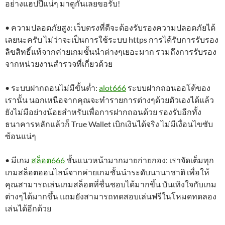
อย่างแฮปปี้แน่ๆ มาดูกันเลยขอรับ!
• ความปลอดภัยสูง: เว็บตรงที่ดีจะต้องรับรองความปลอดภัยได้
เลยนะครับ ไม่ว่าจะเป็นการใช้ระบบ https การได้รับการรับรอง
ลิขสิทธิ์แท้จากค่ายเกมชั้นนำต่างๆเยอะมาก รวมถึงการรับรอง
จากหน่วยงานสำรวจที่เกี่ยวด้วย
• ระบบฝากถอนไม่มีขั้นต่ำ:
alot666
ระบบฝากถอนออโต้ของ
เรานั้น นอกเหนือจากคุณจะทำรายการต่างๆด้วยตัวเองได้แล้ว
ยังไม่มีอย่างน้อยสำหรับเพื่อการฝากถอนด้วย รองรับอีกทั้ง
ธนาคารหลักแล้วก็ True Wallet เบิกเงินได้จริง ไม่มีเงื่อนไขซับ
ซ้อนแน่ๆ
• มีเกม
สล็อต666
ชั้นแนวหน้ามากมายก่ายกอง: เราจัดเต็มทุก
เกมสล็อตออนไลน์จากค่ายเกมชั้นนำระดับนานาชาติ เพื่อให้
คุณสามารถเล่นเกมสล็อตที่ชื่นชอบได้มากขึ้น บันเทิงใจกับเกม
ต่างๆได้มากขึ้น แถมยังสามารถทดสอบเล่นฟรีในโหมดทดลอง
เล่นได้อีกด้วย