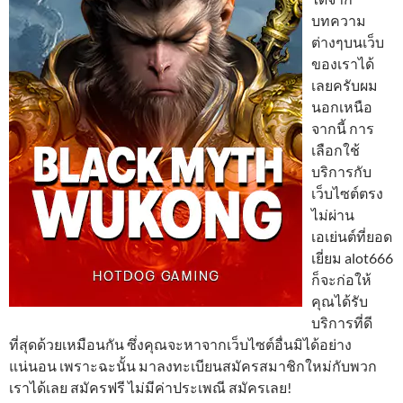
บทความ
ต่างๆบนเว็บ
ของเราได้
เลยครับผม
นอกเหนือ
จากนี้ การ
เลือกใช้
บริการกับ
เว็บไซต์ตรง
ไม่ผ่าน
เอเย่นต์ที่ยอด
เยี่ยม alot666
ก็จะก่อให้
คุณได้รับ
บริการที่ดี
ที่สุดด้วยเหมือนกัน ซึ่งคุณจะหาจากเว็บไซต์อื่นมิได้อย่าง
แน่นอน เพราะฉะนั้น มาลงทะเบียนสมัครสมาชิกใหม่กับพวก
เราได้เลย สมัครฟรี ไม่มีค่าประเพณี สมัครเลย!