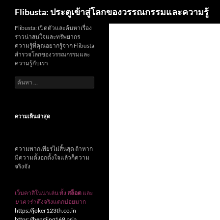
ค้นหา
Flibusta: ประตูเข้าสู่โลกของวรรณกรรมและความรู้
Flibusta: เปิดตัวและค้นหาเรื่อง
ราวน่าสนใจและทรัพยากร
ความรู้ที่คุณอยากรู้จาก Flibusta
สำรวจโลกของวรรณกรรมและ
ความรู้กับเรา
ค้นหา
สำหรับ:
ความเห็นล่าสุด
ความพากเพียรไม่สิ้นสุด ถ้าหาก
มีความตั้งอกตั้งใจแล้วก็ความ
จริงจัง
เว็บคาสิโนน่าเล่น ทั้ง
สล็อต
และ
บาคาร่า
ตึงจริงแตกบ่อยมาก
https://joker123th.co.in
https://hengjing168.asia