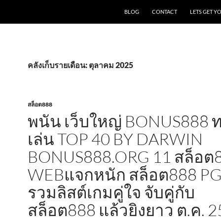
ข้ามไปยังเนื้อหา
BLOG
CONTACT
LETS GET Y
คลังเก็บรายเดือน: ตุลาคม 2025
สล็อต888
พนัน เว็บใหญ่ BONUS888 
เล่น TOP 40 BY DARWIN
BONUS888.ORG 11 สล็อต
WEBแจกหนัก สล็อต888 P
รวมลิสต์เกมคู่ใจ จับคู่กับ
สล็อต888 แล้วยิงยาว ต.ค. 2