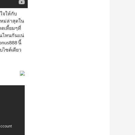
ใจให้กับ
หม่ล่าสุดใน
เหี้ยมๆที่
 คนไหนกันแน่
nus888 นี้
บไซต์เดียว