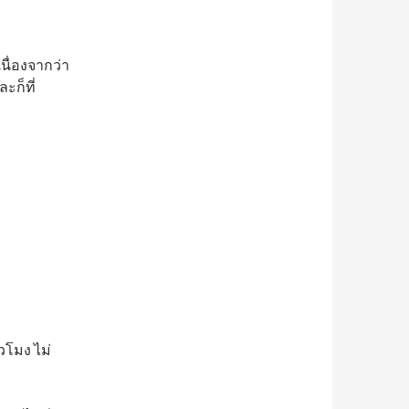
นื่องจากว่า
ะก็ที่
วโมง ไม่