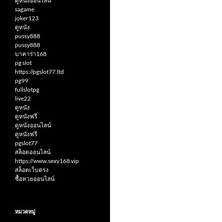
ดูหนังออนไลน์
sagame
joker123
ดูหนัง
pussy888
pussy888
บาคาร่า168
pg slot
https://pgslot77.ltd
pg99
fullslotpg
live22
ดูหนัง
ดูหนังฟรี
ดูหนังออนไลน์
ดูหนังฟรี
pgslot77
สล็อตออนไลน์
https://www.sexy168.vip
สล็อตเว็บตรง
ซื้อหวยออนไลน์
หมวดหมู่