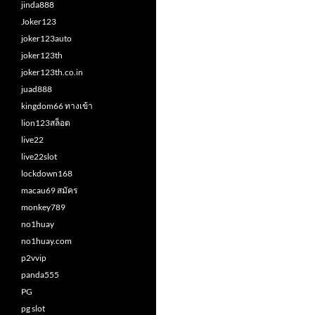
jinda888
Joker123
joker123auto
joker123th
joker123th.co.in
juad888
kingdom66 ทางเข้า
lion123สล็อต
live22
live22slot
lockdown168
macau69 สมัคร
monkey789
no1huay
no1huay.com
p2vvip
panda555
PG
pg slot