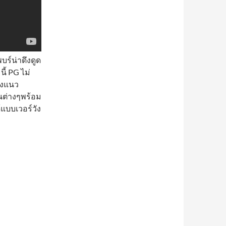
บร์น่าดึงดูด
ี้ PG ไม่
ยังแนว
นต่างๆพร้อม
้แบบเวอร์วัง