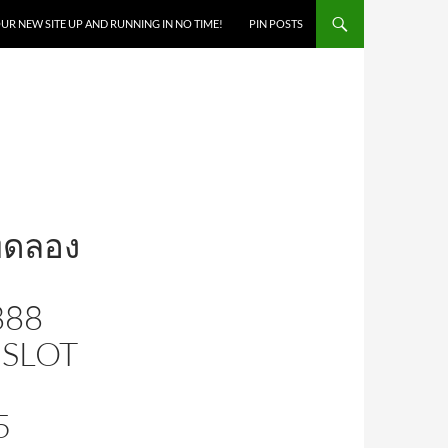
OUR NEW SITE UP AND RUNNING IN NO TIME!
PIN POSTS
ทดลอง
888
GSLOT
5