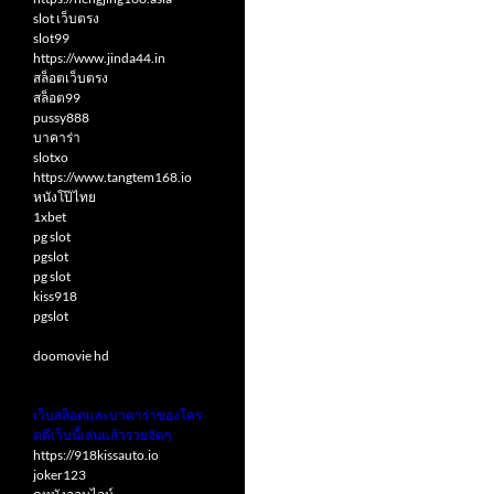
slot เว็บตรง
slot99
https://www.jinda44.in
สล็อตเว็บตรง
สล็อต99
pussy888
บาคาร่า
slotxo
https://www.tangtem168.io
หนังโป๊ไทย
1xbet
pg slot
pgslot
pg slot
kiss918
pgslot
doomovie hd
เว็บสล็อตและบาคาร่าของโคร
ตดีเว็บนี้เล่นแล้วรวยจัดๆ
https://918kissauto.io
joker123