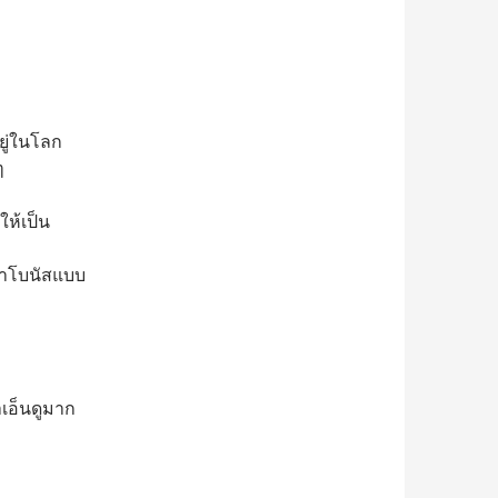
ยู่ในโลก
ๆ
ให้เป็น
ข้าโบนัสแบบ
าเอ็นดูมาก