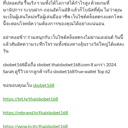
ที่ปลอดภัย รื้นเริง รวมทั้งได้โอกาสได้กำไรสูง ด้วยเกมที่
นานัปการ ระบบฝาก-ถอนอัตโนมัติ แล้วก็โบนัสที่คุ้ม ไม่ว่าคุณ
จะเป็นผู้เล่นใหม่หรือผู้เล่นมืออาชีพ เว็บไซต์สล็อตตรงแตกโหด
นี้จะตอบโจทย์ความต้องการของคุณได้อย่างแน่นอน
อย่าคอยช้า! ร่วมสนุกกับ เว็บไซต์สล็อตตรงไม่ผ่านเอเย่นต์ วันนี้
แล้วสัมผัสความระทึกใจรวมทั้งช่องทางลุ้นรางวัลใหญ่ได้แต่ละ
วัน
sbobet168มือถือ sbobet thaisbobet168.com 8 มกรา 2024
Sarah ดูรีวิวจากลูกค้าจริง sbobet168True wallet Top 62
ขอขอบคุณเว็บ
sbobet168
https://bit.ly/thaisbobet168
https://rebrand.ly/thaisbobet168
https://wow.in.th/thaisbobet168