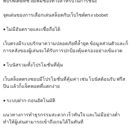
พบร์พิเศษที่ช่วยเพิ่มช่องทางสำหรับในการชนะ
จุดเด่นของการเลือกเล่นสล็อตกับเว็บไซต์ตรง sbobet
• ไม่มีอันตรายและเชื่อถือได้
เว็บตรงมีระบบรักษาความปลอดภัยที่ล้ำยุค ข้อมูลส่วนตัวและก็
การคลังของผู้เล่นจะได้รับการปกป้องคุ้มครองอย่างเข้มงวด
• โบนัสรวมทั้งโปรโมชั่นที่คุ้ม
เว็บสล็อตตรงชอบมีโปรโมชั่นที่คุ้มค่า เช่น โบนัสต้อนรับ ฟรีส
ปิน แล้วก็แจ็คพอตที่แตกง่าย
• ระบบฝาก-ถอนอัตโนมัติ
แนวทางการทำธุรกรรมสะดวก เร็วทันใจ และไม่มีอย่างต่ำ
ทำให้ผู้เล่นสามารถเข้าถึงเกมได้ในทันที