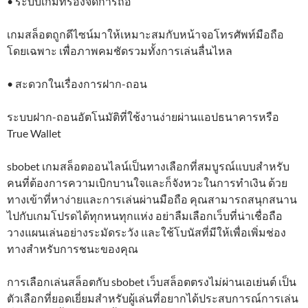
• ระบบเกมที่รองจัดการถือ
เกมสล็อตถูกดีไซน์มาให้เหมาะสมกับหน้าจอโทรศัพท์มือถือ
โดยเฉพาะ เพื่อภาพคมชัดรวมทั้งการเล่นลื่นไหล
• สะดวกในเรื่องการฝาก-ถอน
ระบบฝาก-ถอนอัตโนมัติที่ใช้งานง่ายผ่านแอปธนาคารหรือ
True Wallet
sbobet เกมสล็อตออนไลน์เป็นทางเลือกที่สมบูรณ์แบบสำหรับ
คนที่ต้องการความเบิกบานใจและก็จังหวะในการทำเงิน ด้วย
ทางเข้าที่หาง่ายและการเล่นผ่านมือถือ คุณสามารถสนุกสนาน
ไปกับเกมโปรดได้ทุกหนทุกแห่ง อย่าลืมเลือกเว็บที่น่าเชื่อถือ
วางแผนเล่นอย่างระมัดระวัง และใช้โบนัสที่มีให้เพื่อเพิ่มช่อง
ทางสำหรับการชนะของคุณ
การเลือกเล่นสล็อตกับ sbobet เว็บสล็อตตรงไม่ผ่านเอเย่นต์ เป็น
ตัวเลือกที่ยอดเยี่ยมสำหรับผู้เล่นที่อยากได้ประสบการณ์การเล่น