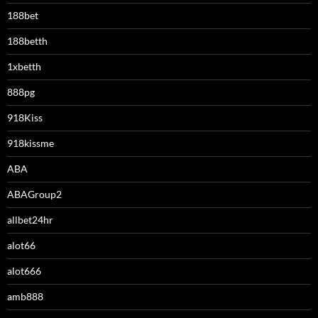
188bet
188betth
1xbetth
888pg
918Kiss
918kissme
ABA
ABAGroup2
allbet24hr
alot66
alot666
amb888