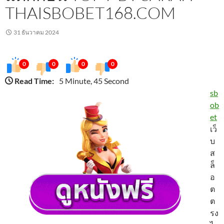
THAISBOBET168.COM
31 ธันวาคม 2024
0
0
0
0
Read Time:
5 Minute, 45 Second
sb
ob
et
เว็
บ
ส
ล็
อ
ต
ต
รง