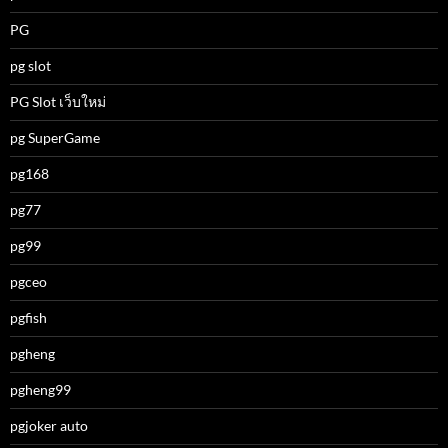
PG
pg slot
PG Slot เว็บใหม่
pg SuperGame
pg168
pg77
pg99
pgceo
pgfish
pgheng
pgheng99
pgjoker auto