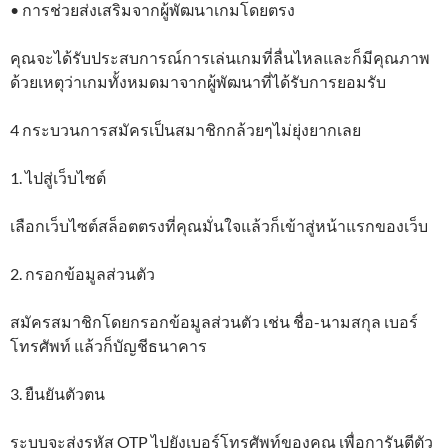
• การช่วยส่งเสริมจากผู้พัฒนาเกมโดยตรง
คุณจะได้รับประสบการณ์การเล่นเกมที่ลื่นไหลและก็มีคุณภาพ
ด้วยเหตุว่าเกมทั้งหมดมาจากผู้พัฒนาที่ได้รับการยอมรับ
4 กระบวนการสมัครเป็นสมาชิกกล้วยๆไม่ยุ่งยากเลย
1. ไปสู่เว็บไซต์
เลือกเว็บไซต์สล็อตตรงที่คุณมั่นใจแล้วก็เข้าสู่หน้าแรกของเว็บ
2. กรอกข้อมูลส่วนตัว
สมัครสมาชิกโดยกรอกข้อมูลส่วนตัว เช่น ชื่อ-นามสกุล เบอร์
โทรศัพท์ แล้วก็บัญชีธนาคาร
3. ยืนยันตัวตน
ระบบจะส่งรหัส OTP ไปยังเบอร์โทรศัพท์ของคุณ เพื่อการันตีตัว