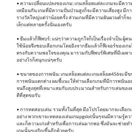
• ความเปลี่ยนแปลงของเกม: เกมสล็อตแต่ละเกมจะมีควา
เหมือนกัน เกมที่มีความปั่นป่วนสูงก็จะมีความเสี่ยงสูง มี
รางวัลใหญ่แต่ว่าน้อยครั้ง ส่วนเกมที่มีความผันผวนต่ำก็
เล็กแต่หลายครั้งนั่นเองครับ
• ธีมแล้วก็ฟีพบร์: แน่ๆว่าความถูกใจก็เป็นเรื่องจำเป็น ผู้
ใช้น้อยจึงชอบเลือกเกมโดยอิงจากธีมแล้วก็ฟีเจอร์ของเกมได
ตรงกับความพอใจของคุณ มารวมกับฟีพบร์พิเศษที่มีเฉพา
อย่างไรก็สนุกแน่ๆครับ
• ขนาดของการพนัน: เกมสล็อตแต่ละเกมสล็อต456จะมี
การพนันแตกต่าง ผมชี้แนะให้ท่านเลือกเกมที่มีการพนันอย
จนถึงสูงสุดที่เหมาะสมกับงบประมาณสำหรับการเล่นของค
ดีที่สุดขอรับ
• การทดสอบเล่น: รวมทั้งในที่สุด มือโปรโดยมากจะเลือก
อย่าง พวกเขาจะทดลองเล่นเกมpgslotนั้นๆจนมีความรู้คว
และก็ความเก่งสำหรับเพื่อการเล่นมากพอ ซึ่งมันจะช่วยทำ
เกมนั้นๆเจริญขึ้นอีกด้วยครับ