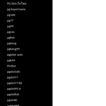
PG Slot เว็บใหม่
pg SuperGame
pg168
pg77
pg99
pgceo
pgfish
pgheng
pgheng99
pgjoker auto
pgk44
PGSlot
pgslot168
pgslot77
pgslot77.ltd
pgslot99.in
pgslotfish
pgslotth
pokbet88