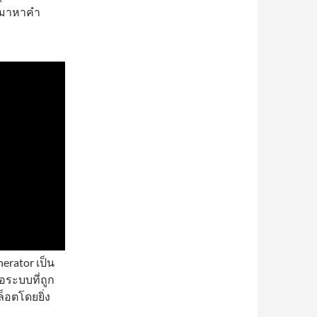
รามาหาคำ
rator เป็น
ระบบที่ถูก
็อตโดยยิ่ง