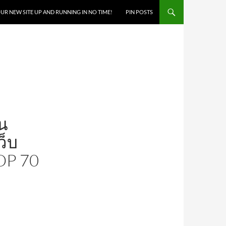
OUR NEW SITE UP AND RUNNING IN NO TIME!
PIN POSTS
น
ว็บ
TOP 70