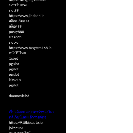
slot เว็บตรง
slot99
https://www.jinda44.in
สล็อตเว็บตรง
สล็อต99
pussy888
บาคาร่า
slotxo
https://www.tangtem168.io
หนังโป๊ไทย
1xbet
pg slot
pgslot
pg slot
kiss918
pgslot
doomovie hd
เว็บสล็อตและบาคาร่าของโคร
ตดีเว็บนี้เล่นแล้วรวยจัดๆ
https://918kissauto.io
joker123