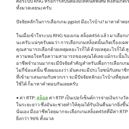
ต่อระบบ RNG หรือการสปินต้องมีเทคนิคพิเศษ ทั้งสิ้นเกิดเรื
ทั้งมวลเลยนะครับ
ปัจจัยหลักในการเลือกเกม pgslot มีอะไรบ้าง? มาหาคำตอ
ในเมื่อเข้าใจระบบ RNG ของเกม สล็อต456 แล้ว มาเลือกเก
นะครับ แน่ๆครับผมว่า การเลือกเกมสล็อตนั้นเกิดเรื่องเฉ
คุณสามารถเลือกด้วยเหตุผลอะไรก็ได้ ด้วยเหตุอะไรก็ได้ สุ
ความพอใจหรือความสามารถของคุณได้เลย แม้กระนั้นในก
อาชีพจำนวนมากจะมีปัจจัยสำคัญสำหรับเพื่อการเลือกเกม p
ไม่กี่ข้อแค่นั้น ซึ่งผมมองว่า มันคงจะมีประโยชน์กับสมาช
ที่เข้ามาเล่นเกมกับพวกเรา จะมีปัจจัยหลักอะไรบ้างที่คุ
ใช้ได้ ก็มาหาคำตอบกันเลยครับ
• ค่า RTP:
สล็อต
ค่า RTP เป็นเปอร์เซ็นต์การจ่ายเงินรางวัลคืน
ในระยะยาว ซึ่งมันจะช่วยทำให้คุณได้รับเงินคืนมากยิ่งขึ
นั่นเอง มืออาชีพโดยมากจะเลือกเกมสล็อต456ที่มีค่า RTP 
ยิ่งกว่า 96% ทั้งมวล