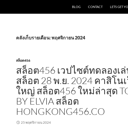
ข้ามไปยังเนื้อหา
BLOG
CONTACT
LETS GET Y
คลังเก็บรายเดือน: พฤศจิกายน 2024
สล็อต456
สล็อต456 เวปไซต์ทดลองเล่
สล็อต 28 พ.ย. 2024 คาสิโนเ
ใหญ่ สล็อต456 ใหม่ล่าสุด 
BY ELVIA สล็อต
HONGKONG456.CO
25 พฤศจิกายน 2024