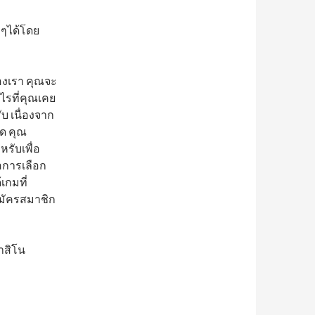
่ๆได้โดย
องเรา คุณจะ
ไรที่คุณเคย
บ เนื่องจาก
ุด คุณ
รับเพื่อ
อการเลือก
เกมที่
สมัครสมาชิก
าสิโน