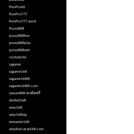
PunPro66
PunPro777
PunPro777.work
Pussy888
pussy888fun
pussy888play
pussy888win
rockstar66
sagame
sagame168
sagame168th
sagame168th.com
sawan888 เครดิตฟรี
sbobet168
sexy168
sexy168vip
sexyauto168
sexybaccarat168.com