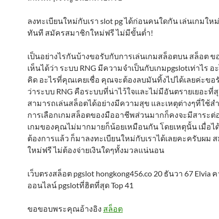
ลงทะเบียนใหม่กับเรา slot pg ได้ก่อนคนใดกัน เล่นเกมใหม
ทันที สมัครสมาชิกใหม่ฟรี ไม่มีขั้นต่ำ!
เป็นอย่างไรกันบ้างขอรับกับการเล่นเกมสล็อตบน สล็อต ข
เห็นได้ว่า ระบบ RNG มีความจำเป็นกับเกมpgslotเท่าไร อะ
คิด อะไรที่คุณเคยเชื่อ คุณจะต้องลบมันทิ้งไปได้เลยค่ะขอรั
ว่าระบบ RNG คือระบบที่น่าไว้ใจและไม่มีอันตรายเยอะที่ส
สามารถเล่นสล็อตได้อย่างมีความสุข และเหตุต่างๆที่ใช้สำห
การเลือกเกมสล็อตของมืออาชีพส่วนมากก็คงจะมีสาระต่
เกมของคุณไม่มากมายก็น้อยเหมือนกัน โดยเหตุนั้น เมื่อได้
ต้องการแล้ว ก็มาลงทะเบียนใหม่กับเราได้เลยคะครับผม 
ใหม่ฟรี ไม่ต้องจ่ายเงินใดๆทั้งมวลแน่นอน
เว็บตรงสล็อต pgslot hongkong456.co 20 ธันวา 67 Elvia ค
ออนไลน์ pgslotที่ฮิตที่สุด Top 41
ขอขอบพระคุณอ้างอิง
สล็อต