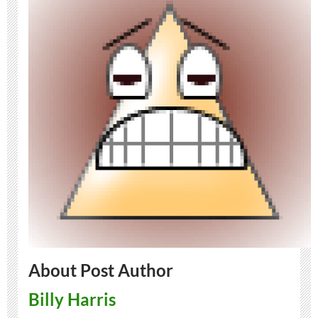
About Post Author
Billy Harris