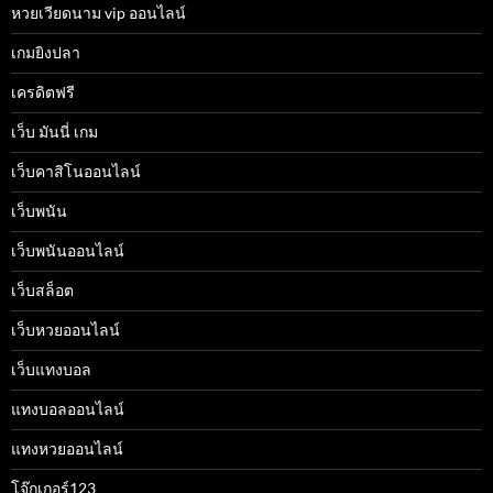
หวยเวียดนาม vip ออนไลน์
เกมยิงปลา
เครดิตฟรี
เว็บ มันนี่ เกม
เว็บคาสิโนออนไลน์
เว็บพนัน
เว็บพนันออนไลน์
เว็บสล็อต
เว็บหวยออนไลน์
เว็บแทงบอล
แทงบอลออนไลน์
แทงหวยออนไลน์
โจ๊กเกอร์123