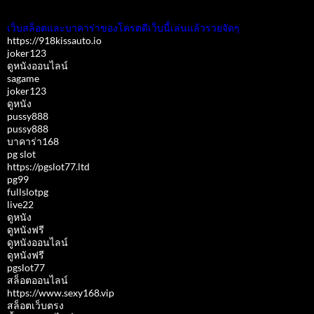
เว็บสล็อตและบาคาร่าของโครตดีเว็บนี้เล่นแล้วรวยจัดๆ
https://918kissauto.io
joker123
ดูหนังออนไลน์
sagame
joker123
ดูหนัง
pussy888
pussy888
บาคาร่า168
pg slot
https://pgslot77.ltd
pg99
fullslotpg
live22
ดูหนัง
ดูหนังฟรี
ดูหนังออนไลน์
ดูหนังฟรี
pgslot77
สล็อตออนไลน์
https://www.sexy168.vip
สล็อตเว็บตรง