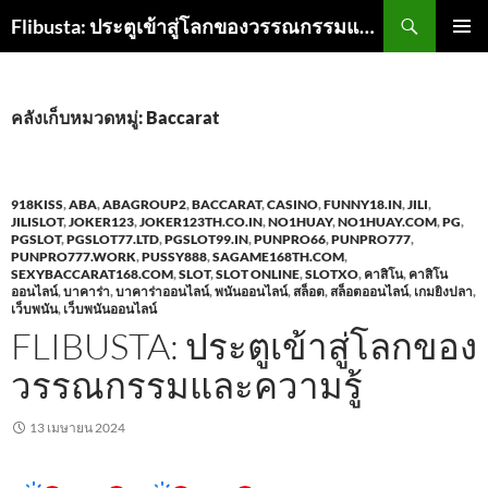
ค้นหา
Flibusta: ประตูเข้าสู่โลกของวรรณกรรมและความรู้
ข้าม
เมนูหลัก
ไป
ยัง
เนื้อหา
คลังเก็บหมวดหมู่: Baccarat
918KISS
,
ABA
,
ABAGROUP2
,
BACCARAT
,
CASINO
,
FUNNY18.IN
,
JILI
,
JILISLOT
,
JOKER123
,
JOKER123TH.CO.IN
,
NO1HUAY
,
NO1HUAY.COM
,
PG
,
PGSLOT
,
PGSLOT77.LTD
,
PGSLOT99.IN
,
PUNPRO66
,
PUNPRO777
,
PUNPRO777.WORK
,
PUSSY888
,
SAGAME168TH.COM
,
SEXYBACCARAT168.COM
,
SLOT
,
SLOT ONLINE
,
SLOTXO
,
คาสิโน
,
คาสิโน
ออนไลน์
,
บาคาร่า
,
บาคาร่าออนไลน์
,
พนันออนไลน์
,
สล็อต
,
สล็อตออนไลน์
,
เกมยิงปลา
,
เว็บพนัน
,
เว็บพนันออนไลน์
FLIBUSTA: ประตูเข้าสู่โลกของ
วรรณกรรมและความรู้
13 เมษายน 2024