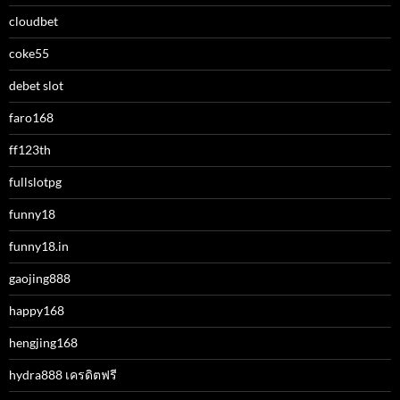
cloudbet
coke55
debet slot
faro168
ff123th
fullslotpg
funny18
funny18.in
gaojing888
happy168
hengjing168
hydra888 เครดิตฟรี