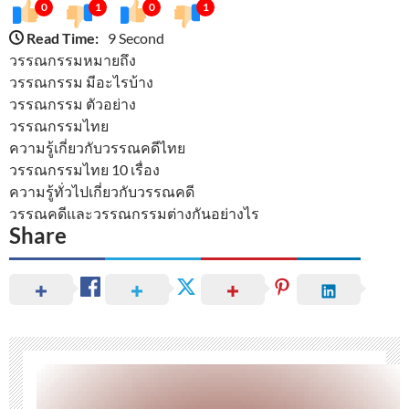
0
1
0
1
Read Time:
9 Second
วรรณกรรมหมายถึง
วรรณกรรม มีอะไรบ้าง
วรรณกรรม ตัวอย่าง
วรรณกรรมไทย
ความรู้เกี่ยวกับวรรณคดีไทย
วรรณกรรมไทย 10 เรื่อง
ความรู้ทั่วไปเกี่ยวกับวรรณคดี
วรรณคดีและวรรณกรรมต่างกันอย่างไร
Share