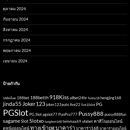
ตุลาคม 2024
กันยายน 2024
สิงหาคม 2024
กรกฎาคม 2024
พฤษภาคม 2024
เมษายน 2024
ป้ายกำกับ
918Kiss
188betth
188bet
allbet24hr
hengjing168
168สล็อต
funny18
jinda55
Joker123
PG
joker123auto
live22
live22slot
PGSlot
Pussy888
PG Slot
pgslot77
PunPro777
pussy888fun
sagame
Slotxo
Slot
คาสิโนออนไลน์
temmax69
ufabet
tangtem168
ทางเข้าpg
บาคาร่า
ดูหนังออนไลน์
บาคาร่า168
บาคาร่าออนไลน์