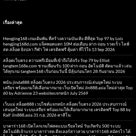
เรื่องล่าสุด
Hengjing168 เกมเดิมพัน ที่สร้างความบันเทิง ดีที่สุด Top 97 by Lois
hengjing168d.com แจ็คพอตแตก 10M ต่อเดือน ฝาก-ถอน รวดเร็ว ไลฟ์
สด สล็อต ยิงปลา กีฬา ไพ่ เครดิตฟรี คุ้มค่า ที่ไว้ใจ 13 Sep 2026
สล็อตเว็บตรง ความพรีเมียมที่เข้าถึงได้จริง Top 79 by Elliot
tangtem168e.com ชวนเพื่อนรับ 100 ฝาก-ถอน อัตโนมัติ คัดมาแล้ว เล่น
ได้ทุกเกม tangtem168 เริ่มก่อนวันนี้ มีลุ้นก่อนใคร 28 กันยายน 2026
พนัน jinda888 สล็อตเว็บตรง 2026 ประสบการณ์เล่นยุคใหม่ ระบบ
เสถียร พร้อมเกมให้เลือกมากมาย เว็บเปิดใหม่ Jin888.asia ใหม่ล่าสุด Top
60 by Adrienne 23 websiteแจกหนัก July 2569
เว็บแม่ สล็อต888 เวปไซต์แจกหนัก สล็อตเว็บตรง 2026 ประสบการณ์
เล่นยุคใหม่ ระบบเสถียร พร้อมเกมให้เลือกมากมาย เครดิตฟรี Top 88 by
Ralf Jin888.asia 31 ก.ย. 2026 คาสิโน
บาคาร่า168 เปิดโลกเกมไพ่สดแบบเรียลไทม์ วันเกิดรับ 500 ระบบ
อัตโนมัติเจ้าแรก บาคาร่าสด ดีลเลอร์สาวสวย บาคาร่า168 สมัครไว ได้