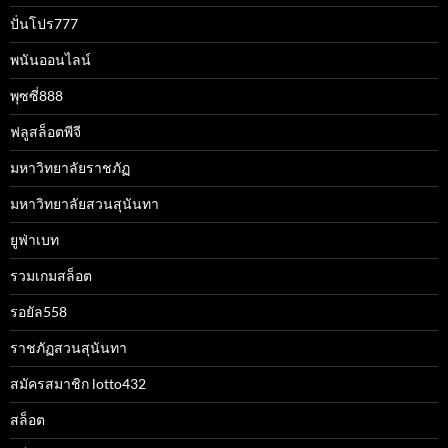
ปั่นโปร777
พนันออนไลน์
พุซซี่888
ฟลูสล็อตพีจี
มหาวิทยาลัยราชภัฏ
มหาวิทยาลัยสวนสุนันทา
ยูฟ่าเบท
รวมเกมสล็อต
รอยัล558
ราชภัฏสวนสุนันทา
สมัครสมาชิก lotto432
สล็อต