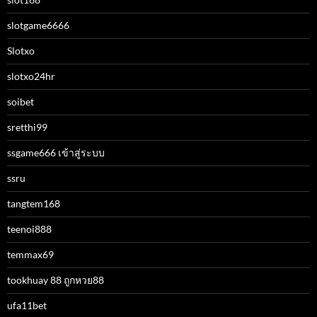
slotgame6666
Slotxo
slotxo24hr
soibet
sretthi99
ssgame666 เข้าสู่ระบบ
ssru
tangtem168
teenoi888
temmax69
tookhuay 88 ถูกหวย88
ufa11bet