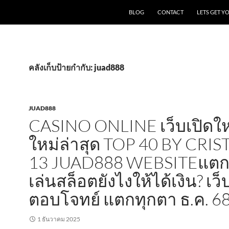
ข้ามไปยังเนื้อหา
BLOG
CONTACT
LETS GET Y
คลังเก็บป้ายกำกับ: juad888
JUAD888
CASINO ONLINE เว็บเปิดให
ใหม่ล่าสุด TOP 40 BY CRIS
13 JUAD888 WEBSITEแตก
เล่นสล็อตยังไงให้ได้เงิน? เว็บ
ตอบโจทย์ แตกทุกตา ธ.ค. 6
1 ธันวาคม 2025