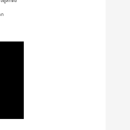
ดูสักตั้ง
อก