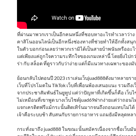
ที่ผ่านมาพวกเราเป็นอีกคนหนึ่งที่ชอบหาอะไรทำเวลาว่าง ซ
คาสิโนออนไลน์เป็นอีกหนึ่งช่องทางที่ช่วยทำให้อีกทั้งสนุก
ในตัว บอกก่อนเลยว่าพวกเรามิได้เป็นสายบ้าพนันหรืออะไร
แต่เพียงแค่ถูกใจความระทึกใจของเกมเหล่านี้ โดยยิ่งไปกว
ร่า กับ สล็อต ที่ดูราวกับว่าง่าย แต่ก็มีแนวทางเฉพาะของมั
ย้อนกลับไปตอนปี 2023 เราเล่นเว็บjuad888ดังมาหลายรายม
เว็บที่โปรโมตใน TikTok เว็บที่เพื่อนพ้องเสนอแนะ รวมถึงเว
จากประชาสัมพันธ์ในยูทูป แต่ว่าปัญหาที่เกิดขึ้นก็คือ เว็บไ
ไม่เหมือนที่เขาพูด บางเว็บไซต์juad69ฝากง่ายแต่ว่าถอนไม่
แจกเครดิตฟรีแม้กระนั้นติดเทิร์นมากจนถึงถอนแทบไม่ได้ 
เจ้าคือระบบช้า สับสนกับรายการอาหาร แถมยังมีหลุดหลาย
กระทั่งมาถึง juad888 ในขณะนั้นสมัครเนื่องจากชื่อเว็บมัน