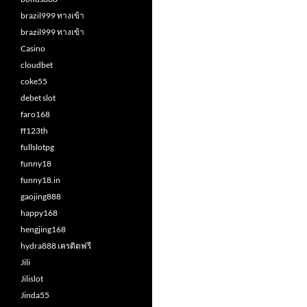
brazil999 ทางเข้า
brazil999 ทางเข้า
Casino
cloudbet
coke55
debet slot
faro168
ff123th
fullslotpg
funny18
funny18.in
gaojing888
happy168
hengjing168
hydra888 เครดิตฟรี
Jili
Jilislot
Jinda55