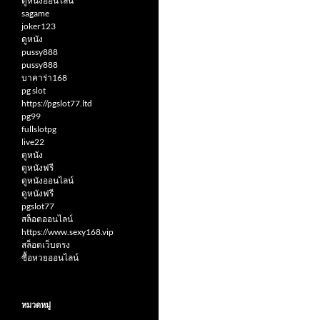
ดูหนังออนไลน์
sagame
joker123
ดูหนัง
pussy888
pussy888
บาคาร่า168
pg slot
https://pgslot77.ltd
pg99
fullslotpg
live22
ดูหนัง
ดูหนังฟรี
ดูหนังออนไลน์
ดูหนังฟรี
pgslot77
สล็อตออนไลน์
https://www.sexy168.vip
สล็อตเว็บตรง
ซื้อหวยออนไลน์
หมวดหมู่