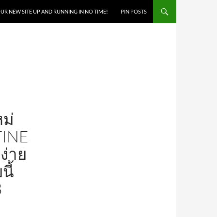
OUR NEW SITE UP AND RUNNING IN NO TIME!
PIN POSTS
ม่
TINE
ง่าย
นี้
8