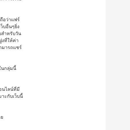
ถือว่าแฟร์
บอื่นๆยิ่ง
ายสำหรับวัน
งที่ให้ค่า
งสามารถแชร์
นกลุ่มนี้
นไลน์ที่มี
าะกับเว็บนี้
าย