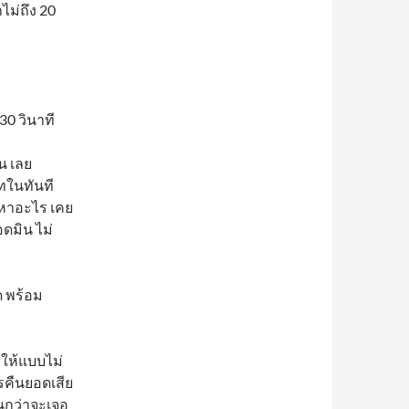
ไม่ถึง 20
30 วินาที
ัน เลย
ทในทันที
ญหาอะไร เคย
ดมิน ไม่
ด พร้อม
ขาให้แบบไม่
รคืนยอดเสีย
หนกว่าจะเจอ