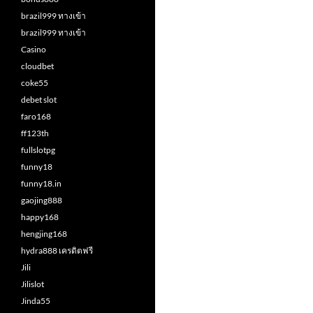
brazil999 ทางเข้า
brazil999 ทางเข้า
Casino
cloudbet
coke55
debet slot
faro168
ff123th
fullslotpg
funny18
funny18.in
gaojing888
happy168
hengjing168
hydra888 เครดิตฟรี
Jili
Jilislot
Jinda55