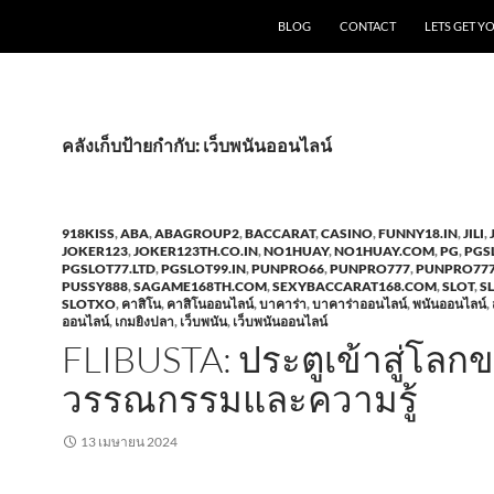
ข้ามไปยังเนื้อหา
BLOG
CONTACT
LETS GET Y
คลังเก็บป้ายกำกับ: เว็บพนันออนไลน์
918KISS
,
ABA
,
ABAGROUP2
,
BACCARAT
,
CASINO
,
FUNNY18.IN
,
JILI
,
JOKER123
,
JOKER123TH.CO.IN
,
NO1HUAY
,
NO1HUAY.COM
,
PG
,
PGS
PGSLOT77.LTD
,
PGSLOT99.IN
,
PUNPRO66
,
PUNPRO777
,
PUNPRO77
PUSSY888
,
SAGAME168TH.COM
,
SEXYBACCARAT168.COM
,
SLOT
,
S
SLOTXO
,
คาสิโน
,
คาสิโนออนไลน์
,
บาคาร่า
,
บาคาร่าออนไลน์
,
พนันออนไลน์
,
ออนไลน์
,
เกมยิงปลา
,
เว็บพนัน
,
เว็บพนันออนไลน์
FLIBUSTA: ประตูเข้าสู่โลก
วรรณกรรมและความรู้
13 เมษายน 2024