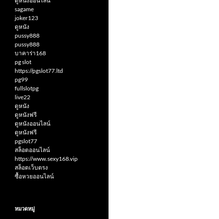
ดูหนังออนไลน์
sagame
joker123
ดูหนัง
pussy888
pussy888
บาคาร่า168
pg slot
https://pgslot77.ltd
pg99
fullslotpg
live22
ดูหนัง
ดูหนังฟรี
ดูหนังออนไลน์
ดูหนังฟรี
pgslot77
สล็อตออนไลน์
https://www.sexy168.vip
สล็อตเว็บตรง
ซื้อหวยออนไลน์
หมวดหมู่