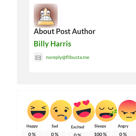
About Post Author
Billy Harris
noreply@flibusta.me
Happy
Sad
Sleepy
Angry
Excited
0
%
0
%
100
%
0
%
0
%