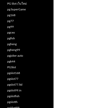
PG Slot เว็บใหม่
pg SuperGame
pg168
pg77
pg99
pgceo
pgfish
pgheng
pgheng99
pgjoker auto
pgk44
PGSlot
pgslot168
pgslot77
pgslot77.ltd
pgslot99.in
pgslotfish
pgslotth
pokbet88