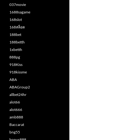
037movie
1688sagame
168slot
168สล็อต
188bet
188betth
1xbetth
888pg
918Kiss
918kissme
ABA
ABAGroup2
allbet24hr
alot66
alot666
amb888
Baccarat
bng55
bonus888