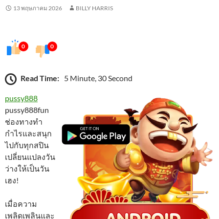
13 พฤษภาคม 2026
BILLY HARRIS
0
0
Read Time:
5 Minute, 30 Second
pussy888
pussy888fun
ช่องทางทำ
กำไรและสนุก
ไปกับทุกสปิน
เปลี่ยนแปลงวัน
ว่างให้เป็นวัน
เฮง!
เมื่อความ
เพลิดเพลินและ