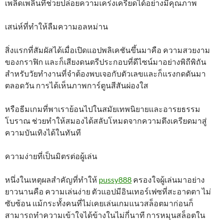
เพลิดเพลินที่ช่วยปล่อยความเคร่งเครียดได้อย่างมีคุณภาพ
เสน่ห์ที่ทำให้ลืมความอลหม่าน
สิ่งแรกที่สัมผัสได้เมื่อเปิดแอปพลิเคชันขึ้นมาคือ ความสวยงาม
ของกราฟิก และก็เสียงดนตรีประกอบที่ดีไซน์มาอย่างพิถีพิถัน
สำหรับวัยทำงานที่จำต้องพบเจอกับตัวเลขและก็แรงกดดันมา
ตลอดวัน การได้เห็นภาพการ์ตูนสีสันผ่องใส
หรือธีมเกมที่พาเราย้อนไปในสมัยเทพนิยายและอารยธรรม
โบราณ ช่วยทำให้สมองได้สลับโหมดจากความตึงเครียดมาสู่
ความบันเทิงได้ในทันที
ความง่ายที่เป็นมิตรต่อผู้เล่น
หนึ่งในเหตุผลสำคัญที่ทำให้
pussy888
ครองใจผู้เล่นมาอย่าง
ยาวนานคือ ความเล่นง่าย ตัวแอปมีอินเทอร์เฟซที่สะอาดตา ไม่
ซับซ้อน แม้กระทั้งคนที่ไม่เคยเล่นเกมแนวสล็อตมาก่อนก็
สามารถทำความเข้าใจได้ข้างในไม่กี่นาที การหมุนสล็อตใน