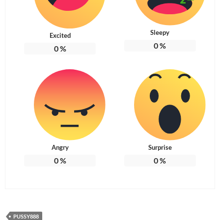
Sleepy
Excited
0
%
0
%
Angry
Surprise
0
%
0
%
PUSSY888