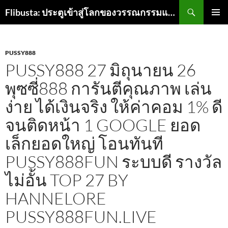
ค้นหา
Flibusta: ประตูเข้าสู่โลกของวรรณกรรมและความรู้
ข้าม
เมนูหลัก
ไป
ยัง
เนื้อหา
PUSSY888
PUSSY888 27 มิถุนายน 26
พุซซี่888 การันตีคุณภาพ เล่น
ง่าย ได้เงินจริง ให้ค่าคอม 1% ดี
จนติดหน้า 1 GOOGLE ยอด
เล็กยอดใหญ่ โอนทันที
PUSSY888FUN ระบบดี รางวัล
ไม่อั้น TOP 27 BY
HANNELORE
PUSSY888FUN.LIVE