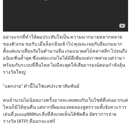
อย่างแรกที่ทำให้ผมประทับใจเป็น ความมากมายหลากหลาย
ของตัวเกม ขอรับ เมื่อล็อกอินเข้าไป คุณจะเจอกับธีมเกมมาก
ตั้งแต่แนวเสี่ยงภัยในตำนานจีน เกมแนวผลไม้คลาสสิก ไปจนถึง
อนิเมชั่นล้ำยุค ซึ่งแต่ละเกมไม่ได้มีดีเพียงแค่ภาพสวย แต่ว่ามา
พร้อมกับระบบที่ลื่นไหล ไม่มีสะดุดให้เสียอารมณ์ตอนกำลังลุ้น
รางวัลใหญ่
“แตกง่าย” คำนี้ไม่ใช่แค่ประชาสัมพันธ์
คนจำนวนไม่น้อยบางครั้งอาจจะเคยพบกับเว็บไซต์ที่เล่นมากแค่
ไหนก็มิได้ทุนคืน แต่จากที่ผมลองทดลองสูตรรวมทั้งจังหวะการ
เล่นที่ pussy888fun สิ่งที่สังเกตเห็นได้ชัดคือ อัตราการจ่าย
รางวัล (RTP) ที่ออกจะแฟร์