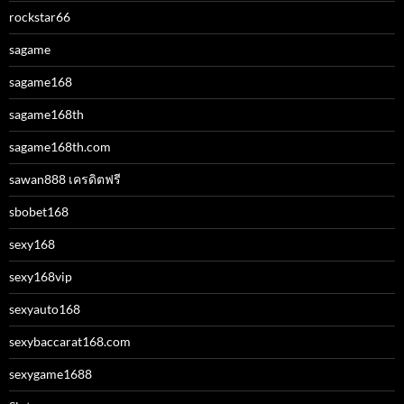
rockstar66
sagame
sagame168
sagame168th
sagame168th.com
sawan888 เครดิตฟรี
sbobet168
sexy168
sexy168vip
sexyauto168
sexybaccarat168.com
sexygame1688