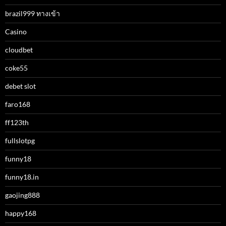
brazil999 ทางเข้า
Casino
cloudbet
coke55
debet slot
faro168
ff123th
fullslotpg
funny18
funny18.in
gaojing888
happy168