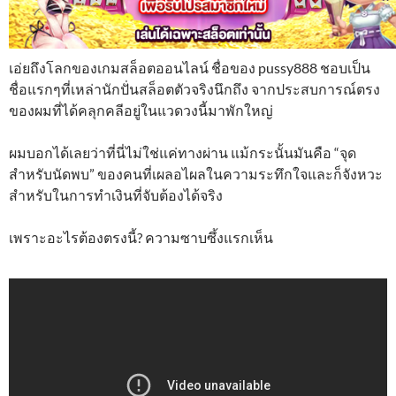
เอ่ยถึงโลกของเกมสล็อตออนไลน์ ชื่อของ pussy888 ชอบเป็น
ชื่อแรกๆที่เหล่านักปั่นสล็อตตัวจริงนึกถึง จากประสบการณ์ตรง
ของผมที่ได้คลุกคลีอยู่ในแวดวงนี้มาพักใหญ่
ผมบอกได้เลยว่าที่นี่ไม่ใช่แค่ทางผ่าน แม้กระนั้นมันคือ “จุด
สำหรับนัดพบ” ของคนที่เผลอไผลในความระทึกใจและก็จังหวะ
สำหรับในการทำเงินที่จับต้องได้จริง
เพราะอะไรต้องตรงนี้? ความซาบซึ้งแรกเห็น