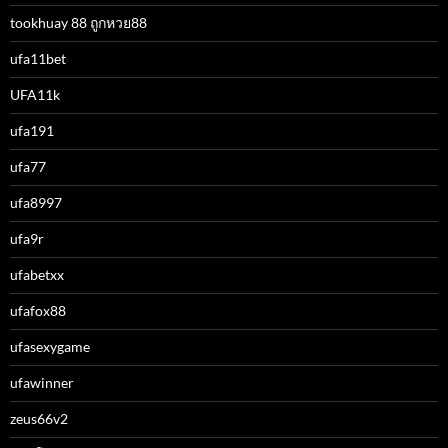
tookhuay 88 ถูกหวย88
ufa11bet
UFA11k
ufa191
ufa77
ufa8997
ufa9r
ufabetxx
ufafox88
ufasexygame
ufawinner
zeus66v2