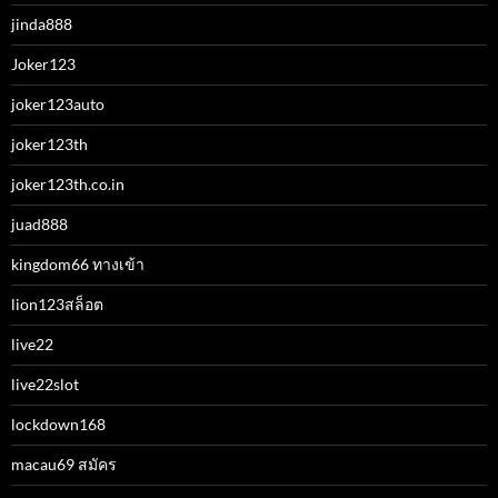
jinda888
Joker123
joker123auto
joker123th
joker123th.co.in
juad888
kingdom66 ทางเข้า
lion123สล็อต
live22
live22slot
lockdown168
macau69 สมัคร