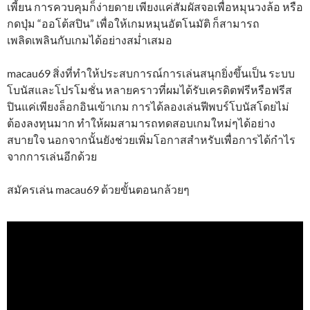
เพี้ยน การควบคุมก็ง่ายดาย เพียงแค่สัมผัสจอเพื่อหมุนวงล้อ หรือ
กดปุ่ม “ออโต้สปิน” เพื่อให้เกมหมุนอัตโนมัติ ก็สามารถ
เพลิดเพลินกับเกมได้อย่างสม่ำเสมอ
macau69 สิ่งที่ทำให้ประสบการณ์การเล่นสนุกยิ่งขึ้นเป็น ระบบ
โบนัสและโปรโมชั่น หลายคราวที่ผมได้รับเครดิตฟรีหรือฟรีส
ปินแค่เพียงล็อกอินเข้าเกม การได้ลองเล่นฟีพบร์โบนัสโดยไม่
ต้องลงทุนมาก ทำให้ผมสามารถทดสอบเกมใหม่ๆได้อย่าง
สบายใจ นอกจากนั้นยังช่วยเพิ่มโอกาสสำหรับเพื่อการได้กำไร
จากการเล่นอีกด้วย
สมัครเล่น macau69 ด้วยขั้นตอนกล้วยๆ