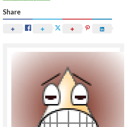
Share