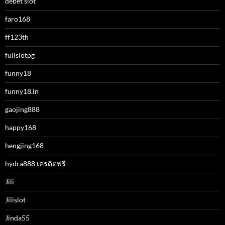
debet slot
faro168
ff123th
fullslotpg
funny18
funny18.in
gaojing888
happy168
hengjing168
hydra888 เครดิตฟรี
Jili
Jilislot
Jinda55