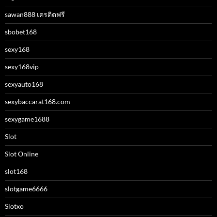
sawan888 เครดิตฟรี
sbobet168
sexy168
sexy168vip
sexyauto168
sexybaccarat168.com
sexygame1688
Slot
Slot Online
slot168
slotgame6666
Slotxo