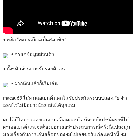
• คลิก “ลงทะเบียนเป็นสมาชิก”
• กรอกข้อมูลส่วนตัว
• ตั้งรหัสผ่านและรับรองตัวตน
• ฝากเงินแล้วก็เริ่มเล่น
macau69 ไม่ผ่านเอเย่นต์ แตกไว รับประกันระบบปลอดภัย ฝาก
ถอนไวไม่มีอย่างน้อย เล่นได้ทุกเกม
ผมได้มีโอกาสลองเล่นเกมสล็อตออนไลน์จากเว็บไซต์ตรงที่ไม่
ผ่านเอเย่นต์ และจะต้องบอกเลยว่าประสบการณ์ครั้งนี้แปลงมุม
มองเกี่ยวกับการเล่นสล็อตของผมไปเลยขอรับ ก่อนหน้านี้ ผม