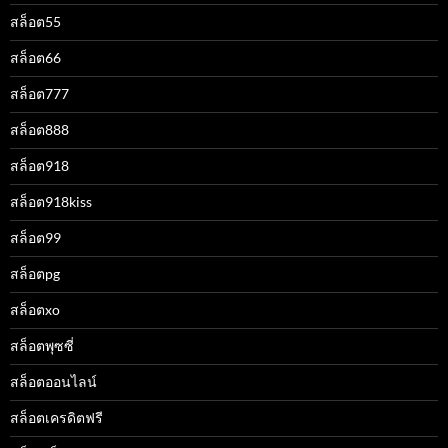
สล็อต55
สล็อต66
สล็อต777
สล็อต888
สล็อต918
สล็อต918kiss
สล็อต99
สล็อตpg
สล็อตxo
สล็อตพุซซี่
สล็อตออนไลน์
สล็อตเครดิตฟรี