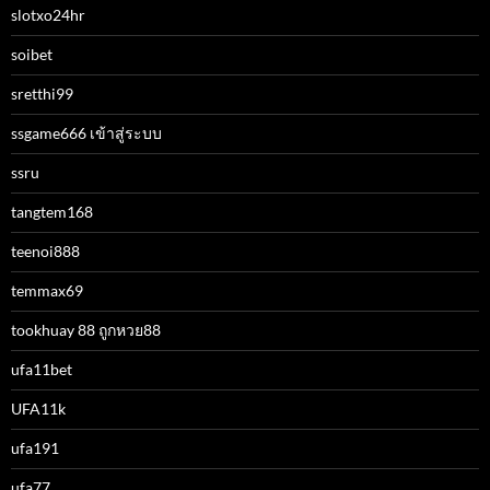
slotxo24hr
soibet
sretthi99
ssgame666 เข้าสู่ระบบ
ssru
tangtem168
teenoi888
temmax69
tookhuay 88 ถูกหวย88
ufa11bet
UFA11k
ufa191
ufa77