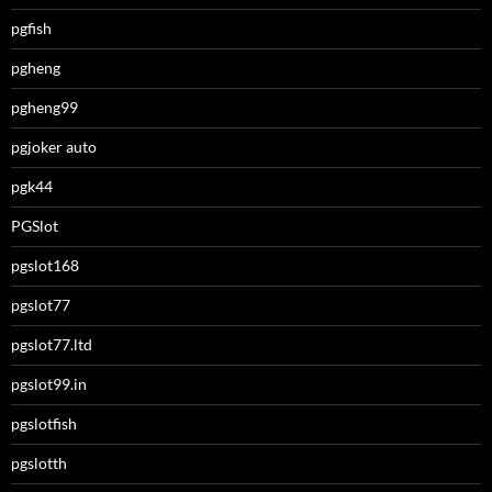
pgfish
pgheng
pgheng99
pgjoker auto
pgk44
PGSlot
pgslot168
pgslot77
pgslot77.ltd
pgslot99.in
pgslotfish
pgslotth