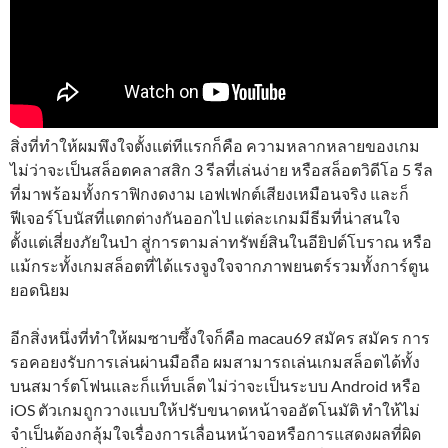
สิ่งที่ทำให้ผมพึงใจตั้งแต่ทีแรกก็คือ ความหลากหลายของเกม
ไม่ว่าจะเป็นสล็อตคลาสสิก 3 รีลที่เล่นง่าย หรือสล็อตวิดีโอ 5 รีล
ที่มาพร้อมทั้งกราฟิกงดงาม เอฟเฟกต์เสียงเหมือนจริง และก็
ฟีเจอร์โบนัสที่แตกต่างกันออกไป แต่ละเกมมีธีมที่น่าสนใจ
ตั้งแต่เสี่ยงภัยในป่า สู่การตามล่าทรัพย์สินในอียิปต์โบราณ หรือ
แม้กระทั้งเกมสล็อตที่ได้แรงจูงใจจากภาพยนตร์รวมทั้งการ์ตูน
ยอดนิยม
อีกสิ่งหนึ่งที่ทำให้ผมซาบซึ้งใจก็คือ macau69 สมัคร สมัคร การ
รอคอยงรับการเล่นผ่านมือถือ ผมสามารถเล่นเกมสล็อตได้ทั้ง
บนสมาร์ตโฟนและก็แท็บเล็ต ไม่ว่าจะเป็นระบบ Android หรือ
iOS ตัวเกมถูกวางแบบให้ปรับขนาดหน้าจออัตโนมัติ ทำให้ไม่
จำเป็นต้องกลุ้มใจเรื่องการเลื่อนหน้าจอหรือการแสดงผลที่ผิด