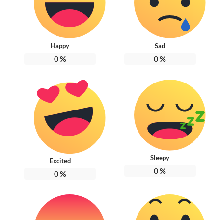
Happy
Sad
0
%
0
%
Sleepy
Excited
0
%
0
%