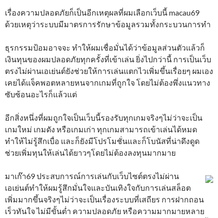
เรื่องความปลอดภัยก็เป็นอีกเหตุผลที่ผมเลือกเว็บนี้ macau69
ด้วยเหตุว่าระบบมีมาตรการรักษาข้อมูลรวมทั้งกระบวนการทำ
ธุรกรรมป้อมอาจจะ ทำให้ผมเชื่อมั่นได้ว่าข้อมูลส่วนตัวแล้วก็
เงินทุนของผมปลอดภัยทุกครั้งที่เข้าเล่น ยิ่งไปกว่านี้ การเป็นเว็บ
ตรงไม่ผ่านเอเย่นต์ยังช่วยให้การเล่นแตกไวเพิ่มขึ้นเรื่อยๆ ผมเอง
เคยได้แจ็คพอตหลายหนจากเกมที่ถูกใจ โดยไม่ต้องพึ่งแนวทาง
ซับซ้อนอะไรก็แล้วแต่
อีกสิ่งหนึ่งที่ผมถูกใจเป็นเว็บนี้รองรับทุกเกมจริงๆไม่ว่าจะเป็น
เกมใหม่ เกมดัง หรือเกมเก่า ทุกเกมสามารถเข้าเล่นได้หมด
ทำให้ไม่รู้สึกเบื่อ และก็ยังมีโปรโมชั่นและก็โบนัสที่น่าดึงดูด
ช่วยเพิ่มทุนให้เล่นได้ยาวๆโดยไม่ต้องลงทุนมากมาย
มาเก๊า69 ประสบการณ์การเล่นกับเว็บไซต์ตรงไม่ผ่าน
เอเย่นต์ทำให้ผมรู้สึกมั่นใจและบันเทิงใจกับการเล่นสล็อต
เพิ่มมากขึ้นจริงๆไม่ว่าจะเป็นเรื่องระบบที่เสถียร การฝากถอน
เร็วทันใจ ไม่มีขั้นต่ำ ความปลอดภัย หรือความมากมายหลาย