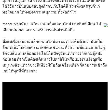
ทุกการหมุนทำให้หัวใจเต้นแรงตลอดระยะเวลา ผมเคยทดลอง
ใช้วิธีการปั่นแบบสลับสูงต่ำกับเว็บไซต์นี้ รวมทั้งผลสรุปก็น่า
พอใจมาก ได้ทั้งยังความสนุกรวมทั้งผลกำไร
macau69 สมัคร สมัคร เกมสล็อตออนไลน์ ยอดฮิตที่ มีเกมให้
เลือกเล่นเยอะแยะ รองรับการเล่นผ่านมือถือ
ตั้งแต่เริ่มเล่นเกมสล็อตออนไลน์มา ผมต้องเห็นด้วยว่ามันเป็น
โลกที่เต็มไปด้วยความเพลิดเพลินรวมทั้งความตื่นเต้นแบบไม่รู้
จักจบสิ้น เกมสล็อตออนไลน์ในปัจจุบันแตกต่างจากเกมตู้สมัย
ก่อนเลย ที่จำเป็นต้องเดินทางไปคาสิโนหรือหยอดเหรียญเพื่อ
หมุนวงล้อ แต่ว่าช่วงนี้เพียงมีมือถือเครื่องเดียว ก็สามารถเข้าถึง
เกมได้ทุกที่ที่ต้องการ