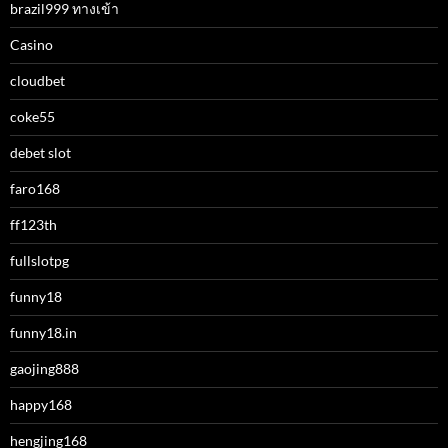
brazil999 ทางเข้า
Casino
cloudbet
coke55
debet slot
faro168
ff123th
fullslotpg
funny18
funny18.in
gaojing888
happy168
hengjing168