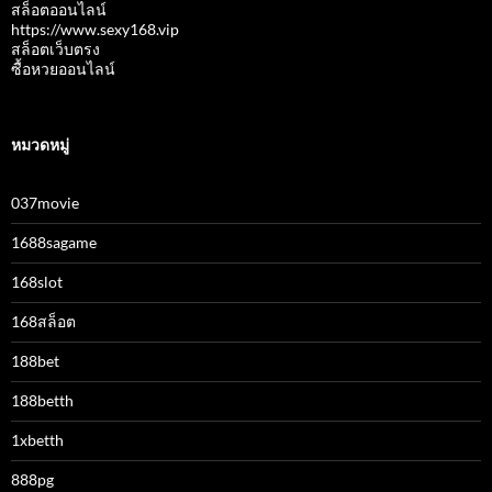
สล็อตออนไลน์
https://www.sexy168.vip
สล็อตเว็บตรง
ซื้อหวยออนไลน์
หมวดหมู่
037movie
1688sagame
168slot
168สล็อต
188bet
188betth
1xbetth
888pg