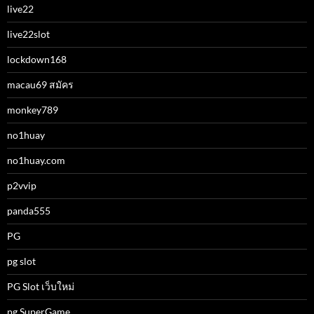
live22
live22slot
lockdown168
macau69 สมัคร
monkey789
no1huay
no1huay.com
p2vvip
panda555
PG
pg slot
PG Slot เว็บใหม่
pg SuperGame