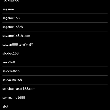
rockstar66
sagame
sagame168
sagame168th
sagame168th.com
sawan888 เครดิตฟรี
sbobet168
sexy168
sexy168vip
sexyauto168
sexybaccarat168.com
sexygame1688
Slot