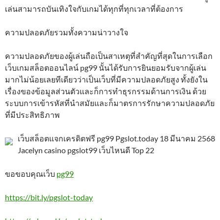
เล่นสามารถบันเทิงใจกับเกมได้ทุกที่ทุกเวลาที่ต้องการ
ความปลอดภัยรวมทั้งความน่าวางใจ
ความปลอดภัยของผู้เล่นถือเป็นสาเหตุที่สำคัญที่สุดในการเลือก
เว็บเกมสล็อตออนไลน์ pg99 นั้นได้รับการยินยอมรับจากผู้เล่น
มากไม่น้อยเลยทีเดียวว่าเป็นเว็บที่มีความปลอดภัยสูง ทั้งยังใน
เรื่องของข้อมูลส่วนตัวและก็การทำธุรกรรมด้านการเงิน ด้วย
ระบบการเข้ารหัสที่นำสมัยและก็มาตรการรักษาความปลอดภัย
ที่มีประสิทธิภาพ
เว็บสล็อตแจกเครดิตฟรี pg99 Pgslot.today 18 มีนาคม 2568
Jacelyn casino pgslot99 เว็บไหนดี Top 22
ขอขอบคุณเว็บ
pg99
https://bit.ly/pgslot-today