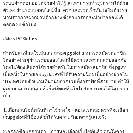
ระบบฝากถอนออโต้ช่วยทำให้ผู้เล่นสามารถทำธุรกรรมได้ด้วย
ตัวเอง ผ่านระบบออนไลน์ที่สะดวกและรวดเร็วทันใจ ไม่ต้องรอ
นานราวการฝากผ่านตัวกลาง ซึ่งสามารถกระทำฝากถอนได้
ตลอด 24 ชั่วโมง
สมัคร PGSlot ฟรี
สำหรับคนที่สนใจเล่นเกมสล็อต pg slot สามารถสมัครสมาชิก
ได้อย่างง่ายๆผ่านระบบออนไลน์ที่มีความสะดวกและปลอดภัย
โดยไม่ต้องเสียค่าใช้จ่ายสำหรับในการสมัครสมาชิก ซึ่ง pg99
เป็นหนึ่งในค่ายเกมpgslot99ที่ได้รับความนิยมเป็นอย่างมากใน
ประเทศไทย ด้วยเกมที่นานัปการรวมทั้งกราฟิกที่สวยงาม ทำให้
ผู้เล่นสามารถสนุกแล้วก็เพลิดเพลินใจไปกับการเล่นได้ไม่ทราบ
เบื่อ
1. เลือกเว็บไซต์พนันที่น่าไว้วางใจ – ตอนแรกเลย ควรที่จะเลือก
เว็บpg slotที่มีชื่อแล้วก็ได้รับความนิยมจากผู้เล่นจริง
2. กรอกข้อมูลส่วนตัว – ภายหลังเลือกเว็บไซต์แล้ว คุณจึงควร