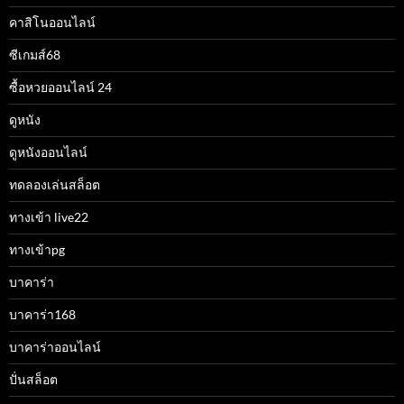
คาสิโนออนไลน์
ซีเกมส์68
ซื้อหวยออนไลน์ 24
ดูหนัง
ดูหนังออนไลน์
ทดลองเล่นสล็อต
ทางเข้า live22
ทางเข้าpg
บาคาร่า
บาคาร่า168
บาคาร่าออนไลน์
ปั่นสล็อต