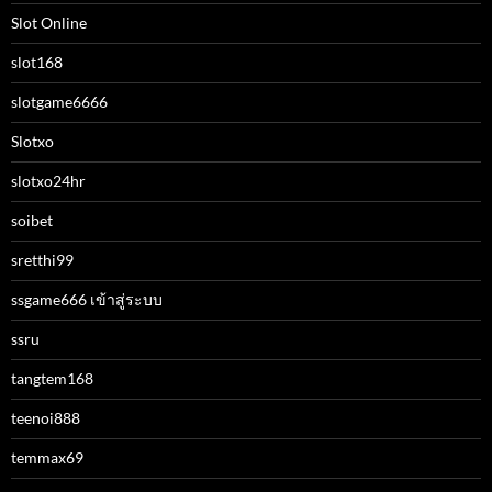
Slot Online
slot168
slotgame6666
Slotxo
slotxo24hr
soibet
sretthi99
ssgame666 เข้าสู่ระบบ
ssru
tangtem168
teenoi888
temmax69