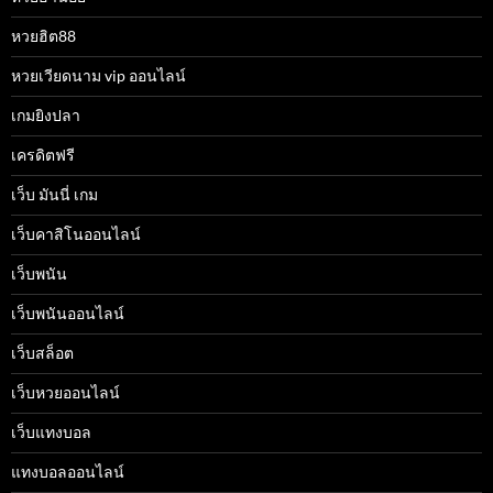
หวยฮิต88
หวยเวียดนาม vip ออนไลน์
เกมยิงปลา
เครดิตฟรี
เว็บ มันนี่ เกม
เว็บคาสิโนออนไลน์
เว็บพนัน
เว็บพนันออนไลน์
เว็บสล็อต
เว็บหวยออนไลน์
เว็บแทงบอล
แทงบอลออนไลน์