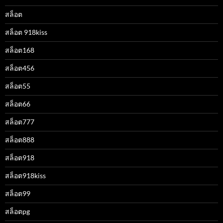
สล็อต
สล็อต 918kiss
สล็อต168
สล็อต456
สล็อต55
สล็อต66
สล็อต777
สล็อต888
สล็อต918
สล็อต918kiss
สล็อต99
สล็อตpg