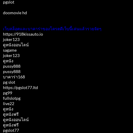
pgslot
doomovie hd
เว็บสล็อตและบาคาร่าของโครตดีเว็บนี้เล่นแล้วรวยจัดๆ
https://918kissauto.io
joker123
ดูหนังออนไลน์
sagame
joker123
ดูหนัง
pussy888
pussy888
บาคาร่า168
pg slot
https://pgslot77.ltd
pg99
fullslotpg
live22
ดูหนัง
ดูหนังฟรี
ดูหนังออนไลน์
ดูหนังฟรี
pgslot77