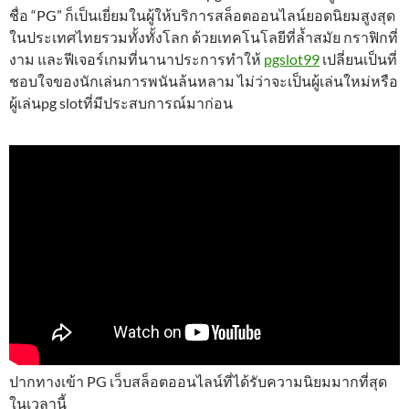
ชื่อ “PG” ก็เป็นเยี่ยมในผู้ให้บริการสล็อตออนไลน์ยอดนิยมสูงสุด
ในประเทศไทยรวมทั้งทั้งโลก ด้วยเทคโนโลยีที่ล้ำสมัย กราฟิกที่
งาม และฟีเจอร์เกมที่นานาประการทำให้
pgslot99
เปลี่ยนเป็นที่
ชอบใจของนักเล่นการพนันล้นหลาม ไม่ว่าจะเป็นผู้เล่นใหม่หรือ
ผู้เล่นpg slotที่มีประสบการณ์มาก่อน
ปากทางเข้า PG เว็บสล็อตออนไลน์ที่ได้รับความนิยมมากที่สุด
ในเวลานี้