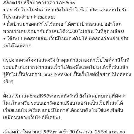
สล็อต PG หรือบาคาร่าค่าย AE Sexy
• อย่ารับโปรโมชั่นถ้าหากยังไม่เข้าใจข้อจำกัด: เล่นแบบไม่รับ
โปร ถอนง่ายกว่าเยอะแยะ
• ตั้งเป้าหมายผลกำไรไว้เสมอ: ได้ตามเป้าถอนเลย อย่าโลภ
พวกเราเคยเจอมากับตัว เล่นได้ 2,000 ไม่ถอน ในที่สุดเหลือ 0
• ใช้ระบบทดสอบเล่น: เว็บมีโหมดเดโมให้ ทดลองก่อนจ่ายจริง
จะได้ไม่พลาด
สรุปจากดวงใจคนเล่นจริง ถ้าคุณกำลังมองหาเว็บไซต์คาสิโนที่
ระบบดี เกมมาก ฝากถอนเร็ว ไม่ต้องพึ่งแอดไม่น แล้วก็เล่นแล้ว
รู้สึกไม่เป็นอันตราย brazil999 slot เป็นเว็บไซต์ที่อยากให้ทดลอง
จริงๆ
ตั้งแต่เริ่มเล่นbrazil999จนกระทั่งวันนี้ ยังไม่เคยพบเหตุที่คิดว่า
โดนโกง หรือ ระบบเอารัดเอาเปรียบ เลย มันเป็นเว็บที่ เล่นได้
เรื่อยแบบไม่เครียด แถมมีโอกาสได้ถอนจริง ไม่ใช่แค่เพ้อฝัน
เสมือนหลายเว็บไซต์ที่เคยพบ
สล็อตเปิดใหม่ brazil999 ทางเข้า 30 ธันวาคม 25 Soila casino