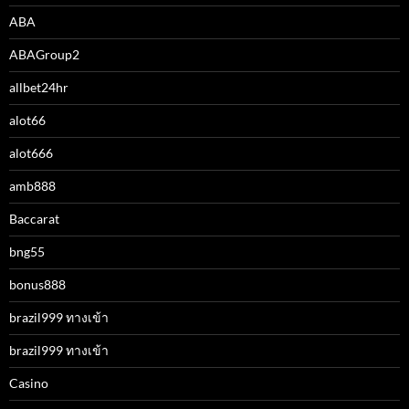
ABA
ABAGroup2
allbet24hr
alot66
alot666
amb888
Baccarat
bng55
bonus888
brazil999 ทางเข้า
brazil999 ทางเข้า
Casino