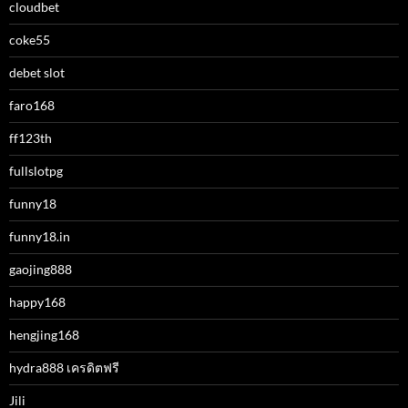
cloudbet
coke55
debet slot
faro168
ff123th
fullslotpg
funny18
funny18.in
gaojing888
happy168
hengjing168
hydra888 เครดิตฟรี
Jili