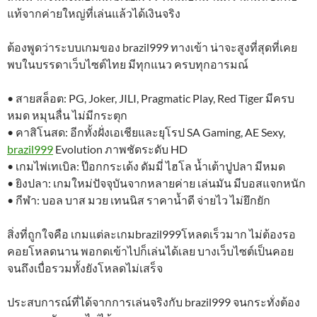
แท้จากค่ายใหญ่ที่เล่นแล้วได้เงินจริง
ต้องพูดว่าระบบเกมของ brazil999 ทางเข้า น่าจะสูงที่สุดที่เคย
พบในบรรดาเว็บไซต์ไทย มีทุกแนว ครบทุกอารมณ์
• สายสล็อต: PG, Joker, JILI, Pragmatic Play, Red Tiger มีครบ
หมด หมุนลื่น ไม่มีกระตุก
• คาสิโนสด: อีกทั้งฝั่งเอเชียและยุโรป SA Gaming, AE Sexy,
brazil999
Evolution ภาพชัดระดับ HD
• เกมไพ่เทเบิล: ป๊อกกระเด้ง ดัมมี่ ไฮโล น้ำเต้าปูปลา มีหมด
• ยิงปลา: เกมใหม่ปัจจุบันจากหลายค่าย เล่นมัน มีบอสแจกหนัก
• กีฬา: บอล บาส มวย เทนนิส ราคาน้ำดี จ่ายไว ไม่ยึกยัก
สิ่งที่ถูกใจคือ เกมแต่ละเกมbrazil999โหลดเร็วมาก ไม่ต้องรอ
คอยโหลดนาน พอกดเข้าไปก็เล่นได้เลย บางเว็บไซต์เป็นคอย
จนถึงเบื่อรวมทั้งยังโหลดไม่เสร็จ
ประสบการณ์ที่ได้จากการเล่นจริงกับ brazil999 จนกระทั่งต้อง