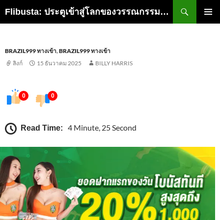
ค้นหา
Flibusta: ประตูเข้าสู่โลกของวรรณกรรมและความรู้
ข้าม
เมนูหลัก
ไป
ยัง
เนื้อหา
BRAZIL999 ทางเข้า
,
BRAZIL999 ทางเข้า
ลิงก์
15 ธันวาคม 2025
BILLY HARRIS
0
0
4 Minute, 25 Second
Read Time: