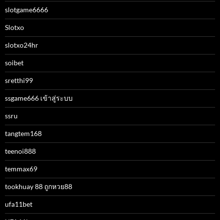
slotgame6666
Slotxo
slotxo24hr
soibet
sretthi99
ssgame666 เข้าสู่ระบบ
ssru
tangtem168
teenoi888
temmax69
tookhuay 88 ถูกหวย88
ufa11bet