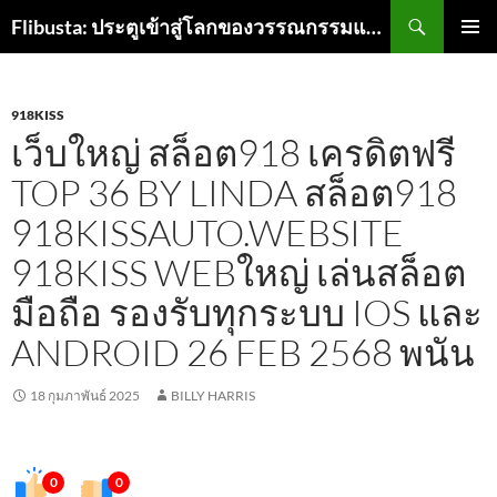
ค้นหา
Flibusta: ประตูเข้าสู่โลกของวรรณกรรมและความรู้
ข้าม
เมนูหลัก
ไป
ยัง
เนื้อหา
918KISS
เว็บใหญ่ สล็อต918 เครดิตฟรี
TOP 36 BY LINDA สล็อต918
918KISSAUTO.WEBSITE
918KISS WEBใหญ่ เล่นสล็อต
มือถือ รองรับทุกระบบ IOS และ
ANDROID 26 FEB 2568 พนัน
18 กุมภาพันธ์ 2025
BILLY HARRIS
0
0