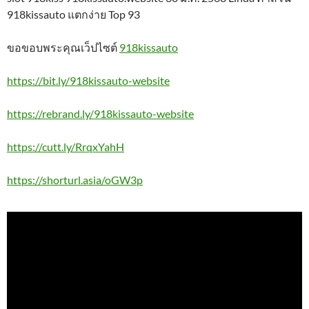
918kissauto แตกง่าย Top 93
ขอขอบพระคุณเว็ปไซต์
918kissauto
https://bit.ly/918kissauto-website
https://rebrand.ly/918kissauto-website
https://cutt.ly/RrqxYahH
https://shorturl.asia/oGW3p