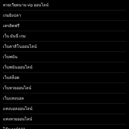
หวยเวียดนาม vip ออนไลน์
เกมยิงปลา
เครดิตฟรี
เว็บ มันนี่ เกม
เว็บคาสิโนออนไลน์
เว็บพนัน
เว็บพนันออนไลน์
เว็บสล็อต
เว็บหวยออนไลน์
เว็บแทงบอล
แทงบอลออนไลน์
แทงหวยออนไลน์