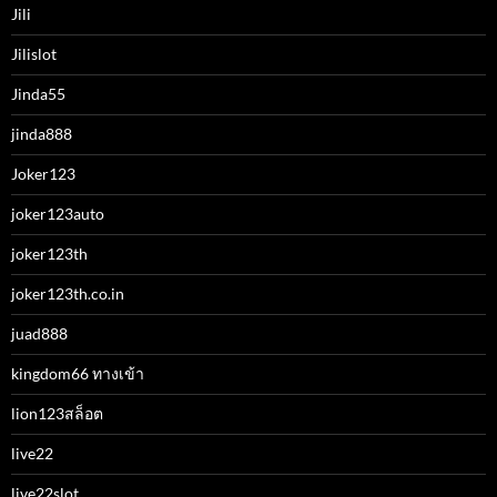
Jili
Jilislot
Jinda55
jinda888
Joker123
joker123auto
joker123th
joker123th.co.in
juad888
kingdom66 ทางเข้า
lion123สล็อต
live22
live22slot