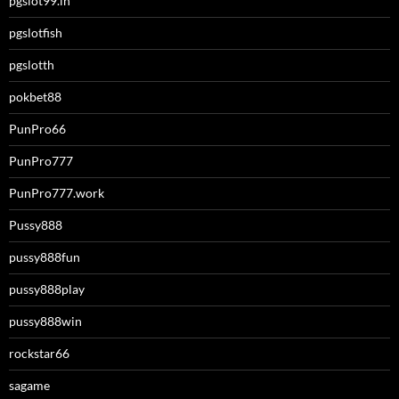
pgslot99.in
pgslotfish
pgslotth
pokbet88
PunPro66
PunPro777
PunPro777.work
Pussy888
pussy888fun
pussy888play
pussy888win
rockstar66
sagame