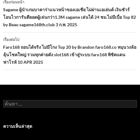
เรื่องก่อนหน้า
นำทาง
Sagame ผู้นำเกมบาคาร่าแนวหน้าของเอเชีย ไม่ผ่านเอเย่นต์ เงินชัวร์
โอนไวการันตียอดผู้เล่นกว่า1.3M sagame เล่นได้ 24 ชม.ไม่มีเบื่อ Top 82
เรื่อง
by Beau sagame168th.club 3 ก.พ. 2025
เรื่องต่อไป
Faro168 ถอนได้จริง ไม่มีโกง Top 20 by Brandon faro168.co หมุนวงล้อ
ลุ้นโชคใหญ่ รวมทุกค่ายดัง slot168 เข้าสู่ระบบ faro168 พิชิตแดน
ฟาโรห์ 10 APR 2025
ค้นหา
สำหรับ:
ความเห็นล่าสุด