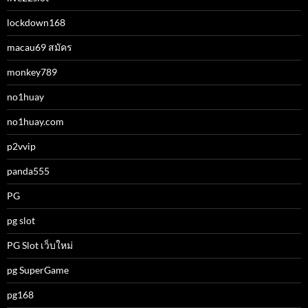
lockdown168
macau69 สมัคร
monkey789
no1huay
no1huay.com
p2vvip
panda555
PG
pg slot
PG Slot เว็บใหม่
pg SuperGame
pg168