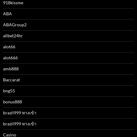
918kissme
ABA
ABAGroup2
allbet24hr
alot66
alot666
amb888
Baccarat
bng55
bonus888
brazil999 ทางเข้า
brazil999 ทางเข้า
Casino