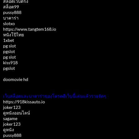
สล็อตเว็บตรง
สล็อต99
pussy888
บาคาร่า
slotxo
https://www.tangtem168.io
หนังโป๊ไทย
1xbet
pg slot
pgslot
pg slot
kiss918
pgslot
doomovie hd
เว็บสล็อตและบาคาร่าของโครตดีเว็บนี้เล่นแล้วรวยจัดๆ
https://918kissauto.io
joker123
ดูหนังออนไลน์
sagame
joker123
ดูหนัง
pussy888