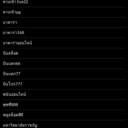
ทางเข้า live22
ทางเข้าpg
บาคาร่า
บาคาร่า168
บาคาร่าออนไลน์
ปั่นสล็อต
ปั่นแตก66
ปั่นแตก77
ปั่นโปร777
พนันออนไลน์
พุซซี่888
ฟลูสล็อตพีจี
มหาวิทยาลัยราชภัฏ