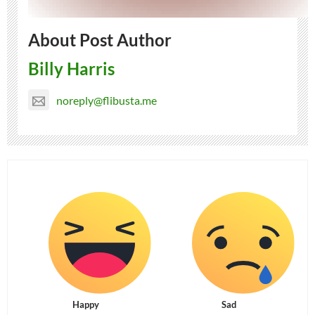
About Post Author
Billy Harris
noreply@flibusta.me
Happy
Sad