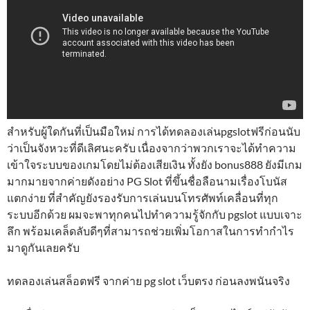
สำหรับผู้ใดกันที่เป็นมือใหม่ การได้ทดลองเล่นpgslotฟรีก่อนนับ
ว่าเป็นจังหวะที่ดีเลิศนะครับ เนื่องจากว่าพวกเราจะได้ทำความ
เข้าใจระบบของเกมโดยไม่ต้องเสียเงิน ทั้งยัง bonus888 ยังมีเกม
มากมายจากค่ายดังอย่าง PG Slot ที่ขึ้นชื่อลือนามเรื่องโบนัส
แตกง่าย ที่สำคัญยังรองรับการเล่นบนโทรศัพท์เคลื่อนที่ทุก
ระบบอีกด้วย ผมจะพาทุกคนไปทำความรู้จักกับ pgslot แบบเจาะ
ลึก พร้อมเคล็ดลับดีๆที่สามารถช่วยเพิ่มโอกาสในการทำกำไร
มาดูกันเลยครับ
ทดลองเล่นสล็อตฟรี จากค่าย pg slot เว็บตรง ก่อนลงพนันจริง