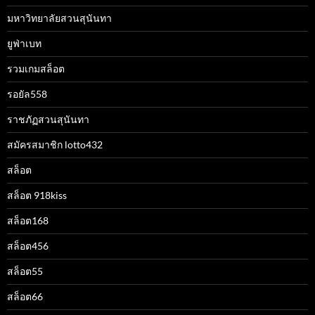
มหาวิทยาลัยสวนสุนันทา
ยูฟ่าเบท
รวมเกมสล็อต
รอยัล558
ราชภัฏสวนสุนันทา
สมัครสมาชิก lotto432
สล็อต
สล็อต 918kiss
สล็อต168
สล็อต456
สล็อต55
สล็อต66