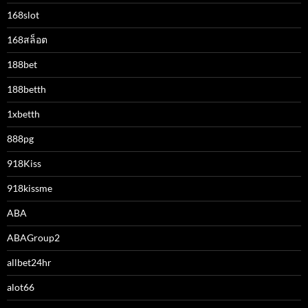
168slot
168สล็อต
188bet
188betth
1xbetth
888pg
918Kiss
918kissme
ABA
ABAGroup2
allbet24hr
alot66