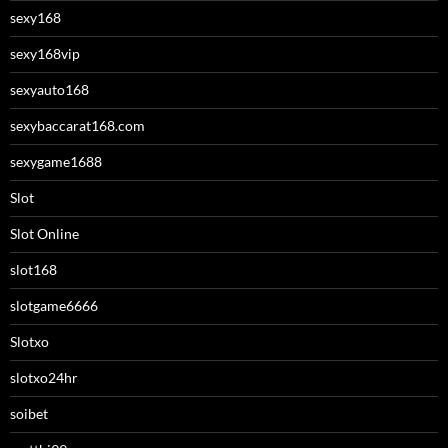
sexy168
sexy168vip
sexyauto168
sexybaccarat168.com
sexygame1688
Slot
Slot Online
slot168
slotgame6666
Slotxo
slotxo24hr
soibet