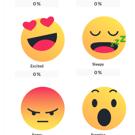
0
%
0
%
Sleepy
Excited
0
%
0
%
Angry
Surprise