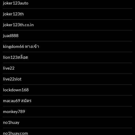
joker123auto
joker123th
joker123th.co.in
juad888
kingdom66 ทางเข้า
lion123สล็อต
live22
live22slot
lockdown168
macau69 สมัคร
monkey789
no1huay
no1huay.com