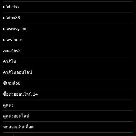
ufabetxx
ufafox88
ufasexygame
ufawinner
zeus66v2
คาสิโน
คาสิโนออนไลน์
ซีเกมส์68
ซื้อหวยออนไลน์ 24
ดูหนัง
ดูหนังออนไลน์
ทดลองเล่นสล็อต