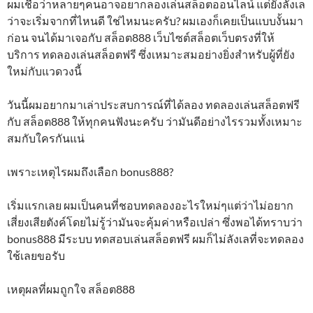
ผมเชื่อว่าหลายๆคนอาจอยากลองเล่นสล็อตออนไลน์ แต่ยังลังเล
ว่าจะเริ่มจากที่ไหนดี ใช่ไหมนะครับ? ผมเองก็เคยเป็นแบบงั้นมา
ก่อน จนได้มาเจอกับ สล็อต888 เว็บไซต์สล็อตเว็บตรงที่ให้
บริการ ทดลองเล่นสล็อตฟรี ซึ่งเหมาะสมอย่างยิ่งสำหรับผู้ที่ยัง
ใหม่กับแวดวงนี้
วันนี้ผมอยากมาเล่าประสบการณ์ที่ได้ลอง ทดลองเล่นสล็อตฟรี
กับ สล็อต888 ให้ทุกคนฟังนะครับ ว่ามันดีอย่างไรรวมทั้งเหมาะ
สมกับใครกันแน่
เพราะเหตุไรผมถึงเลือก bonus888?
เริ่มแรกเลย ผมเป็นคนที่ชอบทดลองอะไรใหม่ๆแต่ว่าไม่อยาก
เสี่ยงเสียตังค์โดยไม่รู้ว่ามันจะคุ้มค่าหรือเปล่า ซึ่งพอได้ทราบว่า
bonus888 มีระบบ ทดสอบเล่นสล็อตฟรี ผมก็ไม่ลังเลที่จะทดลอง
ใช้เลยขอรับ
เหตุผลที่ผมถูกใจ สล็อต888