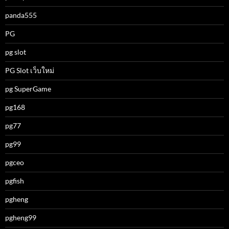
panda555
PG
pg slot
PG Slot เว็บใหม่
pg SuperGame
pg168
pg77
pg99
pgceo
pgfish
pgheng
pgheng99