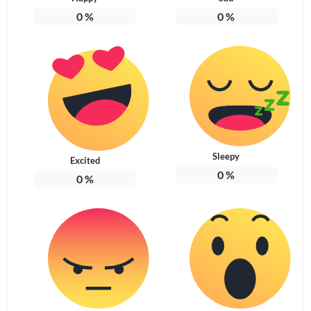
0
%
0
%
Sleepy
Excited
0
%
0
%