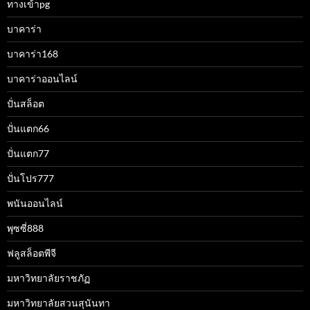
ทางเข้าpg
บาคาร่า
บาคาร่า168
บาคาร่าออนไลน์
ปั่นสล็อต
ปั่นแตก66
ปั่นแตก77
ปั่นโปร777
พนันออนไลน์
พุซซี่888
ฟลูสล็อตพีจี
มหาวิทยาลัยราชภัฏ
มหาวิทยาลัยสวนสุนันทา