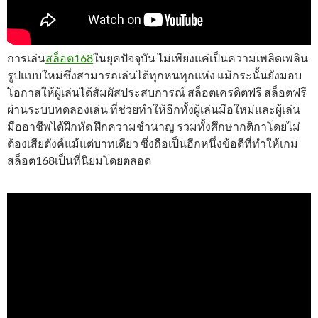
การเล่น
สล็อต168
ในยุคปัจจุบัน ไม่เพียงแค่เป็นความเพลิดเพลิน
รูปแบบใหม่ซึ่งสามารถเล่นได้ทุกหนทุกแห่ง แม้กระนั้นยังมอบ
โอกาสให้ผู้เล่นได้สัมผัสประสบการณ์ สล็อตเครดิตฟรี สล็อตฟรี
ผ่านระบบทดลองเล่น ที่ช่วยทำให้อีกทั้งผู้เล่นมือใหม่และผู้เล่น
มืออาชีพได้ฝึกหัด ฝึกความชำนาญ รวมทั้งศึกษากติกาโดยไม่
ต้องเสียตังค์แม้แต่บาทเดียว ซึ่งถือเป็นอีกหนึ่งข้อดีที่ทำให้เกม
สล็อต168เป็นที่นิยมโดยตลอด