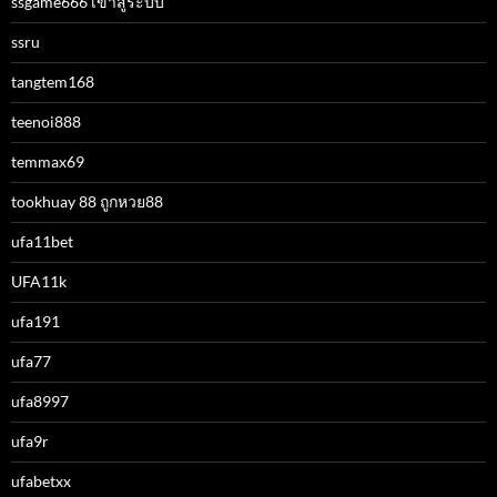
ssgame666 เข้าสู่ระบบ
ssru
tangtem168
teenoi888
temmax69
tookhuay 88 ถูกหวย88
ufa11bet
UFA11k
ufa191
ufa77
ufa8997
ufa9r
ufabetxx