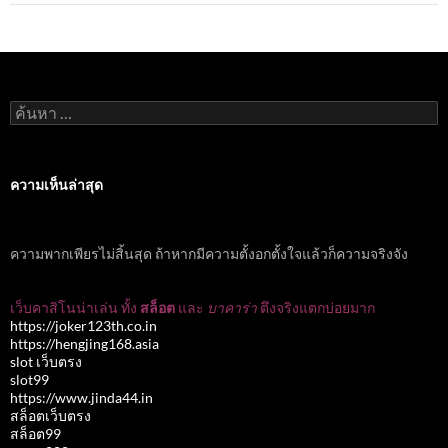
ค้นหา
สำหรับ:
ความเห็นล่าสุด
ความพากเพียรไม่สิ้นสุด ถ้าหากมีความตั้งอกตั้งใจแล้วก็ความจริงจัง
เว็บคาสิโนน่าเล่น ทั้ง
สล็อต
และ
บาคาร่า
ตึงจริงแตกบ่อยมาก
https://joker123th.co.in
https://hengjing168.asia
slot เว็บตรง
slot99
https://www.jinda44.in
สล็อตเว็บตรง
สล็อต99