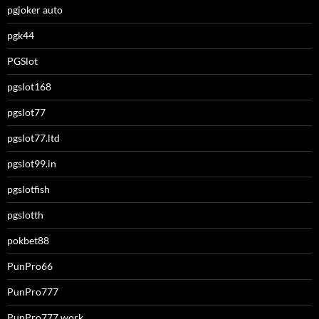
pgjoker auto
pgk44
PGSlot
pgslot168
pgslot77
pgslot77.ltd
pgslot99.in
pgslotfish
pgslotth
pokbet88
PunPro66
PunPro777
PunPro777.work