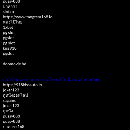
pussy888
บาคาร่า
slotxo
https://www.tangtem168.io
หนังโป๊ไทย
1xbet
pg slot
pgslot
pg slot
kiss918
pgslot
doomovie hd
เว็บสล็อตและบาคาร่าของโครตดีเว็บนี้เล่นแล้วรวยจัดๆ
https://918kissauto.io
joker123
ดูหนังออนไลน์
sagame
joker123
ดูหนัง
pussy888
pussy888
บาคาร่า168