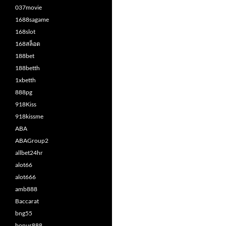
037movie
1688sagame
168slot
168สล็อต
188bet
188betth
1xbetth
888pg
918Kiss
918kissme
ABA
ABAGroup2
allbet24hr
alot66
alot666
amb888
Baccarat
bng55
bonus888