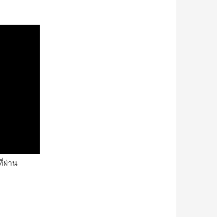
ี่ผ่าน