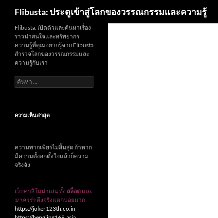
ค้นหา
Flibusta: ประตูเข้าสู่โลกของวรรณกรรมและความรู้
Flibusta: เปิดตัวและค้นหาเรื่อง
ราวน่าสนใจและทรัพยากร
ความรู้ที่คุณอยากรู้จาก Flibusta
สำรวจโลกของวรรณกรรมและ
ความรู้กับเรา
ค้นหา
สำหรับ:
ความเห็นล่าสุด
ความพากเพียรไม่สิ้นสุด ถ้าหาก
มีความตั้งอกตั้งใจแล้วก็ความ
จริงจัง
เว็บคาสิโนน่าเล่น ทั้ง
สล็อต
และ
บาคาร่า
ตึงจริงแตกบ่อยมาก
https://joker123th.co.in
https://hengjing168.asia