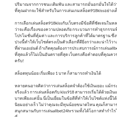
ปริมาณจากการชนะเดิมพัน และสามารถมั่นอกมั่นใจได้ว่
ที่คุณฝากจะใช้สำหรับในการเล่นเกมสล็อต918kissอย่าง
การเลือกเล่นสล็อต918kissกับเว็บตรงมีข้อดีที่ชัดเจนในหล
ว่าจะคือเรื่องของความปลอดภัย กระบวนการทำธุรกรรมที
โปรโมชั่นที่คุ้มค่า และการบริการลูกค้าที่ได้มาตรฐาน ซึ่งท
ปวงนี้ทำให้เว็บไซต์ตรงเป็นตัวเลือกที่ดียิ่งกว่าและน่าไว้วา
ที่ผ่านเอเย่นต์ ถ้าเกิดคุณต้องการประสบการณ์การเล่นallbe
ที่สุดแล้วก็ไม่เป็นอันตรายที่สุด เว็บตรงคือคำตอบที่คุณควร
ครับ!
สล็อตทุนน้อย เริ่มเพียง 1 บาท ก็สามารถทำเงินได้
หลายคนอาจคิดว่าการเล่นสล็อตจำต้องใช้เงินเยอะ แม้กระนั
จริงแล้ว การเล่นสล็อตกับ kiss918 สามารถเริ่มได้ด้วยเงินแ
บาทเพียงแค่นั้น นี่เป็นเยี่ยมในข้อดีที่ทำให้เว็บไซต์แห่งนี้ไ
นิยมอย่างเร็ว ไม่ว่าคุณจะมีทุนน้อยขนาดไหน คุณก็สามา
สนุกสนานกับการเล่นallbet24hrรวมทั้งได้โอกาสทำกำไรได
ที่