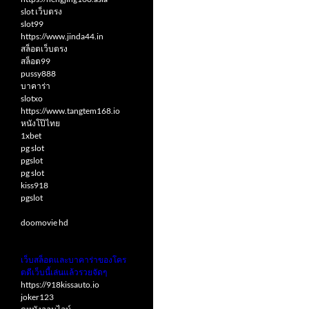
slot เว็บตรง
slot99
https://www.jinda44.in
สล็อตเว็บตรง
สล็อต99
pussy888
บาคาร่า
slotxo
https://www.tangtem168.io
หนังโป๊ไทย
1xbet
pg slot
pgslot
pg slot
kiss918
pgslot
doomovie hd
เว็บสล็อตและบาคาร่าของโคร
ตดีเว็บนี้เล่นแล้วรวยจัดๆ
https://918kissauto.io
joker123