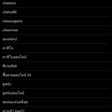
ufabetxx
ufafox88
ufasexygame
ufawinner
zeus66v2
คาสิโน
คาสิโนออนไลน์
ซีเกมส์68
ซื้อหวยออนไลน์ 24
ดูหนัง
ดูหนังออนไลน์
ทดลองเล่นสล็อต
ทางเข้า live22