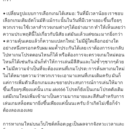
• เปลี่ยนรูปแบบการเลือกเกมได้เสมอ: วันที่มีเวลาน้อย เราชอบ
เลือกเกมเดิมอัตโนมัติ แม้กระนั้นในวันที่มีเวลาเยอะขึ้นเรื่อยๆ
พวกเราจะใช้เวลาสำรวจเกมต่างๆได้อย่างมาก ทำให้เห็นเลยว่า
ความประพฤตินี้ไม่เกี่ยวกับนิสัย แต่มันแล้วแต่ขณะมากยิ่งกว่า
• ความคุ้นเคยแล้วก็ความแปลกใหม่: ไม่มีผู้ใดเลือกอย่างใด
อย่างหนึ่งหรอกครับผม ผมค้ำประกันได้เลย เราต้องการจะกลับ
ไปหาเกมโปรดตอนไหนก็ได้ หรือต้องการจะตรวจเกมใหม่ตอน
ไหนก็ได้เช่นกัน มันก็ทำให้การเล่นมีสีสันและไม่ซ้ำๆซากๆด้วย
• ไม่มีความจำเป็นที่จะต้องแทนที่เกมโปรด: การค้นหาเกมใหม่
ไม่ได้หมายความว่าพวกเราจะเอามาแทนที่เกมเดิมครับ มันก็
แค่การเพิ่มตัวเลือกเกมและขยายประสบการณ์การเล่นให้มาก
ขึ้นเรื่อยๆเพียงแค่นั้น เกม alot66 โปรดก็ยังเป็นเกมโปรดดังเดิม
แต่มีเกมใหม่เพิ่มเข้ามาเป็นความมากมายและสีสันสำหรับการ
เล่นเกมสล็อตมากยิ่งขึ้นเพียงแค่นั้นนะครับ ถ้าเกิดไม่เชื่อก็จำ
ต้องลองเองเลย
การหาเกมใหม่บนเว็บไซต์สล็อต pg เป็นผลจากจังหวะเวลาและ