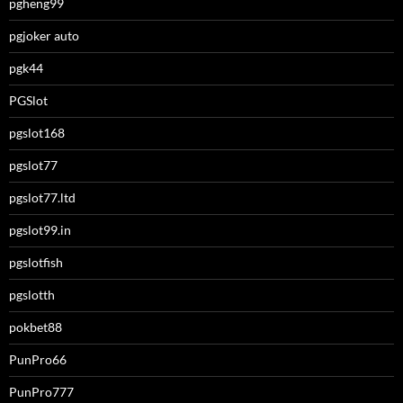
pgheng99
pgjoker auto
pgk44
PGSlot
pgslot168
pgslot77
pgslot77.ltd
pgslot99.in
pgslotfish
pgslotth
pokbet88
PunPro66
PunPro777