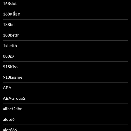
168slot
168สล็อต
188bet
188betth
1xbetth
888pg
918Kiss
918kissme
ABA
ABAGroup2
allbet24hr
alot66
alot666