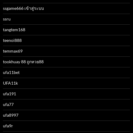
ssgame666 เข้าสู่ระบบ
ssru
tangtem168
teenoi888
temmax69
tookhuay 88 ถูกหวย88
ufa11bet
UFA11k
ufa191
ufa77
ufa8997
ufa9r