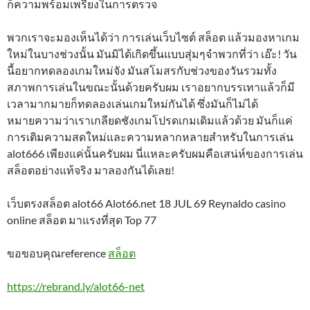
ก็ความพร้อมเพรียงในการตรวจ
พวกเราจะมองเห็นได้ว่า การเล่นเว็บไซต์ สล็อต แล้วมองหาเกม
ใหม่ในบางช่วงนั้น มันมิได้เกิดขึ้นแบบสุ่มๆจำพวกที่ว่า เอ๊ะ! วัน
นี้อยากทดลองเกมใหม่จัง มันสโมสรกับช่วงของวันรวมทั้ง
สภาพการเล่นในขณะนั้นด้วยครับผม เราอยากบรรเทาแล้วก็มี
เวลามากมายก็ทดลองเล่นเกมใหม่กันได้ ซึ่งมันก็ไม่ได้
หมายความว่าเราเกลียดชังเกมโปรดเกมเดิมแล้วด้วย มันก็แค่
การเติมความสดใหม่และความหลากหลายสำหรับในการเล่น
alot666 เพียงแค่นั้นครับผม นี่แหละครับผมคือเสน่ห์ของการเล่น
สล็อตอย่างแท้จริง มาลองกันได้เลย!
เว็บตรงสล็อต alot66 Alot66.net 18 JUL 69 Reynaldo casino
online สล็อต มาแรงที่สุด Top 77
ขอขอบคุณreference
สล็อต
https://rebrand.ly/alot66-net