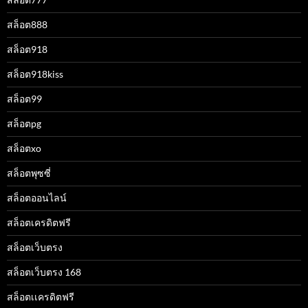
สล็อต888
สล็อต918
สล็อต918kiss
สล็อต99
สล็อตpg
สล็อตxo
สล็อตพุซซี่
สล็อตออนไลน์
สล็อตเครดิตฟรี
สล็อตเว็บตรง
สล็อตเว็บตรง 168
สล็อตเเครดิตฟรี