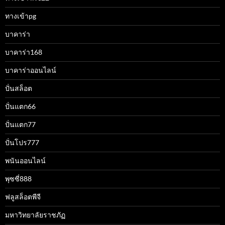
ทางเข้าpg
บาคาร่า
บาคาร่า168
บาคาร่าออนไลน์
ปั่นสล็อต
ปั่นแตก66
ปั่นแตก77
ปั่นโปร777
พนันออนไลน์
พุซซี่888
ฟลูสล็อตพีจี
มหาวิทยาลัยราชภัฏ