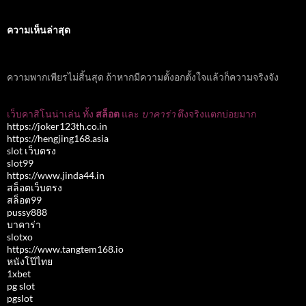
ความเห็นล่าสุด
ความพากเพียรไม่สิ้นสุด ถ้าหากมีความตั้งอกตั้งใจแล้วก็ความจริงจัง
เว็บคาสิโนน่าเล่น ทั้ง
สล็อต
และ
บาคาร่า
ตึงจริงแตกบ่อยมาก
https://joker123th.co.in
https://hengjing168.asia
slot เว็บตรง
slot99
https://www.jinda44.in
สล็อตเว็บตรง
สล็อต99
pussy888
บาคาร่า
slotxo
https://www.tangtem168.io
หนังโป๊ไทย
1xbet
pg slot
pgslot