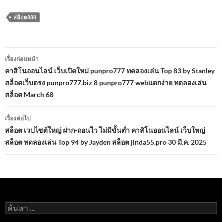
สล็อต888
เมนู
เรื่องก่อนหน้า
นำทาง
คาสิโนออนไลน์ เว็บเปิดใหม่ punpro777 ทดลองเล่น Top 83 by Stanley
สล็อตเว็บตรง punpro777.biz 8 punpro777 webแตกง่าย ทดลองเล่น
เรื่อง
สล็อต March 68
เรื่องต่อไป
สล็อต เวปไซต์ใหญ่ ฝาก-ถอนไว ไม่มีขั้นต่ำ คาสิโนออนไลน์ เว็บใหญ่
สล็อต ทดลองเล่น Top 94 by Jayden สล็อต jinda55.pro 30 มี.ค. 2025
ค้นหา
สำหรับ: