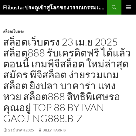
ค้นหา
Flibusta: ประตูเข้าสู่โลกของวรรณกรรมและความรู้
ข้าม
เมนูหลัก
ไป
ยัง
เนื้อหา
สล็อตเว็บตรง
สล็อตเว็บตรง 23 เม.ย 2025
สล็อต888 รับเครดิตฟรี ได้แล้ว
ตอนนี้ เกมพีจีสล็อต ใหม่ล่าสุด
สมัคร พีจีสล็อต ง่ายรวมเกม
สล็อต ยิงปลา บาคาร่า แทง
หวย สล็อต888 สิทธิพิเศษรอ
คุณอยู่ TOP 88 BY IVAN
GAOJING888.BIZ
21 มีนาคม 2025
BILLY HARRIS