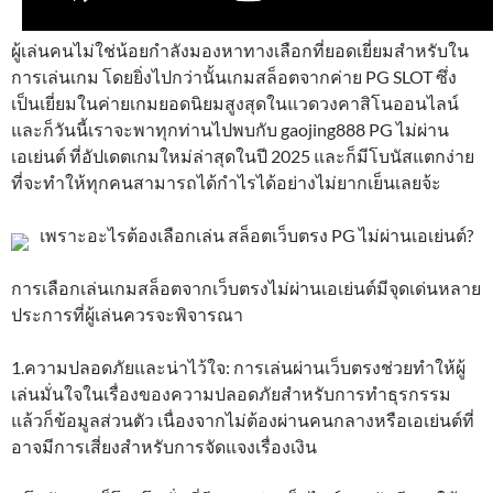
ผู้เล่นคนไม่ใช่น้อยกำลังมองหาทางเลือกที่ยอดเยี่ยมสำหรับใน
การเล่นเกม โดยยิ่งไปกว่านั้นเกมสล็อตจากค่าย PG SLOT ซึ่ง
เป็นเยี่ยมในค่ายเกมยอดนิยมสูงสุดในแวดวงคาสิโนออนไลน์
และก็วันนี้เราจะพาทุกท่านไปพบกับ gaojing888 PG ไม่ผ่าน
เอเย่นต์ ที่อัปเดตเกมใหม่ล่าสุดในปี 2025 และก็มีโบนัสแตกง่าย
ที่จะทำให้ทุกคนสามารถได้กำไรได้อย่างไม่ยากเย็นเลยจ้ะ
เพราะอะไรต้องเลือกเล่น สล็อตเว็บตรง PG ไม่ผ่านเอเย่นต์?
การเลือกเล่นเกมสล็อตจากเว็บตรงไม่ผ่านเอเย่นต์มีจุดเด่นหลาย
ประการที่ผู้เล่นควรจะพิจารณา
1.ความปลอดภัยและน่าไว้ใจ: การเล่นผ่านเว็บตรงช่วยทำให้ผู้
เล่นมั่นใจในเรื่องของความปลอดภัยสำหรับการทำธุรกรรม
แล้วก็ข้อมูลส่วนตัว เนื่องจากไม่ต้องผ่านคนกลางหรือเอเย่นต์ที่
อาจมีการเสี่ยงสำหรับการจัดแจงเรื่องเงิน