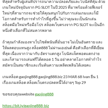
ที่สุดสำหรับผู้เล่นที่ปรารถนาความปลอดภัยและโบนัสที่คุ้ม ด้วย
เกมใหม่ปัจจุบันจาก PG SLOT ในปี 2025 ที่มาพร้อมด้วยฟีเจอร์
ใหม่ๆที่สามารถจะช่วยให้คุณสนุกไปกับการเล่นเกมและก็มี
โอกาสสำหรับการทำกำไรที่สูงขึ้น ไม่ว่าคุณจะเป็นนักเล่น
สล็อตมือใหม่หรือมือโปร สล็อตเว็บตรงจาก PG SLOT จะเป็นอีก
หนึ่งตัวเลือกที่ไม่สมควรพลาด
ถ้าคุณกำลังมองหาเว็บไซต์พนันที่มั่นอาจ ไม่เป็นอันตราย และ
ให้ผลตอบแทนสูง สล็อต888 ไม่ผ่านเอเย่นต์ คือตัวเลือกที่ดีเยี่ยม
ที่สุด เนื่องจากว่ามากับ อัตราแตกสูง โบนัสแจ็คพอตแตกง่าย
และก็สามารถเล่นฟรีได้ตลอด 1 วัน อย่าคลาดโอกาสทำกำไร
สมัครเป็นสมาชิกและเริ่มต้นความเพลิดเพลินได้เลยคะ
เกมสล็อต gaojing888 gaojing888.biz 23 MAR 68 Ivan ยืน 1
เรื่องเกมสล็อต สล็อตเว็บตรงปลดหนี้ได้ง่ายๆ Top 29
ขอขอบคุณwebsite
gaojing888
https://bit.ly/gaojing888-biz