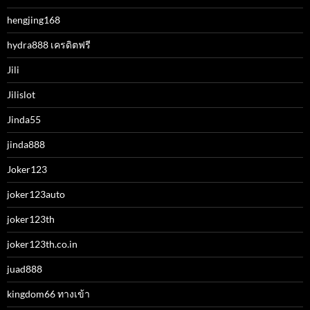
hengjing168
hydra888 เครดิตฟรี
Jili
Jilislot
Jinda55
jinda888
Joker123
joker123auto
joker123th
joker123th.co.in
juad888
kingdom66 ทางเข้า