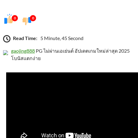
0
0
Read Time:
5 Minute, 45 Second
gaojing888
PG ไม่ผ่านเอเย่นต์ อัปเดตเกมใหม่ล่าสุด 2025
โบนัสแตกง่าย