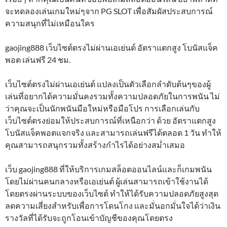
จะทดลองเล่นเกมใหม่ๆจาก PG SLOT เพื่อสัมผัสประสบการณ์
ความสนุกที่ไม่เหมือนใคร
gaojing888 เว็บไซต์ตรงไม่ผ่านเอเย่นต์ อัตราแตกสูง โบนัสแจ็ค
พอต เล่นฟรี 24 ชม.
เว็บไซต์ตรงไม่ผ่านเอเย่นต์ แปลงเป็นตัวเลือกลำดับต้นๆของผู้
เล่นที่อยากได้ความมั่นคงรวมทั้งความปลอดภัยในการพนัน ไม่
ว่าคุณจะเป็นนักพนันมือใหม่หรือมือโปร การเลือกเล่นกับ
เว็บไซต์ตรงย่อมให้ประสบการณ์ที่เหนือกว่า ด้วย อัตราแตกสูง
โบนัสแจ็คพอตแจกจริง และสามารถเล่นฟรีได้ตลอด 1 วัน ทำให้
คุณสามารถสนุกรวมทั้งสร้างกำไรได้อย่างสม่ำเสมอ
เว็บ gaojing888 ที่ให้บริการเกมสล็อตออนไลน์และก็เกมพนัน
โดยไม่ผ่านคนกลางหรือเอเย่นต์ ผู้เล่นสามารถเข้าใช้งานได้
โดยตรงผ่านระบบของเว็บไซต์ ทำให้ได้รับความปลอดภัยสูงสุด
ลดความเสี่ยงสำหรับเพื่อการโดนโกง และมั่นอกมั่นใจได้ว่าเงิน
รางวัลที่ได้รับจะถูกโอนเข้าบัญชีของคุณโดยตรง