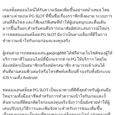
เกมสล็อตออนไลน์ได้รับความนิยมเพิ่มขึ้นอย่างสม่ำเสมอ โดย
เฉพาะค่ายเกม PG SLOT ที่ขึ้นชื่อเรื่องกราฟิกที่งดงาม ระบบการ
เล่นที่ลื่นไหล และก็ฟีเจอร์พิเศษที่ทำให้ผู้เล่นสนุกและตื่นเต้น
มากขึ้นเรื่อยๆ สำหรับคนที่ปรารถนาสัมผัสประสบการณ์ใหม่ๆ
การทดสอบเล่นสล็อต PG SLOT นับว่าเป็นทางเลือกที่ดีในการ
ทำความเข้าใจกับเกมก่อนจะลงทุนจริง
ผู้เล่นสามารถทดลองเล่น gaojing888 ได้ฟรีผ่านเว็บไซต์ของผู้ให้
บริการคาสิโนออนไลน์ที่มีเกมจากค่าย PG ให้บริการ โดยไม่
ต้องสมัครเป็นสมาชิกหรือสมัครสมาชิก สามารถเข้าเล่นได้
ทันทีผ่านคอมพิวเตอร์หรือโทรศัพท์เคลื่อนที่ รองรับทั้งยังระบบ
iOS รวมทั้ง Android
ทดลองเล่นสล็อต PG SLOT เป็นแนวทางที่ดีที่สุดสำหรับผู้เล่นมือ
ใหม่รวมทั้งมืออาชีพสำหรับการทำความเข้าใจกับเกมและก็
ค้นหาเกมที่ติดอกติดใจก่อนลงทุนจริง ยิ่งกว่านั้นยังช่วยทำให้ผู้
เล่นปรับปรุงวิธีการและเพิ่มจังหวะสำหรับการชนะเพิ่มขึ้น
เรื่อยๆ หากคุณเป็นคนที่ชอบพอเกมสล็อตออนไลน์ อย่าพลาดที่