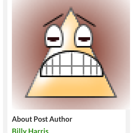
About Post Author
Billy Harris