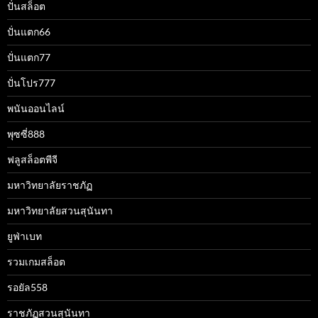
ปั่นสล็อต
ปั่นแตก66
ปั่นแตก77
ปั่นโปร777
พนันออนไลน์
พุซซี่888
ฟลูสล็อตพีจี
มหาวิทยาลัยราชภัฏ
มหาวิทยาลัยสวนสุนันทา
ยูฟ่าเบท
รวมเกมสล็อต
รอยัล558
ราชภัฏสวนสุนันทา