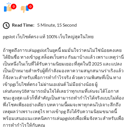
0
0
Read Time:
5 Minute, 15 Second
pgslot เว็บไซต์ตรง แท้ 100% เว็บใหญ่สุดในไทย
ถ้าพูดถึงการเล่นpgslotในยุคนี้ ผมมั่นใจว่าคนไม่ใช่น้อยคงเคย
ได้ยินชื่อ ทางเข้าpg สล็อตเว็บตรง กันมาบ้างแล้ว เพราะเหตุว่านี่
เป็นหนึ่งในเว็บที่ได้รับความนิยมเยอะที่สุดในปี 2025 และแปลง
เป็นเป้าหมายสำหรับผู้ที่กำลังมองหาความสนุกสนานร่าเริงแล้ว
ก็จังหวะสำหรับเพื่อการทำกำไรจริง ด้วยความพิเศษที่เป็น ทาง
เข้าpgเว็บไซต์ตรง ไม่ผ่านเอเย่นต์ ไม่มีอย่างน้อย ผู้
เล่นfunny18สามารถมั่นใจได้เลยว่าทุกเกมที่เล่นจะได้โอกาส
ชนะสูงสุด แล้วก็ที่สำคัญเป็นสามารถทำกำไรได้จริงแบบไม่ต้อง
พึ่งโชคเพียงอย่างเดียว บทความนี้ผมจะพาทุกคนไปเจาะลึกถึง
เหตุผลว่าเพราะเหตุไร ทางเข้าpg ถึงได้รับความนิยมขนาดนี้
พร้อมเสนอแนะเทคนิคการเล่นpgslotเพื่อเพิ่มจังหวะสำหรับเพื่อ
การทำกำไรให้กับคุณ