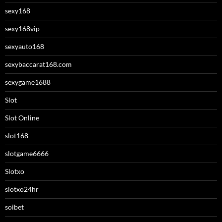
sexy168
sexy168vip
sexyauto168
sexybaccarat168.com
sexygame1688
Slot
Slot Online
slot168
slotgame6666
Slotxo
slotxo24hr
soibet