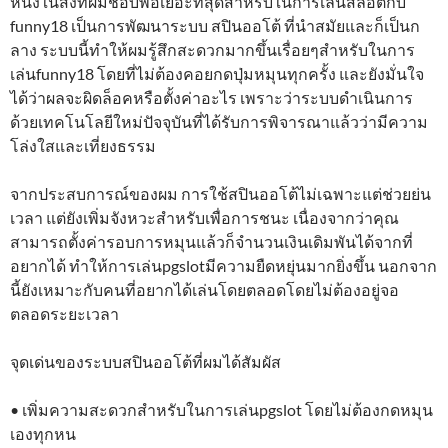
หนึ่งในสิ่งที่ผมชอบพอเยอะที่สุดสำหรับในการเล่นสล็อตกับ
funny18 เป็นการพัฒนาระบบ สปินออโต้ ที่นำสมัยและก็เป็นก
ลาง ระบบนี้ทำให้ผมรู้สึกสะดวกมากขึ้นเรื่อยๆสำหรับในการ
เล่นfunny18 โดยที่ไม่ต้องคอยกดปุ่มหมุนทุกครั้ง และยังมั่นใจ
ได้ว่าผลจะผิดล็อคหรือตั้งค่าอะไร เพราะว่าระบบดำเนินการ
ด้วยเทคโนโลยีใหม่ปัจจุบันที่ได้รับการพิจารณาแล้วว่ามีความ
โล่งใสและเที่ยงธรรม
จากประสบการณ์ของผม การใช้สปินออโต้ไม่เฉพาะแต่ช่วยย่น
เวลา แต่ยังเพิ่มจังหวะสำหรับเพื่อการชนะ เนื่องจากว่าคุณ
สามารถตั้งค่ารอบการหมุนแล้วก็จำนวนเงินเดิมพันได้จากที่
อยากได้ ทำให้การเล่นpgslotมีความยืดหยุ่นมากยิ่งขึ้น นอกจาก
นี้ยังเหมาะกับคนที่อยากได้เล่นโดยตลอดโดยไม่ต้องอยู่จอ
ตลอดระยะเวลา
จุดเด่นของระบบสปินออโต้ที่ผมได้สัมผัส
• เพิ่มความสะดวกสำหรับในการเล่นpgslot โดยไม่ต้องกดหมุน
เองทุกหน