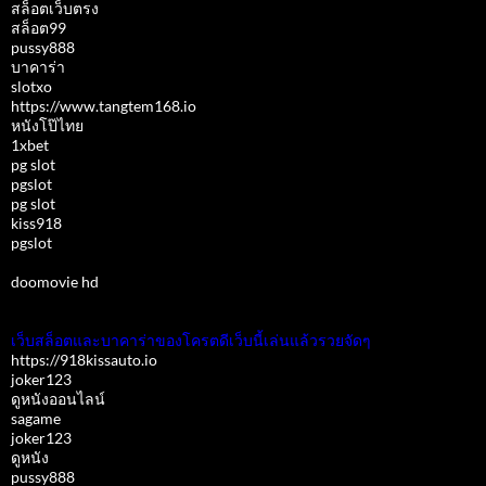
สล็อตเว็บตรง
สล็อต99
pussy888
บาคาร่า
slotxo
https://www.tangtem168.io
หนังโป๊ไทย
1xbet
pg slot
pgslot
pg slot
kiss918
pgslot
doomovie hd
เว็บสล็อตและบาคาร่าของโครตดีเว็บนี้เล่นแล้วรวยจัดๆ
https://918kissauto.io
joker123
ดูหนังออนไลน์
sagame
joker123
ดูหนัง
pussy888