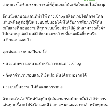
ว่าคุณจะได้รับประสบการณ์ที่คุ้มและก็บันเทิงใจแบบไม่มีสะดุด
อีกหนึ่งลักษณะเด่นที่ทำให้ ทางเข้าpg สล็อตเว็บไซต์ตรง โดด
เด่นเหนือคู่ต่อสู้เป็น ระบบสปินออโต้ ที่ได้รับการพัฒนาให้ทัน
สมัยและก็ชอบธรรมที่สุด ระบบนี้จะช่วยให้ผู้เล่นสามารถตั้งค่า
ให้เกมหมุนอัตโนมัติได้ตามอยาก โดยที่ผลจะผิดล็อคหรือ
เปลี่ยนแปลงอะไร
จุดเด่นของระบบสปินออโต้
• ช่วยเพิ่มความสบายสำหรับการเล่นทางเข้าpg
• ตั้งค่าจำนวนรอบและก็เงินเดิมพันได้ตามอยากได้
• ระบบเป็นธรรม ไม่ล็อคผลการชนะ
ด้วยเทคโนโลยีใหม่ปัจจุบัน ผู้เล่นสามารถมั่นอกมั่นใจได้ว่าการ
เล่นทุกครั้งจะโปร่งใส และมีโอกาสชนะเสมอภาคสำหรับทุกคน