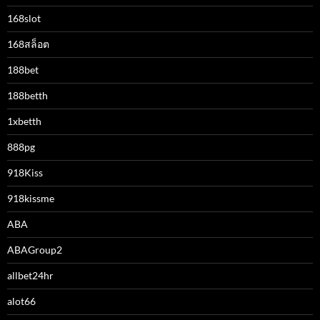
168slot
168สล็อต
188bet
188betth
1xbetth
888pg
918Kiss
918kissme
ABA
ABAGroup2
allbet24hr
alot66