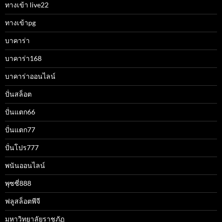
ทางเข้า live22
ทางเข้าpg
บาคาร่า
บาคาร่า168
บาคาร่าออนไลน์
ปั่นสล็อต
ปั่นแตก66
ปั่นแตก77
ปั่นโปร777
พนันออนไลน์
พุซซี่888
ฟลูสล็อตพีจี
มหาวิทยาลัยราชภัฏ