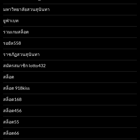
มหาวิทยาลัยสวนสุนันทา
ยูฟ่าเบท
รวมเกมสล็อต
รอยัล558
ราชภัฏสวนสุนันทา
สมัครสมาชิก lotto432
สล็อต
สล็อต 918kiss
สล็อต168
สล็อต456
สล็อต55
สล็อต66