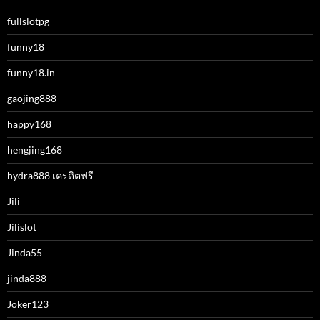
fullslotpg
funny18
funny18.in
gaojing888
happy168
hengjing168
hydra888 เครดิตฟรี
Jili
Jilislot
Jinda55
jinda888
Joker123