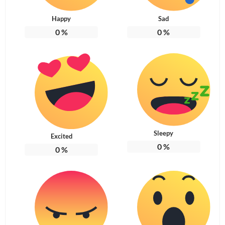
Happy
Sad
0
%
0
%
Sleepy
Excited
0
%
0
%