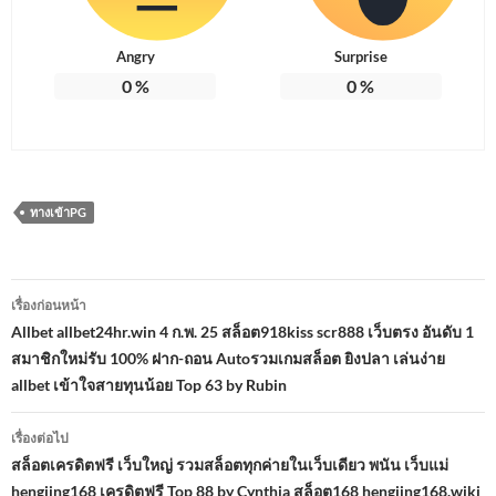
Angry
Surprise
0
%
0
%
ทางเข้าPG
เมนู
เรื่องก่อนหน้า
นำทาง
Allbet allbet24hr.win 4 ก.พ. 25 สล็อต918kiss scr888 เว็บตรง อันดับ 1
สมาชิกใหม่รับ 100% ฝาก-ถอน Autoรวมเกมสล็อต ยิงปลา เล่นง่าย
เรื่อง
allbet เข้าใจสายทุนน้อย Top 63 by Rubin
เรื่องต่อไป
สล็อตเครดิตฟรี เว็บใหญ่ รวมสล็อตทุกค่ายในเว็บเดียว พนัน เว็บแม่
hengjing168 เครดิตฟรี Top 88 by Cynthia สล็อต168 hengjing168.wiki