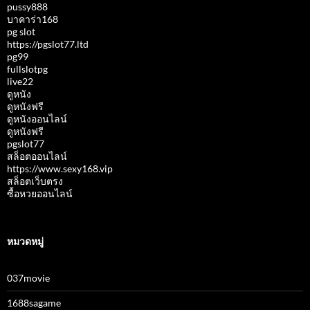
pussy888
บาคาร่า168
pg slot
https://pgslot77.ltd
pg99
fullslotpg
live22
ดูหนัง
ดูหนังฟรี
ดูหนังออนไลน์
ดูหนังฟรี
pgslot77
สล็อตออนไลน์
https://www.sexy168.vip
สล็อตเว็บตรง
ซื้อหวยออนไลน์
หมวดหมู่
037movie
1688sagame