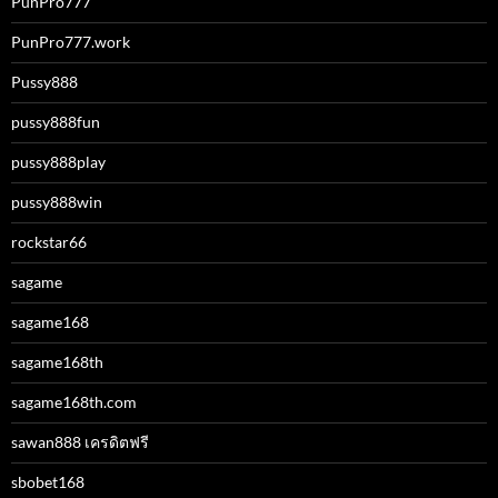
PunPro777
PunPro777.work
Pussy888
pussy888fun
pussy888play
pussy888win
rockstar66
sagame
sagame168
sagame168th
sagame168th.com
sawan888 เครดิตฟรี
sbobet168