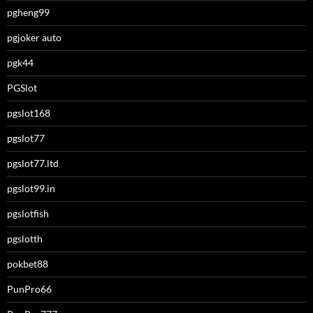
pgheng99
pgjoker auto
pgk44
PGSlot
pgslot168
pgslot77
pgslot77.ltd
pgslot99.in
pgslotfish
pgslotth
pokbet88
PunPro66