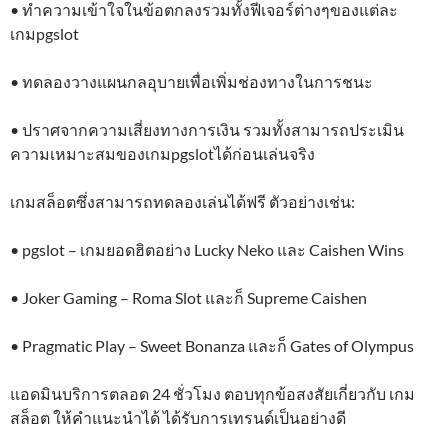
• ทำความเข้าใจในข้อตกลงรวมทั้งฟีเจอร์ต่างๆของแต่ละ
เกมpgslot
• ทดลองวางแผนกลอุบายเพื่อเพิ่มช่องทางในการชนะ
• ปราศจากความเสี่ยงทางการเงิน รวมทั้งสามารถประเมิน
ความเหมาะสมของเกมpgslotได้ก่อนเล่นจริง
เกมสล็อตซึ่งสามารถทดลองเล่นได้ฟรี ตัวอย่างเช่น:
• pgslot – เกมยอดฮิตอย่าง Lucky Neko และ Caishen Wins
• Joker Gaming – Roma Slot และก็ Supreme Caishen
• Pragmatic Play – Sweet Bonanza และก็ Gates of Olympus
แอดมินบริการตลอด 24 ชั่วโมง ตอบทุกข้อสงสัยเกี่ยวกับ เกม
สล็อต ให้คำแนะนำได้ ได้รับการเทรนด์เป็นอย่างดี