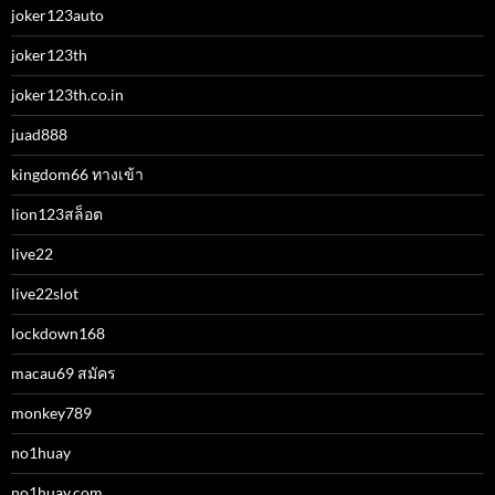
joker123auto
joker123th
joker123th.co.in
juad888
kingdom66 ทางเข้า
lion123สล็อต
live22
live22slot
lockdown168
macau69 สมัคร
monkey789
no1huay
no1huay.com