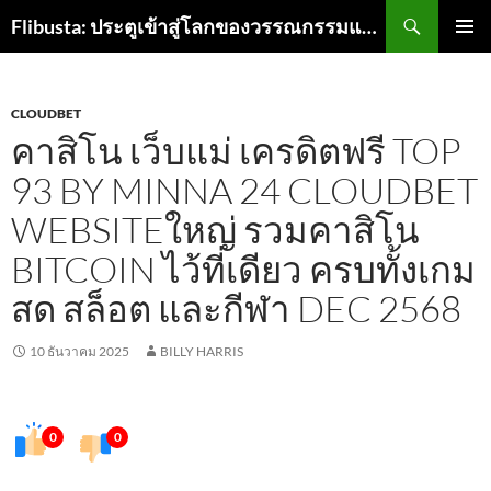
ค้นหา
Flibusta: ประตูเข้าสู่โลกของวรรณกรรมและความรู้
ข้าม
เมนูหลัก
ไป
ยัง
เนื้อหา
CLOUDBET
คาสิโน เว็บแม่ เครดิตฟรี TOP
93 BY MINNA 24 CLOUDBET
WEBSITEใหญ่ รวมคาสิโน
BITCOIN ไว้ที่เดียว ครบทั้งเกม
สด สล็อต และกีฬา DEC 2568
10 ธันวาคม 2025
BILLY HARRIS
0
0