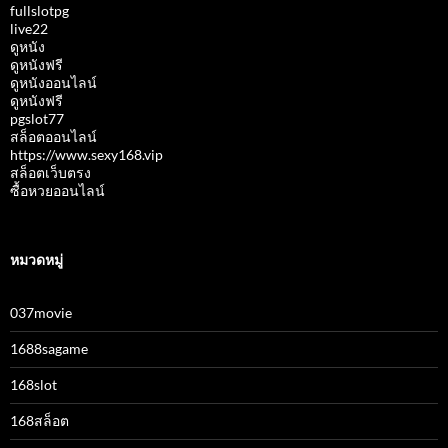
fullslotpg
live22
ดูหนัง
ดูหนังฟรี
ดูหนังออนไลน์
ดูหนังฟรี
pgslot77
สล็อตออนไลน์
https://www.sexy168.vip
สล็อตเว็บตรง
ซื้อหวยออนไลน์
หมวดหมู่
037movie
1688sagame
168slot
168สล็อต