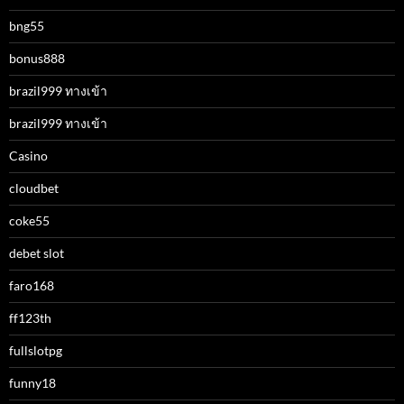
bng55
bonus888
brazil999 ทางเข้า
brazil999 ทางเข้า
Casino
cloudbet
coke55
debet slot
faro168
ff123th
fullslotpg
funny18