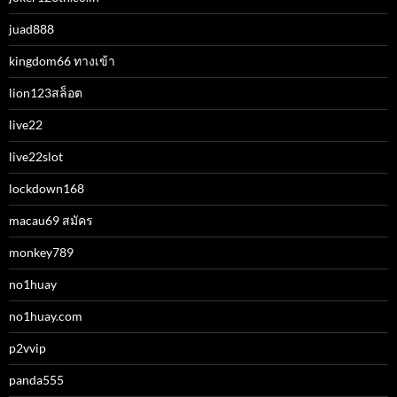
juad888
kingdom66 ทางเข้า
lion123สล็อต
live22
live22slot
lockdown168
macau69 สมัคร
monkey789
no1huay
no1huay.com
p2vvip
panda555