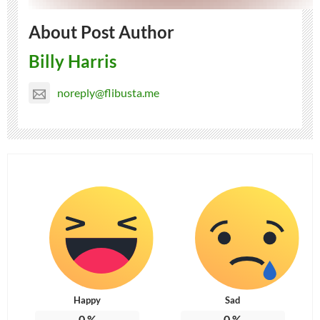
About Post Author
Billy Harris
noreply@flibusta.me
Happy
Sad
0
%
0
%