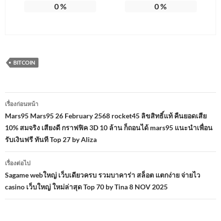
0
%
0
%
BITCOIN
เมนู
เรื่องก่อนหน้า
นำทาง
Mars95 Mars95 26 February 2568 rocket45 ลิขสิทธิ์แท้ คืนยอดเสีย
10% สมจริง เสียงดี กราฟฟิค 3D 10 ล้าน ก็ถอนได้ mars95 แนะนำเพื่อน
เรื่อง
รับเงินฟรี ทันที Top 27 by Aliza
เรื่องต่อไป
Sagame webใหญ่ เว็บเดียวครบ รวมบาคาร่า สล็อต แตกง่าย จ่ายไว
casino เว็บใหญ่ ใหม่ล่าสุด Top 70 by Tina 8 NOV 2025