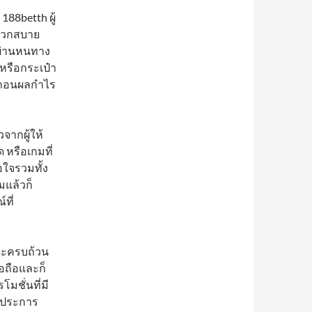
188betth ผู้
ดวกสบาย
ผ่านหนทาง
หรือกระเป๋า
และถอนผลกำไร
จากผู้ให้
 หรือเกมที่
อใจรวมทั้ง
แล้วก็
ที่
ษณะครบถ้วน
อถือและก็
มชั่นที่มี
นาประการ