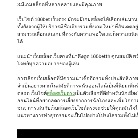
3.มีเกมสล็อตที่หลากหลายและมีคุณภาพ
เว็บไซต์ 188bet เว็บตรง มักจะมีเกมสล็อตให้เลือกเล่นน
ทั้งยังจากผู้ให้บริการมีชื่อเสียงรวมทั้งเกมใหม่ๆที่อัพเดตอยู่
สามารถเลือกเล่นเกมที่ตรงกับความพอใจและก็ความถนัด
ได้
แนะนำเว็บสล็อตเว็บตรงที่น่าดึงดูด 188betth คุณสมบัติ พ
โจทย์ทุกความอยากของผู้เล่น !
การเลือกเว็บสล็อตที่มีความน่าเชื่อถือรวมทั้งประสิทธิภาพเ
จำเป็นอย่างมากในสมัยที่การพนันออนไลน์เป็นที่นิยมเพิ่ม
ตลอด เว็บไซต์
สล็อตเว็บตรง
เป็นตัวเลือกที่ดีสำหรับนักเสี่
ออนไลน์ที่อยากลดการเสี่ยงจากการฉ้อโกงและเพิ่มโอก
ชนะ การเล่นกับเว็บสล็อตเว็บไซต์ตรงจะช่วยให้คุณมั่นใจได
แนวทางการทำธุรกรรมจะเป็นไปอย่างโปร่งใสรวมทั้งไม่เ