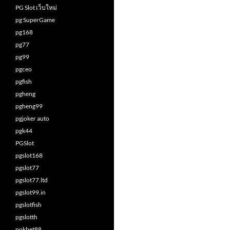
PG Slot เว็บใหม่
pg SuperGame
pg168
pg77
pg99
pgceo
pgfish
pgheng
pgheng99
pgjoker auto
pgk44
PGSlot
pgslot168
pgslot77
pgslot77.ltd
pgslot99.in
pgslotfish
pgslotth
pokbet88