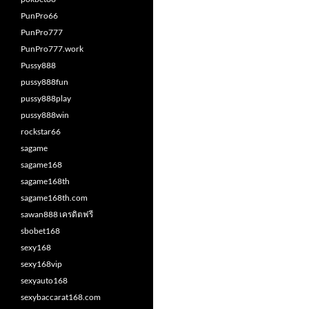
PunPro66
PunPro777
PunPro777.work
Pussy888
pussy888fun
pussy888play
pussy888win
rockstar66
sagame
sagame168
sagame168th
sagame168th.com
sawan888 เครดิตฟรี
sbobet168
sexy168
sexy168vip
sexyauto168
sexybaccarat168.com