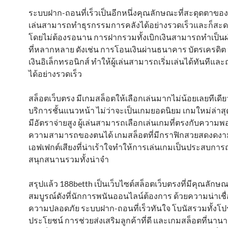
ระบบฝาก-ถอนที่เร็วเป็นอีกหนึ่งคุณลักษณะที่สะดุดตาของ 
เล่นสามารถทำธุรกรรมการคลังได้อย่างรวดเร็วและก็สะ
โดยไม่ต้องรอนาน การฝากรวมทั้งเบิกเงินสามารถทำเป็น
ที่หลากหลาย ดังเช่น การโอนเงินผ่านธนาคาร บัตรเครดิต 
เงินอิเล็กทรอนิกส์ ทำให้ผู้เล่นสามารถเริ่มเล่นได้ทันที
ได้อย่างรวดเร็ว
สล็อตเว็บตรง มีเกมสล็อตให้เลือกเล่นมากไม่น้อยเลยทีเดียว
บริการชั้นแนวหน้า ไม่ว่าจะเป็นเกมยอดนิยม เกมใหม่ล่าสุด
มีอัตราจ่ายสูง ผู้เล่นสามารถเลือกเล่นเกมที่ตรงกับความพ
ความสามารถของตนได้ เกมสล็อตที่มีกราฟิกสวยสดงดงาม
เอฟเฟกต์เสียงที่น่าเร้าใจทำให้การเล่นเกมเป็นประสบการณ์
สนุกสนานรวมทั้งน่าจำ
สรุปแล้ว 188betth เป็นเว็บไซต์สล็อตเว็บตรงที่มีคุณลัก
สมบูรณ์ดังที่นักการพนันออนไลน์ต้องการ ด้วยความน่าเชื่
ความปลอดภัย ระบบฝาก-ถอนที่เร็วทันใจ โบนัสรวมทั้งโปรโ
ประโยชน์ การช่วยส่งเสริมลูกค้าที่ดี และเกมสล็อตที่นา