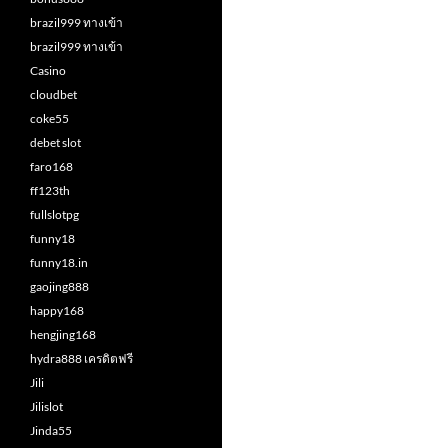
brazil999 ทางเข้า
brazil999 ทางเข้า
Casino
cloudbet
coke55
debet slot
faro168
ff123th
fullslotpg
funny18
funny18.in
gaojing888
happy168
hengjing168
hydra888 เครดิตฟรี
Jili
Jilislot
Jinda55