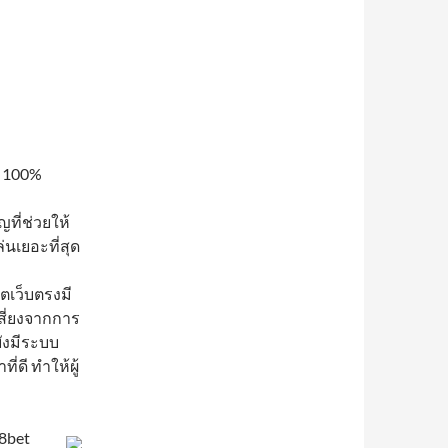
ย 100%
ที่ช่วยให้
นเยอะที่สุด
ตเว็บตรงมี
เสี่ยงจากการ
ังมีระบบ
่ดี ทำให้ผู้
8bet