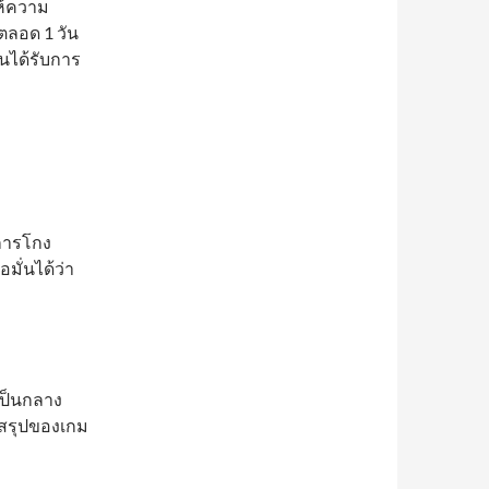
ให้ความ
ลอด 1 วัน
่นได้รับการ
กการโกง
อมั่นได้ว่า
เป็นกลาง
สรุปของเกม