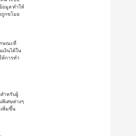
ข้อมูล ทำให้
ือถูกขโมย
ักษณะที่
นเงินได้ใน
ำให้การทำ
สำหรับผู้
่นพิเศษต่างๆ
ิ่มขึ้น