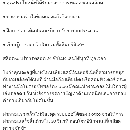
• คุณประโยชน์ที่ได้รับมาจากการทดลองเล่นสล็อต
• ทำความเข้าใจข้อตกลงแล้วก็แบบเกม
• ฝึกการวางเดิมพันและก็การจัดการงบประมาณ
• เรียนรู้การออกโบนัสรวมทั้งฟีพบร์พิเศษ
สล็อตxo บริการตลอด 24 ชั่วโมง เล่นได้ทุกที่ ทุกเวลา
ไม่ว่าคุณจะอยู่ที่แห่งไหน เพียงแค่มีอินเทอร์เน็ตก็สามารถสนุก
กับเกมสล็อตได้ทันที ผ่านมือถือ แท็บเล็ต หรือคอมพิวเตอร์ คณะ
ทำงานมือโปรรอซัพพอร์ต slotxo มีคณะทำงานคอยให้บริการผู้
เล่นตลอด 1 วัน ทั้งยังการจัดการปัญหาด้านเทคนิคและการตอบ
คำถามเกี่ยวกับโปรโมชั่น
ฝากถอนรวดเร็ว ไม่มีสะดุด ระบบออโต้ของ slotxo ช่วยให้การ
ฝากถอนเสร็จสิ้นด้านใน 30 วินาที ตอบโจทย์นักพนันที่เกลียด
ความชักช้า