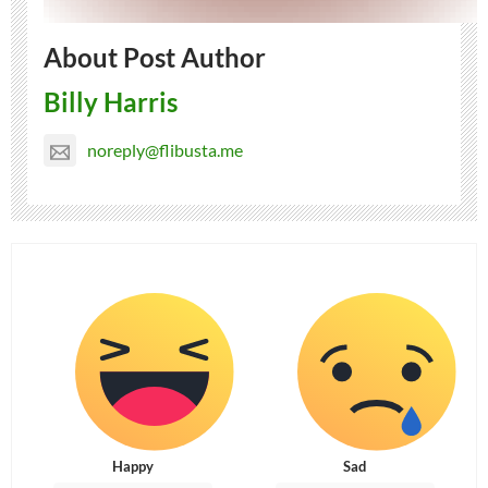
About Post Author
Billy Harris
noreply@flibusta.me
Happy
Sad