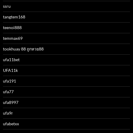
ssru
tangtem168
teenoi888
temmax69
tookhuay 88 ถูกหวย88
ufa11bet
UFA11k
ufa191
ufa77
ufa8997
ufa9r
ufabetxx