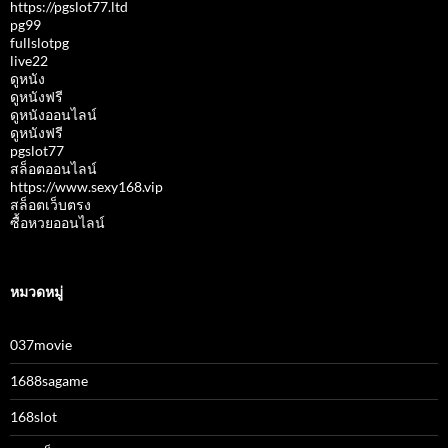
https://pgslot77.ltd
pg99
fullslotpg
live22
ดูหนัง
ดูหนังฟรี
ดูหนังออนไลน์
ดูหนังฟรี
pgslot77
สล็อตออนไลน์
https://www.sexy168.vip
สล็อตเว็บตรง
ซื้อหวยออนไลน์
หมวดหมู่
037movie
1688sagame
168slot