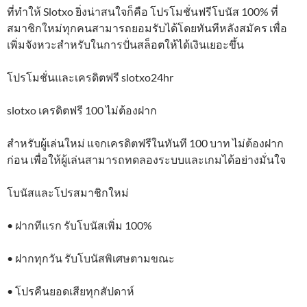
ที่ทำให้ Slotxo ยิ่งน่าสนใจก็คือ โปรโมชั่นฟรีโบนัส 100% ที่
สมาชิกใหม่ทุกคนสามารถยอมรับได้โดยทันทีหลังสมัคร เพื่อ
เพิ่มจังหวะสำหรับในการปั่นสล็อตให้ได้เงินเยอะขึ้น
โปรโมชั่นและเครดิตฟรี slotxo24hr
slotxo เครดิตฟรี 100 ไม่ต้องฝาก
สำหรับผู้เล่นใหม่ แจกเครดิตฟรีในทันที 100 บาท ไม่ต้องฝาก
ก่อน เพื่อให้ผู้เล่นสามารถทดลองระบบและเกมได้อย่างมั่นใจ
โบนัสและโปรสมาชิกใหม่
• ฝากทีแรก รับโบนัสเพิ่ม 100%
• ฝากทุกวัน รับโบนัสพิเศษตามขณะ
• โปรคืนยอดเสียทุกสัปดาห์