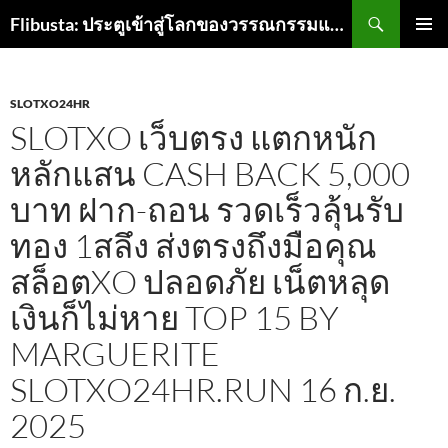
ค้นหา
Flibusta: ประตูเข้าสู่โลกของวรรณกรรมและความรู้
ข้าม
เมนูหลัก
ไป
ยัง
เนื้อหา
SLOTXO24HR
SLOTXO เว็บตรง แตกหนัก
หลักแสน CASH BACK 5,000
บาท ฝาก-ถอน รวดเร็วลุ้นรับ
ทอง 1สลึง ส่งตรงถึงมือคุณ
สล็อตXO ปลอดภัย เน็ตหลุด
เงินก็ไม่หาย TOP 15 BY
MARGUERITE
SLOTXO24HR.RUN 16 ก.ย.
2025