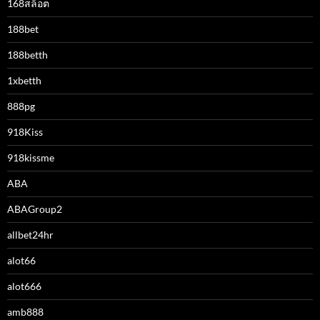
168สล็อต
188bet
188betth
1xbetth
888pg
918Kiss
918kissme
ABA
ABAGroup2
allbet24hr
alot66
alot666
amb888