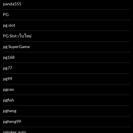
panda555
PG
pg slot
PG Slot เว็บใหม่
pg SuperGame
pg168
pg77
pg99
pgceo
pgfish
pgheng
pgheng99
pgjoker auto