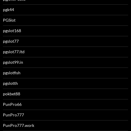
pgk44
PGSlot
pgslot168
pgslot77
pgslot77.ltd
pgslot99.in
pgslotfish
pgslotth
pokbet88
PunPro66
PunPro777
PunPro777.work