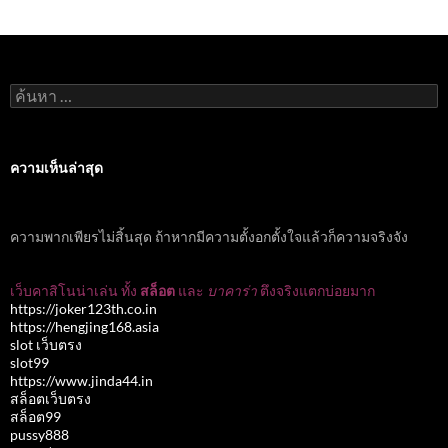
ค้นหา
สำหรับ:
ความเห็นล่าสุด
ความพากเพียรไม่สิ้นสุด ถ้าหากมีความตั้งอกตั้งใจแล้วก็ความจริงจัง
เว็บคาสิโนน่าเล่น ทั้ง
สล็อต
และ
บาคาร่า
ตึงจริงแตกบ่อยมาก
https://joker123th.co.in
https://hengjing168.asia
slot เว็บตรง
slot99
https://www.jinda44.in
สล็อตเว็บตรง
สล็อต99
pussy888